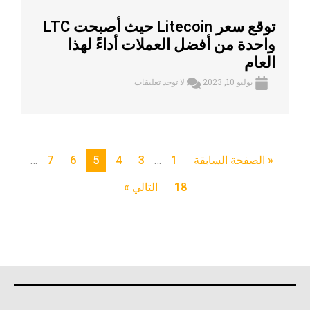
توقع سعر Litecoin حيث أصبحت LTC
واحدة من أفضل العملات أداءً لهذا
العام
يوليو 10, 2023
لا توجد تعليقات
« الصفحة السابقة
1
…
3
4
5
6
7
…
18
التالي »