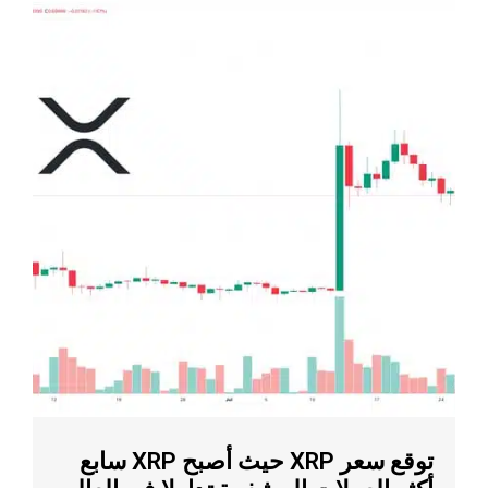
توقع سعر XRP حيث أصبح XRP سابع