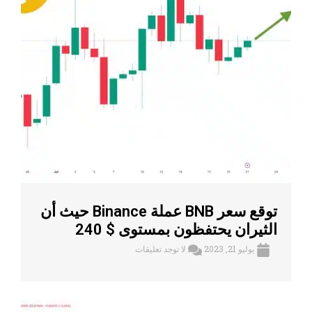
توقع سعر BNB عملة Binance حيث أن
الثيران يحتفظون بمستوى $ 240
يوليو 21, 2023
لا توجد تعليقات