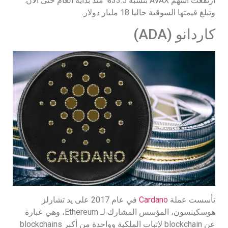
ارتفعت أسهم AVAX بنسبة 33.5% منذ بداية العام حتى الآن.
وتبلغ قيمتها السوقية حاليا 18 مليار دولار.
كاردانو (ADA)
تأسست عملة
Cardano
في عام 2017 على يد تشارلز
هوسكينسون، المؤسس المشارك لـ Ethereum، وهي عبارة
عن blockchain لإثبات الملكية وواحدة من أكبر blockchains