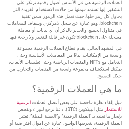
العملات الرقمية هي في الأساس أصول رقمية ترتكز على
التشفير. إنها تستمد قيمتها من حالات الاستخدام الفريدة التي
يحاول كل رمز حلها. حيث تعمل هذه الرموز ضمن تقنية
blockchain، وهو عبارة عن سجل لامركزي وشفاف للمعاملات
في متناول الجميع. والجدير بالذكر أن أي بيانات أو معاملة
مسجلة على blockchain تكون غير قابلة للتغيير ولا رجعة فيها.
في المشهد الحالي، يقدم قطاع العملات الرقمية مجموعة
واسعة من الإمكانيات. بدءًا من المعاملات الأساسية وحتى
التعامل مع NFTs والمنصات الرياضية وحتى تطبيقات الألعاب،
يمكنك استكشاف مجموعة واسعة من المنصات والتجارب من
خلال التصفح.
ما هي العملات الرقمية؟
قبل إلقاء نظرة فاحصة على بعض أفضل العملات
الرقمية
للاستثمار
مثل البيتكوين (BTC)، دعنا نرجع للوراء ونفحص
بإيجاز ما نعنيه بـ “العملة الرقمية” و”العملة البديلة”. تعتبر
العملة الرقمية، بتعريفها الواسع، عبارة عن أموال افتراضية أو