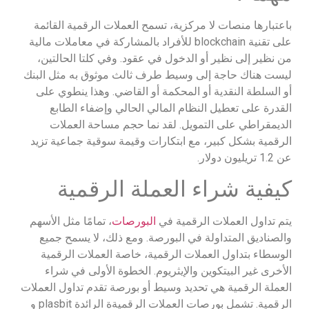
باعتبارها منصات لا مركزية، تسمح العملات الرقمية القائمة
على تقنية blockchain للأفراد بالمشاركة في معاملات مالية
من نظير إلى نظير أو الدخول في عقود. وفي كلتا الحالتين،
ليست هناك حاجة إلى وسيط طرف ثالث موثوق به مثل البنك
أو السلطة النقدية أو المحكمة أو القاضي. وهذا ينطوي على
القدرة على تعطيل النظام المالي الحالي وإضفاء الطابع
الديمقراطي على التمويل. لقد نما حجم مساحة العملات
الرقمية بشكل كبير، مع ابتكارات وقيمة سوقية جماعية تزيد
عن 1.2 تريليون دولار.
كيفية شراء العملة الرقمية
يتم تداول العملات الرقمية في
البورصات
، تمامًا مثل الأسهم
والصناديق المتداولة في البورصة. ومع ذلك، لا يسمح جميع
الوسطاء بتداول العملات الرقمية، خاصة العملات الرقمية
الأخرى غير البيتكوين والإيثريوم. الخطوة الأولى في شراء
العملة الرقمية هي تحديد وسيط أو بورصة تقدم تداول العملات
الرقمية. تشمل بورصات العملات الرقميةة الرائدة plasbit و