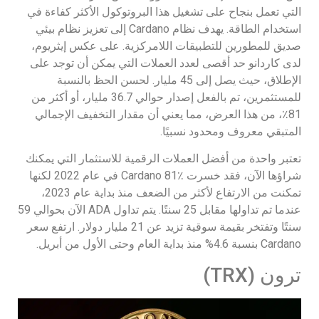
التي تعمل بنجاح على تشغيل هذا البروتوكول الأكثر كفاءة في
استخدام الطاقة. يهدف نظام Cardano إلى تعزيز نظام بيئي
صديق للمطورين للتطبيقات اللامركزية. على عكس إيثريوم،
لدى كاردانو حد أقصى لعدد العملات التي يمكن أن توجد على
الإطلاق، حيث يصل إلى 45 مليار. لحسن الحظ بالنسبة
للمستثمرين، تم بالفعل إصدار حوالي 36.7 مليار، أو أكثر من
81٪، من هذا العرض، مما يعني أن مقدار التخفيف الإجمالي
المتبقي معروف ومحدود نسبيًا.
تعتبر واحدة من أفضل العملات الرقمية للاستثمار التي يمكنك
شراؤها الآن، فقد خسرت Cardano 81٪ في عام 2022 لكنها
تمكنت من الارتفاع لأكثر من الضعف منذ بداية عام 2023،
عندما تم تداولها مقابل 25 سنتًا. يتم تداول ADA الآن بحوالي 59
سنتًا وتفتخر بقيمة سوقية تزيد عن 21 مليار دولار. ارتفع سعر
Cardano بنسبة 4.6% منذ بداية العام وحتى الأول من أبريل.
ترون (TRX)