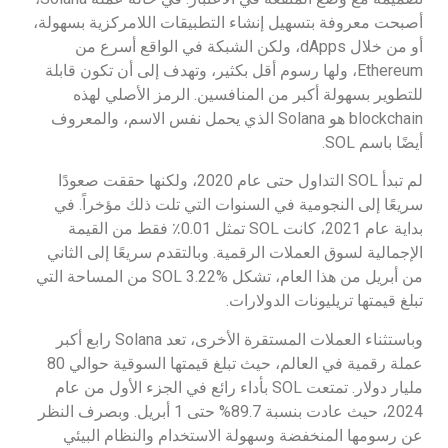
أصبحت معروفة بتسهيل إنشاء التطبيقات اللامركزية بسهولة،
أو من خلال dApps، ولكن الشبكة في الواقع أسرع من
Ethereum، ولها رسوم أقل بكثير، وتهدف إلى أن تكون قابلة
للتطوير بسهولة أكبر من المنافسين. الرمز الأصلي لهذه
blockchain هو Solana الذي يحمل نفس الاسم، والمعروف
أيضًا باسم SOL.
لم تبدأ SOL التداول حتى عام 2020، ولكنها حققت صعودًا
سريعًا إلى النجومية في السنوات التي تلت ذلك مؤخراً. في
بداية عام 2021، كانت SOL تمثل 0.01٪ فقط من القيمة
الإجمالية لسوق العملات الرقمية. وبالتقدم سريعًا إلى الثاني
من أبريل من هذا العام، تشكل SOL 3.22% من المساحة التي
تبلغ قيمتها تريليونات الدولارات.
وباستثناء العملات المستقرة الأخرى، تعد Solana رابع أكبر
عملة رقمية في العالم، حيث تبلغ قيمتها السوقية حوالي 80
مليار دولار. تمتعت SOL بأداء رائع في الجزء الأول من عام
2024، حيث عادت بنسبة 89.7% حتى 1 أبريل. وبصرف النظر
عن رسومها المنخفضة وسهولة الاستخدام والنظام البيئي