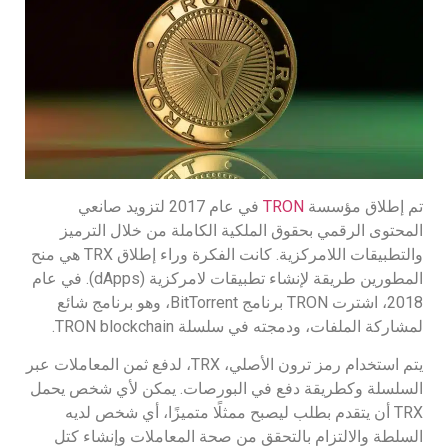
تم إطلاق مؤسسة
TRON
في عام 2017 لتزويد صانعي
المحتوى الرقمي بحقوق الملكية الكاملة من خلال الترميز
والتطبيقات اللامركزية. كانت الفكرة وراء إطلاق TRX هي منح
المطورين طريقة لإنشاء تطبيقات لامركزية (dApps). في عام
2018، اشترت TRON برنامج BitTorrent، وهو برنامج شائع
لمشاركة الملفات، ودمجته في سلسلة TRON blockchain.
يتم استخدام رمز ترون الأصلي، TRX، لدفع ثمن المعاملات عبر
السلسلة وكطريقة دفع في البورصات. يمكن لأي شخص يحمل
TRX أن يتقدم بطلب ليصبح ممثلًا متميزًا، أي شخص لديه
السلطة والالتزام بالتحقق من صحة المعاملات وإنشاء كتل