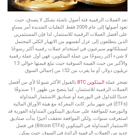
تعد العملات الرقمية فئة أصول ناشئة بشكل لا يصدق، حيث
تعود أصولها إلى عام 2009 فقط. التقلبات الشديدة أمر مساوٍ
على أفضل العملات الرقمية للاستثمار، لذا فإن المستثمرين
الذين يتطلعون إلى عزل أنفسهم من الانهيار الكلي المحتمل
لممتلكاتهم سيرغبون في استخدام عملات رقمية أكثر رسوخًا.
لا شيء أكثر رسوخًا من عملة البيتكوين، فهي أول عملة رقمية
والأكبر من حيث القيمة السوقية حيث تبلغ قيمتها حوالي 1.3
تريليون دولار، أو ما يقرب من 52٪ من إجمالي السوق.
تفتخر عملة
البيتكوين BTC
بالقبول الأكثر شيوعًا لأي من أفضل
العملات الرقمية للاستثمار، كما يتضح من ظهور 11 صندوقًا
جديدًا للتداول في البورصة أو صناديق الاستثمار المتداولة
(ETFs) في شهر يناير. كانت المعركة مع هيئة الأوراق المالية
والبورصة للموافقة على صناديق البيتكوين المتداولة الفورية قد
استغرقت سنوات، ولكن الموافقة تحققت أخيرًا. بدأت صناديق
الاستثمار المتداولة في البيتكوين (Bitcoin ETFs) في فصل
جديد من العملات الرقمية الرائدة في السوق، حيث يمكن