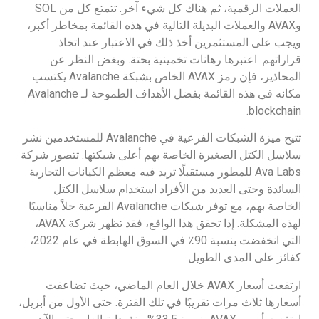
العملات الرقمية، ثم هناك كل شيء آخر. تتمتع كل من SOL
وAVAX والعملات البديلة التالية في هذه القائمة بمخاطر أكبر،
ويجب على المستثمرين أخذ ذلك في الاعتبار عند اتخاذ
قراراتهم. اعتبرها رهانات تخمينية بحتة. وبغض النظر عن
المحاذير، فإن رمز AVAX الخاص بشبكة Avalanche يكتسب
مكانه في هذه القائمة بفضل الأهداف الطموحة لـ Avalanche
blockchain.
تتيح ميزة الشبكات الفرعية في Avalanche للمستخدمين نشر
سلاسل الكتل الصغيرة الخاصة بهم أعلى شبكتها. تتصور شركة
Ava Labs للمطور مستقبلًا تريد فيه معظم الكيانات التجارية
السائدة وحتى العديد من الأفراد استخدام سلاسل الكتل
الخاصة بهم، مع توفر شبكات Avalanche الفرعية حلاً مناسبًا
لهذه المشكلة. إذا تحقق هذا الواقع، فقد تظهر شركة AVAX،
التي انخفضت بنسبة 90٪ في السوق الهابطة في عام 2022،
كفائز على المدى الطويل.
ارتفعت أسعار AVAX خلال العام الماضي، حيث تضاعفت
أسعارها ثلاث مرات تقريبًا في تلك الفترة. حتى الأول من أبريل،