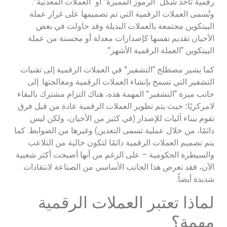
رقمية تأخذ شكل “الرموز المميزة” أو “العملات المعدنية”.
وتُسمى العملات الرقمية التي تم تصميمها على غرار عملة
البيتكوين مجتمعة بالعملات البديلة وقد حاولت في بعض
الأحيان تقديم نفسها كإصدارات معدلة أو محسنة من عملة
البيتكوين “العملة الرقمية الأشهر”.
كما يشير مصطلح “التشفير” في العملات الرقمية إلى تقنيات
التشفير التي تسمح بإنشاء العملات الرقمية ومعالجتها. إلى
جانب ميزة “التشفير” المهمة هذه، هناك التزام مشترك بالبقاء
لامركزيًا؛ حيث يتم تطوير العملات الرقمية عادة من قبل فرق
تقوم ببناء آليات للإصدار (في كثير من الأحيان، ولكن ليس
دائمًا، من خلال عملية تسمى التعدين) وغيرها من الضوابط. كما
يتم تصميم العملات الرقمية دائمًا لتكون خالية من التلاعب
والسيطرة الحكومية – على الرغم من أنها أصبحت أكثر شعبية
الآن، فقد تعرض هذا الجانب الأساسي من الصناعة لانتقادات
شديدة أيضاً.
لماذا تعتبر العملات الرقمية
مهمة؟