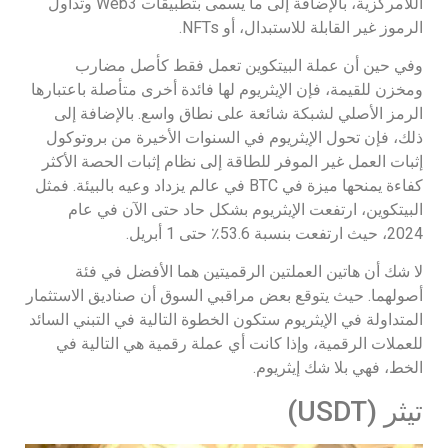
اللامركزية، بالإضافة إلى ما يسمى بتطبيقات Web3 وتداول
الرموز غير القابلة للاستبدال، أو NFTs.
وفي حين أن عملة البيتكوين تعمل فقط كأصل مضارب
ومخزن للقيمة، فإن الإيثريوم لها فائدة أخرى متأصلة باعتبارها
الرمز الأصلي لشبكة شائعة على نطاق واسع. بالإضافة إلى
ذلك، فإن تحول الإيثريوم في السنوات الأخيرة من بروتوكول
إثبات العمل غير الموفر للطاقة إلى نظام إثبات الحصة الأكثر
كفاءة يمنحها ميزة في BTC في عالم يزداد وعيه بالبيئة. فمثل
البيتكوين، ارتفعت الإيثريوم بشكل حاد حتى الآن في عام
2024، حيث ارتفعت بنسبة 53.6٪ حتى 1 أبريل.
لا شك أن هاتين العملتين الرقميتين هما الأفضل في فئة
أصولهما. حيث يتوقع بعض مراقبي السوق أن صناديق الاستثمار
المتداولة في الإيثريوم ستكون الخطوة التالية في التبني السائد
للعملات الرقمية، وإذا كانت أي عملة رقمية هي التالية في
الخط، فهي بلا شك إيثريوم.
تيثر (USDT)