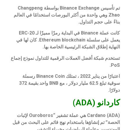
تم تأسيس Binance Exchange بواسطة Changpeng
Zhao وهي واحدة من أكثر البورصات استخدامًا في العالم
بناءً على حجم التداول.
كانت عملة Binance في البداية رمزًا مميزًا لـ ERC-20
يعمل على سلسلة Ethereum blockchain. كان لها في
النهاية إطلاق الشبكة الرئيسية الخاصة بها.
تستخدم شبكة أفضل العملات الرقمية للتداول نموذج إجماع
PoS.
اعتبارًا من يناير 2022 ، تمتلك Binance Coin رسملة
سوقية تبلغ 62.5 مليار دولار ، مع BNB واحد بقيمة 372
دولارًا.
كاردانو (ADA)
Cardano (ADA) هي عملة تشفير “Ouroboros لإثبات
الحصة” تم إنشاؤها باستخدام نهج قائم على البحث من قبل
المهندسين وعلماء الرياضيات وخبراء التشفير.