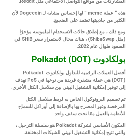
المشاركات من مواقع التواصل الاجتماعي مثل Reddit.
هذه “ عملة meme ” لها إحساس مشابه لـ Dogecoin لأن
الكثير من جاذبيتها تعتمد على الضجيج.
ومع ذلك ، مع إطلاق حالات الاستخدام الملموسة مؤخرًا
(مثل ShibaSwap) ، هناك مجال لاستمرار سعر SHIB في
الصعود طوال عام 2022.
بولكادوت (DOT) Polkadot
أفضل العملات الرقمية للتداول بولكادوت Polkadot
(DOT) هي عملة مشفرة فريدة من نوعها في PoS تهدف
إلى توفير إمكانية التشغيل البيني بين سلاسل الكتل الأخرى.
تم تصميم البروتوكول الخاص به لربط سلاسل الكتل
المرخصة وغير المصرح بها بالإضافة إلى أوراكل للسماح
للأنظمة بالعمل معًا تحت سقف واحد.
المكون الأساسي لشركة Polkadot هو سلسلة الترحيل ،
والتي تتيح إمكانية التشغيل البيني للشبكات المختلفة.