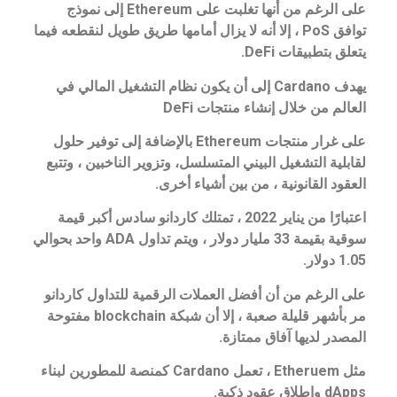
على الرغم من أنها تغلبت على Ethereum إلى نموذج
توافق PoS ، إلا أنه لا يزال أمامها طريق طويل لنقطعه فيما
يتعلق بتطبيقات DeFi.
يهدف Cardano إلى أن يكون نظام التشغيل المالي في
العالم من خلال إنشاء منتجات DeFi
على غرار منتجات Ethereum بالإضافة إلى توفير حلول
لقابلية التشغيل البيني المتسلسل، وتزوير الناخبين ، وتتبع
العقود القانونية ، من بين أشياء أخرى.
اعتبارًا من يناير 2022 ، تمتلك كاردانو سادس أكبر قيمة
سوقية بقيمة 33 مليار دولار ، ويتم تداول ADA واحد بحوالي
1.05 دولار.
على الرغم من أن أفضل العملات الرقمية للتداول كاردانو
مر بأشهر قليلة صعبة ، إلا أن شبكة blockchain مفتوحة
المصدر لديها آفاق ممتازة.
مثل Etheruem ، تعمل Cardano كمنصة للمطورين لبناء
dApps وإطلاق عقود ذكية.