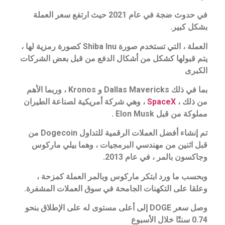
في حدوث ضجة في عام 2021 حيث ارتفع سعر العملة
بشكل كبير.
العملة ، التي تستخدم صورة Shiba Inu كصورة رمزية لها ،
يتم قبولها كشكل من أشكال الدفع من قبل بعض الشركات
الكبرى
بما في ذلك Dallas Mavericks و Kronos ، وربما الأهم
من ذلك ،
SpaceX
، وهي شركة أمريكية لصناعة الطيران
مملوكة من قبل Elon Musk .
تم إنشاء أفضل العملات الرقمية للتداول Dogecoin من
قبل اثنين من مهندسي البرمجيات ، وهما بيلي ماركوس
وجاكسون بالمر ، في عام 2013.
وبحسب ما ورد ابتكر ماركوس وبالمر العملة كمزحة ،
وعلقا على التكهنات الجامحة في سوق العملات المشفرة.
وصل سعر DOGE إلى أعلى مستوى له على الإطلاق بنحو
0.74 سنتًا خلال الأسبوع