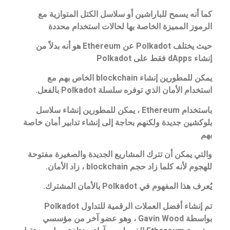
كما أنه يسمح للباراشين أو سلاسل الكتل المتوازية مع
الرموز المميزة الخاصة بها لحالات استخدام محددة
حيث يختلف Polkadot عن Ethereum هو أنه بدلاً من
إنشاء dApps فقط على Polkadot
يمكن للمطورين إنشاء blockchain الخاص بهم مع
استخدام الأمان الذي توفره سلسلة Polkadot بالفعل.
باستخدام Ethereum ، يمكن للمطورين إنشاء سلاسل
بلوكشين جديدة ولكنهم بحاجة إلى إنشاء تدابير أمان خاصة
بهم
والتي يمكن أن تترك المشاريع الجديدة والصغيرة مفتوحة
للهجوم لأنه كلما زاد حجم blockchain ، زاد الأمان.
يُعرف هذا المفهوم في Polkadot بالأمان المشترك.
تم إنشاء أفضل العملات الرقمية للتداول Polkadot
بواسطة Gavin Wood ، وهو عضو آخر من مؤسسي