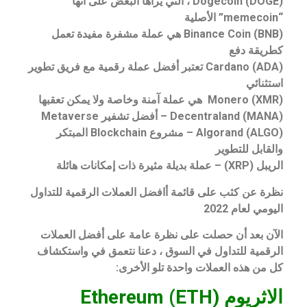
Dogecoin (DOGE) ، التي يراها البعض على أنها
“memecoin” الأصلية
Binance Coin (BNB) هي عملة مشفرة مفيدة تعمل
كطريقة دفع
Cardano (ADA) تعتبر أفضل عملة رقمية مع فريق تطوير
استثنائي
(XMR) Monero هي عملة آمنة وخاصة ولا يمكن تعقبها
Decentraland (MANA) – أفضل تشفير Metaverse
Algorand (ALGO) – مشروع Blockchain المبتكر
والقابل للتطوير
الريبل (XRP) – عملة بديلة مثيرة ذات إمكانات هائلة
نظرة عن كثب على قائمة أافضل العملات الرقمية للتداول
اليومي لعام 2022
الآن بعد أن حصلت على نظرة عامة على أفضل العملات
الرقمية للتداول في السوق ، دعنا نتعمق في واستكشاف
كل من هذه العملات واحدة تلو الأخرى:
الاثريوم Ethereum (ETH)