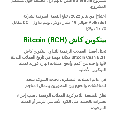
مشروع Ethereum الذين لديهم آراء مختلفة حول مستقبل
المشروع.
اعتبارًا من يناير 2022 ، تبلغ القيمة السوقية لشركة
Polkadot حوالي 19 مليار دولار ، ويتم تداول DOT مقابل
17.70 دولارًا.
بيتكوين كاش (BCH) Bitcoin
تحتل أفضل العملات الرقمية للتداول بيتكوين كاش
Bitcoin Cash BCH مكانة مهمة في تاريخ العملات البديلة
لأنها واحدة من أقدم وأنجح عمليات الهارد فورك لعملة
البيتكوين الأصلية.
في عالم العملات المشفرة ، تحدث الشوكة نتيجة
للمناقشات والحجج بين المطورين وعمال المناجم.
نظرًا للطبيعة اللامركزية للعملات الرقمية ، يجب إجراء
تغييرات بالجملة على الكود الأساسي للرمز أو العملة
الموجودة