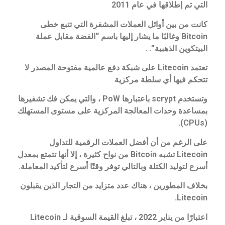
التي تم إطلاقها في عام 2011
كانت من بين أوائل العملات المشفرة التي تتبع خطى
Bitcoin وغالبًا ما يشار إليها باسم “الفضة مقابل عملة
البيتكوين الذهبية”. .
تعتمد Litecoin على شبكة دفع عالمية مفتوحة المصدر لا
تتحكم فيها أي سلطة مركزية
وتستخدم scrypt باعتبارها PoW ، والتي يمكن فك تشفيرها
بمساعدة وحدات المعالجة المركزية على مستوى المستهلك
(CPUs).
على الرغم من أن أفضل العملات الرقمية للتداول
Litecoin تشبه Bitcoin من نواح كثيرة ، إلا أنها تتمتع بمعدل
أسرع لتوليد الكتلة وبالتالي توفر وقتًا أسرع لتأكيد المعاملة.
بخلاف المطورين ، هناك عدد متزايد من التجار الذين يقبلون
Litecoin.
اعتبارًا من يناير 2022 ، تبلغ القيمة السوقية لـ Litecoin