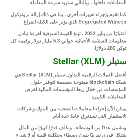
المعاملات داخلها ، وبالتالي ستزيد سرعة المعاملة .
كما تقوم بإجراء تغييرات أخرى ، بما في ذلك إزالة بروتوكول
Segregated Witness الذي يؤثر على الكتلة الفراغ.
اعتبارًا من يناير 2022 ، تبلغ القيمة السوقية لغرفة تبادل
معلومات السلامة الأحيائية حوالي 5.3 مليار دولار وقيمة كل
توكن 280 دولارًا.
ستيلر (XLM) Stellar
أفضل العملات الرقمية للتداول ستيلر Stellar (XLM) هي
شبكة blockchain مفتوحة مصممة لتوفير حلول
المؤسسات من خلال ربط المؤسسات المالية لغرض
المعاملات الكبيرة.
يمكن الآن إجراء المعاملات الضخمة بين البنوك وشركات
الاستثمار التي تستغرق عادةً عدة أيام
وتشمل عددًا من الوسطاء ، وتكلف قدرًا كبيرًا من المال
بشكل فوري تقريبًا بدون وسطاء وبتكلفة قليلة أو لا شيء