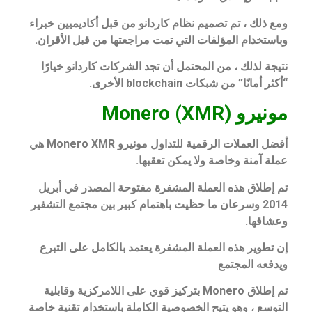
ومع ذلك ، تم تصميم نظام كاردانو من قبل أكاديميين خبراء
وباستخدام المؤلفات التي تمت مراجعتها من قبل الأقران.
نتيجة لذلك ، من المحتمل أن تجد الشركات كاردانو خيارًا
“أكثر أمانًا” من شبكات blockchain الأخرى.
مونيرو (XMR) Monero
أفضل العملات الرقمية للتداول مونيرو Monero XMR هي
عملة آمنة وخاصة ولا يمكن تعقبها.
تم إطلاق هذه العملة المشفرة مفتوحة المصدر في أبريل
2014 وسرعان ما حظيت باهتمام كبير بين مجتمع التشفير
وعشاقها.
إن تطوير هذه العملة المشفرة يعتمد بالكامل على التبرع
ويدفعه المجتمع
تم إطلاق Monero بتركيز قوي على اللامركزية وقابلية
التوسع ، وهو يتيح الخصوصية الكاملة باستخدام تقنية خاصة