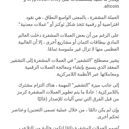
altcoin.
العملة المشفرة ، بالمعنى الواسع النطاق ، هي نقود
افتراضية أو رقمية تتخذ شكل توكنز أو “عملات معدنية”.
على الرغم من أن بعض العملات المشفرة دخلت العالم
المادي ببطاقات ائتمان أو مشاريع أخرى ، إلا أن الغالبية
العظمى منها لا تزال غير ملموسة تمامًا.
يشير مصطلح “التشفير” في العملات المشفرة إلى التشفير
المعقد الذي يسمح بإنشاء ومعالجة العملات الرقمية
ومعاملاتها عبر الأنظمة اللامركزية.
إلى جانب ميزة “التشفير” المهمة ، هناك التزام مشترك
باللامركزية ؛ عادةً ما يتم تطوير العملات المشفرة كرمز
من قبل الفرق التي تبني آليات للإصدار (غالبًا
وإن لم يكن دائمًا ، من خلال عملية تسمى التعدين) وعناصر
تحكم أخرى.
تُصمم العملات المشفرة دائمًا لتكون خالية من التلاعب