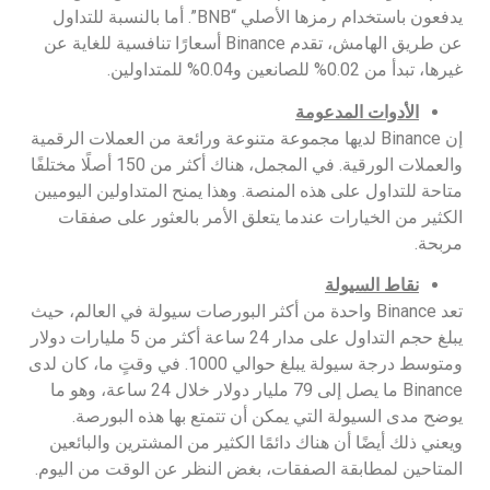
يدفعون باستخدام رمزها الأصلي “BNB”. أما بالنسبة للتداول
عن طريق الهامش، تقدم Binance أسعارًا تنافسية للغاية عن
غيرها، تبدأ من 0.02% للصانعين و0.04% للمتداولين.
الأدوات المدعومة
إن Binance لديها مجموعة متنوعة ورائعة من العملات الرقمية
والعملات الورقية. في المجمل، هناك أكثر من 150 أصلًا مختلفًا
متاحة للتداول على هذه المنصة. وهذا يمنح المتداولين اليوميين
الكثير من الخيارات عندما يتعلق الأمر بالعثور على صفقات
مربحة.
نقاط السيولة
تعد Binance واحدة من أكثر البورصات سيولة في العالم، حيث
يبلغ حجم التداول على مدار 24 ساعة أكثر من 5 مليارات دولار
ومتوسط درجة سيولة يبلغ حوالي 1000. في وقتٍ ما، كان لدى
Binance ما يصل إلى 79 مليار دولار خلال 24 ساعة، وهو ما
يوضح مدى السيولة التي يمكن أن تتمتع بها هذه البورصة.
ويعني ذلك أيضًا أن هناك دائمًا الكثير من المشترين والبائعين
المتاحين لمطابقة الصفقات، بغض النظر عن الوقت من اليوم.