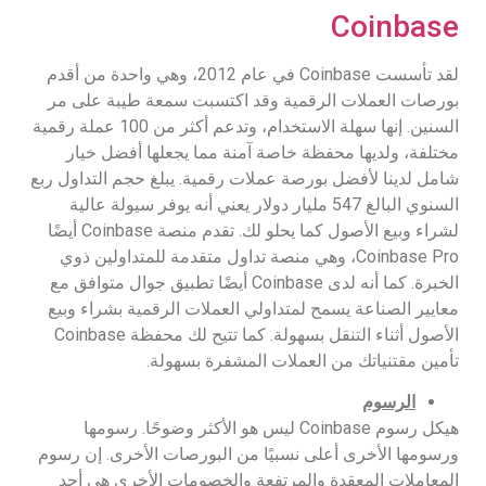
Coinbase
لقد تأسست Coinbase في عام 2012، وهي واحدة من أقدم
بورصات العملات الرقمية وقد اكتسبت سمعة طيبة على مر
السنين. إنها سهلة الاستخدام، وتدعم أكثر من 100 عملة رقمية
مختلفة، ولديها محفظة خاصة آمنة مما يجعلها أفضل خيار
شامل لدينا لأفضل بورصة عملات رقمية. يبلغ حجم التداول ربع
السنوي البالغ 547 مليار دولار يعني أنه يوفر سيولة عالية
لشراء وبيع الأصول كما يحلو لك. تقدم منصة Coinbase أيضًا
Coinbase Pro، وهي منصة تداول متقدمة للمتداولين ذوي
الخبرة. كما أنه لدى Coinbase أيضًا تطبيق جوال متوافق مع
معايير الصناعة يسمح لمتداولي العملات الرقمية بشراء وبيع
الأصول أثناء التنقل بسهولة. كما تتيح لك محفظة Coinbase
تأمين مقتنياتك من العملات المشفرة بسهولة.
الرسوم
هيكل رسوم Coinbase ليس هو الأكثر وضوحًا. رسومها
ورسومها الأخرى أعلى نسبيًا من البورصات الأخرى. إن رسوم
المعاملات المعقدة والمرتفعة والخصومات الأخرى هي أحد