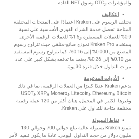
والمؤشرات وOTC وسوق NFT القادم.
التكاليف
تختلف الرسوم على Kraken اعتمادًا على المنتجات المختلفة
المتاحة. تحصل خدمة الشراء الفوري الأساسية على نسبة
0.9% للعملات المستقرة و1.5% للعملات الرقمية الأخرى.
يستخدم Kraken Pro نموذج صانع-متلقي حيث تتراوح رسوم
المصنع من 0.000% إلى 0.16%، كما تتراوح رسوم المستفيد
من 0.10% إلى 0.26%. يعتمد ما تدفعه بشكل كبير على عدد
مرات التداول خلال فترة 30 يومًا.
الأدوات المدعومة
يدعم Kraken عددًا كبيرًا من العملات الرقمية، بما في ذلك
Bitcoin وEthereum وLitecoin وMonero وXRP وUSDT
وغيرها الكثير. في المجمل، هناك أكثر من 120 عملة رقمية
مختلفة متاحة للتداول على Kraken.
نقاط السيولة
تتمتع Kraken بسيولة عالية تبلغ حوالي 700 وحوالي 130
مليون دولار من حجم التداول اليومي. عادةً ما يكون تنفيذ الأمر