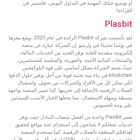
أو توسيع حياتك المهنية في التداول اليومي، فاستمر في
القراءة!
Plasbit
لقد تأسست شركة Plasbit الرائدة في عام 2020، ويقع مقرها
في بولندا تحديدًا في وارسو. إن الشركة عبارة عن منصة
إلكترونية متقدمة للغاية توفر العديد من الخدمات المالية،
والمنتجات المالية الآمنة، والفورية، والسلسة للمستثمرين.
حيثُ تعتمد الشركة بشكل أساسي على قوة البلوكتشين
blockchain في بناء بنية تحتية قوية من أجل توفير حلول الدفع؛
لكي تمكن كل من الأفراد والشركات من تحويل، واستقبال
العملات الرقمية بالإضافة إلى تخزينها. كما تتميز المنصة بواجهة
بسيطة وسهلة الاستعمال، مما يجعلها الخيار الأنسب للمبتدئين
على وجه الخصوص.
تعتبر PlasBit واحدة من أفضل منصات التبادل حيث توفر
خدمات تجعلكم لا تحتاجون إلى استخدام عدة مواقع لتحقيق
أهدافكم المتعلقة بالعملات الرقمية. كما تستخدم المنصة
خاصية مصادقة ذات عاملين (2FA) لتوفير أكبر قدر من الأمان