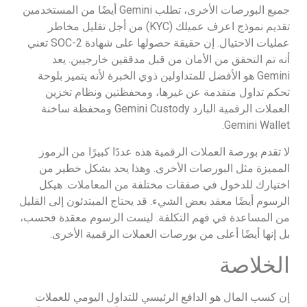
جميع البورصات الأخرى، تطلب Gemini أيضًا من المستخدمين
تقديم نموذج اعرف عميلك (KYC) من أجل تقليل مخاطر
عمليات الاحتيال. إن حقيقة حصولها على شهادة SOC-2 تعني
أنه تم التحقق من الأمان من قبل مدققين خارجيين. يعد
Gemini هو الأفضل للمتداولين ذوي الخبرة لأنه يتميز بلوحة
تحكم تداول متقدمة عن غيرها، ومحفظتين ونظام تخزين
العملات الرقمية البارد Gemini Custody ومحفظة ساخنة
Gemini Wallet.
لا تقدم بورصة العملات الرقمية هذه عددًا كبيرًا من الرموز
المميزة مثل البورصات الأخرى. وهذا يحد بشكل خطير من
اختيارك للدخول في صفقات مختلفة من المعاملات. هيكل
الرسوم أيضًا معقد بعض الشيء. قد يحتاج المبتدئون إلى القليل
من المساعدة في فهم التكلفة. ليست الرسوم معقدة فحسب،
بل إنها أيضًا أعلى من بورصات العملات الرقمية الأخرى.
الخلاصة
إن كسب المال هو الدافع الرئيسي للتداول اليومي للعملات