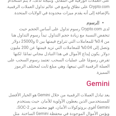
على العملات الورقية في المقابل. ونتيجة لذلك، لا يتم استخدام
Crypto.com على نطاق واسع في عالم تداول العملات الرقمية.
بالإضافة إلى أنه يقدم ميزات محدودة في الولايات المتحدة.
الرسوم
لدى Crypto.com رسوم تداول على أساس الحجم حيث
تنخفض النسبة مع زيادة حجم التداول. تبدأ رسوم التداول هنا
من 0.4% للمعاملات التي تتراوح قيمتها بين 0 و25000 دولار
وتصل إلى 0.04% للمعاملات التي تزيد قيمتها عن 200 مليون
دولار. يكون إيداع الأموال في هذا التبادل مجاني تمامًا. لكنها
تفرض رسومًا على عمليات السحب. تعتمد رسوم السحب على
العملة الرقمية التي تبيعها، وهي مبلغ ثابت لمختلف الرموز
المميزة.
Gemini
يعد تبادل العملات الرقمية من خلال Gemini هو الخيار الأفضل
للمستخدمين الذين يعطون الأولوية للأمان. حيث يستخدم
Gemini أقوى بروتوكولات الأمان، فهو معتمد من SOC-2،
ويؤمن الأموال الموجودة في محفظة Gemini الساخنة. مثل