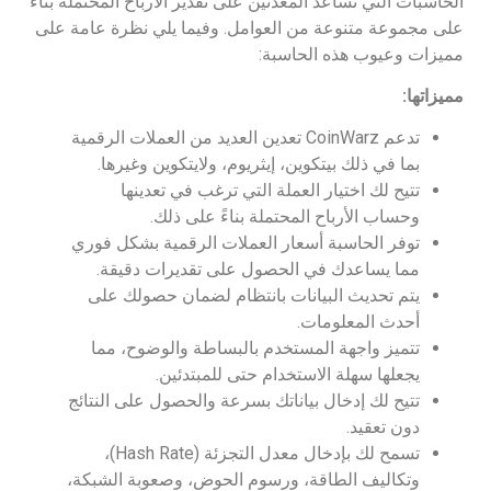
الحاسبات التي تساعد المعدنين على تقدير الأرباح المحتملة بناءً
على مجموعة متنوعة من العوامل. وفيما يلي نظرة عامة على
مميزات وعيوب هذه الحاسبة:
مميزاتها:
تدعم CoinWarz تعدين العديد من العملات الرقمية
بما في ذلك بيتكوين، إيثريوم، ولايتكوين وغيرها.
تتيح لك اختيار العملة التي ترغب في تعدينها
وحساب الأرباح المحتملة بناءً على ذلك.
توفر الحاسبة أسعار العملات الرقمية بشكل فوري
مما يساعدك في الحصول على تقديرات دقيقة.
يتم تحديث البيانات بانتظام لضمان حصولك على
أحدث المعلومات.
تتميز واجهة المستخدم بالبساطة والوضوح، مما
يجعلها سهلة الاستخدام حتى للمبتدئين.
تتيح لك إدخال بياناتك بسرعة والحصول على النتائج
دون تعقيد.
تسمح لك بإدخال معدل التجزئة (Hash Rate)،
وتكاليف الطاقة، ورسوم الحوض، وصعوبة الشبكة،