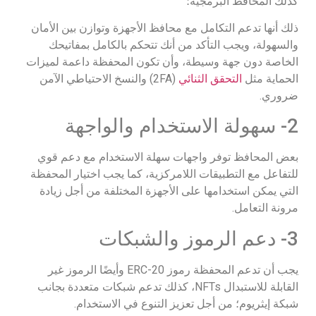
كذلك المحافظ البرمجية؛
ذلك أنها تدعم التكامل مع محافظ الأجهزة وتوازن بين الأمان
والسهولة، ويجب التأكد من أنك تتحكم بالكامل بمفاتيحك
الخاصة دون جهة وسيطة، وأن تكون المحفظة داعمة لميزات
الحماية مثل
التحقق الثنائي
(2FA) والنسخ الاحتياطي الآمن
ضروري.
2- سهولة الاستخدام والواجهة
بعض المحافظ توفر واجهات سهلة الاستخدام مع دعم قوي
للتفاعل مع التطبيقات اللامركزية، كما يجب اختيار المحفظة
التي يمكن استخدامها على الأجهزة المختلفة من أجل زيادة
مرونة التعامل.
3- دعم الرموز والشبكات
يجب أن تدعم المحفظة رموز ERC-20 وأيضًا الرموز غير
القابلة للاستبدال NFTs، كذلك تدعم شبكات متعددة بجانب
شبكة إيثريوم؛ من أجل تعزيز التنوع في الاستخدام.