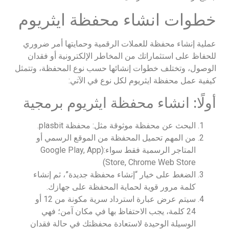
خطوات انشاء محفظة ايثريوم
عملية إنشاء محفظة للعملات الرقمية وحمايتها أمر ضروري
للحفاظ على استثماراتك من المخاطر الإلكترونية أو فقدان
الوصول، وتختلف خطوات إنشائها حسب نوع المحفظة، وتتمثل
كيفية عمل محفظة ايثريوم لكل نوع في الآتي:
أولًا: انشاء محفظة ايثريوم برمجية
البحث عن محفظة موثوقة مثل: محفظة plasbit.
من المهم تحميل المحفظة من الموقع الرسمي أو
المتاجر الرسمية فقط سواء:(Google Play, App
Store, Chrome Web Store)
الضغط على خيار “إنشاء محفظة جديدة”، ثم إنشاء
كلمة مرور قوية لحماية المحفظة على جهازك.
سيتم عرض عبارة استرداد سرية مكونة من 12 أو
24 كلمة، يجب الاحتفاظ بها في مكان آمن؛ فهي
الوسيلة الوحيدة لاستعادة محفظتك في حالة فقدان