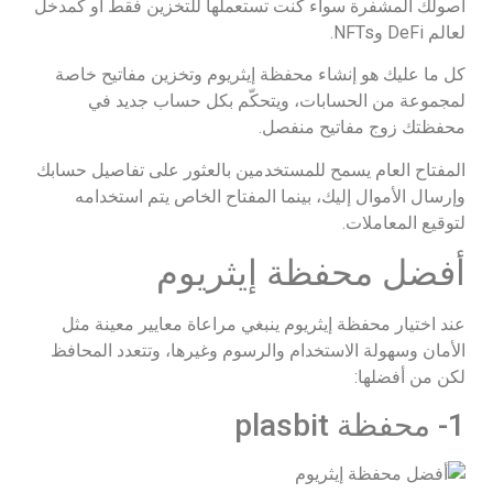
أصولك المشفرة سواء كنت تستعملها للتخزين فقط أو كمدخل
لعالم DeFi وNFTs.
كل ما عليك هو إنشاء محفظة إيثريوم وتخزين مفاتيح خاصة
لمجموعة من الحسابات، ويتحكّم بكل حساب جديد في
محفظتك زوج مفاتيح منفصل.
المفتاح العام يسمح للمستخدمين بالعثور على تفاصيل حسابك
وإرسال الأموال إليك، بينما المفتاح الخاص يتم استخدامه
لتوقيع المعاملات.
أفضل محفظة إيثريوم
عند اختيار محفظة إيثريوم ينبغي مراعاة معايير معينة مثل
الأمان وسهولة الاستخدام والرسوم وغيرها، وتتعدد المحافظ
لكن من أفضلها:
1- محفظة plasbit