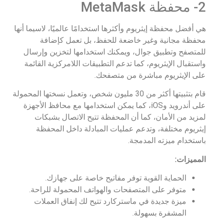
2- محفظة MetaMask
هي أفضل محفظة إيثريوم وأكثرها استخدامًا عالميًا، لاسيما أنها
محفظة مجانية وغير خاضعة للحفظ، بل تعمل كإضافة
للمتصفح وتطبيق جوال، ويمكنك استخدامها لتخزين وإرسال
واستقبال الإيثريوم، كما تدعم التطبيقات اللامركزية القائمة
على الإيثريوم مباشرة من متصفحك.
قام بتثبيتها أكثر من 30 مليون شخص، وتعمل نسختها المحمولة
على أندرويد وiOS، كما يمكن استخدامها مع محافظ الأجهزة
لمزيد من الأمان، كما أن المحفظة تتيح الاتصال بشبكات
إيثريوم مختلفة، وتدعم عمليات المبادلة داخل المحفظة
باستخدام ميزته المدمجة.
المميزات:
الحماية القوية توفر مفاتيح خاصة على جهازك.
متوفر على المتصفحات والهواتف المحمولة للراحة.
ميزة جديدة في ماستركارد تتيح لك إنفاق العملات
المشفرة بسهولة.