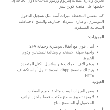
تخزين وإدارة عملات إيثريوم ورموز ERC-20 دون الحاجة إلى
حفظها على منصة كوين بيس.
كما تتضمن المحفظة ميزات آمنة مثل تسجيل الدخول
البيومتري، وعبارة استرداد اختيارية، والنسخ الاحتياطية
السحابية المشفرة.
المميزات:
أمان قوي مع أقفال بيومترية وحماية 2FA.
واجهة سهلة الاستخدام ومثالية للمبتدئين وذوي
الخبرة.
يدعم آلاف العملات عبر سلاسل الكتل المتعددة.
يتيح لك متصفح dApp المدمج تداول أو استكشاف
NFTs.
العيوب:
بعض الميزات ليست متاحة لجميع العملات.
لا يوجد تطبيق سطح مكتب، فقط ملحق الهاتف
المحمول أو المتصفح متاح.