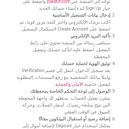
توجّه إلى المنصة عبر
plasbit.com
واضغط على
خيار Sign Up لبدء إنشاء حسابك الجديد.
إدخال بيانات التسجيل الأساسية
اكتب بريدك الإلكتروني واختر كلمة مرور قوية، ثم
اضغط على Create Account لاستكمال التسجيل.
تأكيد البريد الإلكتروني
ستتلقى رسالة من المنصة تحتوي على رابط
التفعيل، اضغط عليه لتأكيد حسابك وتفعيل
المحفظة.
توثيق الهوية لحماية حسابك
بعد تسجيل الدخول، انتقل إلى قسم Verification
واملأ بياناتك الشخصية مع رفع المستندات المطلوبة
لتفعيل خاصية
الأمان والحماية.
الوصول إلى لوحة التحكم الخاصة بمحفظتك
بمجرد تفعيل الحساب، ستظهر لك واجهة المحفظة
التي تتيح متابعة رصيدك، أسعار العملات، وحركة
السوق في الوقت الفعلي.
إضافة رصيد أو استقبال البيتكوين مجانًا
يمكنك استخدام خيار Deposit لإضافة أموال إلى