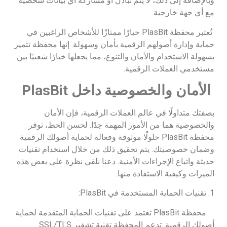
وبالإضافة إلى ذلك، لا يتم تبادل أو مشاركة أي بيانات شخصية
مع أي جهة خارجية.
تُعتبر محفظة PlasBit خيارًا ممتازًا للأشخاص الراغبين في
حماية وإدارة أصولهم الرقمية بأمان وسهولة. إنها محفظة تتميز
بسهولة الاستخدام والأمان والتنوع، مما يجعلها خيارًا شعبيًا بين
مستخدمي العملات الرقمية.
الأمان والخصوصية داخل
PlasBit
بصفتك متداولًا في عالم العملات الرقمية، فإن الأمان
والخصوصية هما من الأمور المهمة جدًا. لحسن الحظ، توفر
محفظة PlasBit حلولًا موثوقة وفعالة لحماية أصولك الرقمية
وضمان خصوصيتك. يتم تحقيق ذلك من خلال استخدام تقنيات
حديثة واتباع الإجراءات الأمنية. دعنا نلقي نظرة على بعض هذه
الميزات وكيفية الاستفادة منها.
1. تقنيات الحماية المستخدمة في PlasBit:
محفظة PlasBit تعتمد على تقنيات الحماية المتقدمة لحماية
أصولك الرقمية. تدعم المحفظة تقنية تشفير SSL/TLS