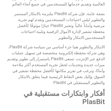
العالمية وتقديم خدماتها للمستخدمين في جميع أنحاء العالم.
بصفة عامة، فإن شركة PlasBit ملتزمة بالابتكار المستمر
والتطوير ليلبي احتياجات المستخدمين وتقدم لهم تجربة
مرضية وأماناً عالياً. وتعتبر PlasBit خيارًا موثوقًا كأفضل
محفظة تشفير لإدارة الأموال الرقمية وتلبية احتياجات
المستخدمين.الابتكار والتطوير
الابتكار والتطوير هما جزء أساسي من سياسة شركة PlasBit،
وهي شركة محفظة إلكترونية متخصصة في تسهيل عمليات
الدفع عبر الإنترنت. تسعى PlasBit باستمرار إلى تطوير وتقديم
ميزات جديدة وتحديثات لجعل تجربة المستخدم أكثر ملاءمة
وأمانًا، وترغب في تعزيز مكانتها كأفضل محفظة تشفير في
السوق. وإليك بعض النقاط الرئيسية فيما يتعلق بالابتكار
والتطوير المستقبلي في PlasBit:
أفكار وابتكارات مستقبلية في
PlasBit