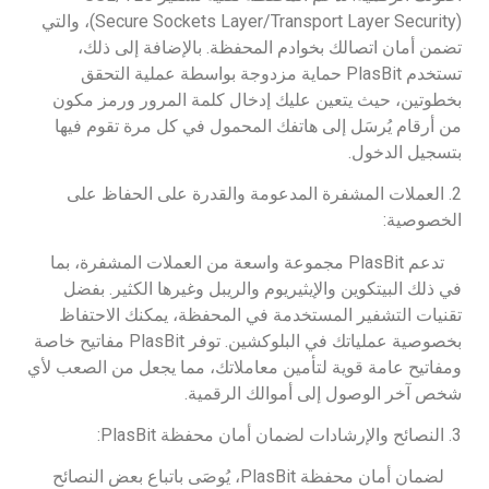
(Secure Sockets Layer/Transport Layer Security)، والتي
تضمن أمان اتصالك بخوادم المحفظة. بالإضافة إلى ذلك،
تستخدم PlasBit حماية مزدوجة بواسطة عملية التحقق
بخطوتين، حيث يتعين عليك إدخال كلمة المرور ورمز مكون
من أرقام يُرسَل إلى هاتفك المحمول في كل مرة تقوم فيها
بتسجيل الدخول.
2. العملات المشفرة المدعومة والقدرة على الحفاظ على
الخصوصية:
تدعم PlasBit مجموعة واسعة من العملات المشفرة، بما
في ذلك البيتكوين والإيثيريوم والريبل وغيرها الكثير. بفضل
تقنيات التشفير المستخدمة في المحفظة، يمكنك الاحتفاظ
بخصوصية عملياتك في البلوكشين. توفر PlasBit مفاتيح خاصة
ومفاتيح عامة قوية لتأمين معاملاتك، مما يجعل من الصعب لأي
شخص آخر الوصول إلى أموالك الرقمية.
3. النصائح والإرشادات لضمان أمان محفظة PlasBit:
لضمان أمان محفظة PlasBit، يُوصَى باتباع بعض النصائح