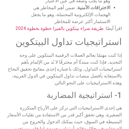
وهو ما يجب وضعه في عين الاعتبار.
الاختراقات الأمنية:
ضمن أهم المخاطر هي
الهجمات الإلكترونية المحتملة، وهو ما يجعل
الاستثمار أكثر عرضة للمخاطر.
اقرأ أيضًا:
طريقة شراء بيتكوين بالفيزا خطوة بخطوة 2024
استراتيجيات تداول البيتكوين
إذا كنت مهتمًا بعالم العملات الرقمية البيتكوين على وجه
التحديد، فإذا كنت مبتدئًا أم محترفًا لا بُد من الإلمام بأهم
استراتيجيات التداول، وذلك باعتباره إحدى مفاتيح تحقيق النجاح
بالاستعانة بأفضل منصات تداول البيتكوين في الدول العربية،
وهذه الاستراتيجيات على النحو التالي:
1- استراتيجية المضاربة
هي إحدى الاستراتيجيات التي تركز على الأرباح المتكررة
الصغيرة، وهي تحقق أكبر قدر من الاستفادة من تقلبات الأسعار
البسيطة في السوق، حيث يمكنك الدخول والخروج من
الصفقات في خلال دقائق أو ثوانٍ معدودة. لذا فإن مستخدمي