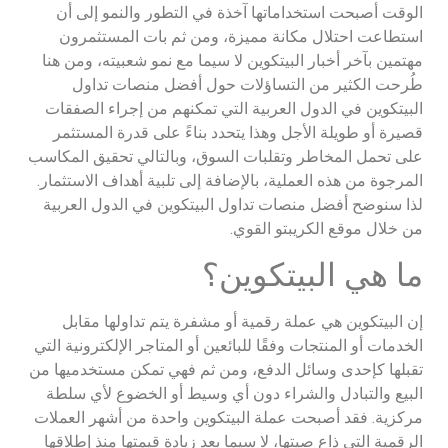
الوقت أصبحت استخداماتها آخذة في التطور والنمو إلى أن
استطاعت احتلال مكانة مميزة، ومن ثم بات المستثمرون
مهتمين بآخر أخبار البيتكوين لا سيما مع نمو شعبيته، ومن هنا
طُرحت الكثير من التساؤلات حول أفضل منصات تداول
البيتكوين في الدول العربية التي تمكنهم من إجراء الصفقات
قصيرة أو طويلة الأجل وهذا يتحدد بناءً على قدرة المستثمر
على تحمل المخاطر وتقلبات السوق، وبالتالي تحقيق المكاسب
المرجوة من هذه العملية، بالإضافة إلى تلبية أهداف الاستثمار.
لذا سنوضح أفضل منصات تداول البيتكوين في الدول العربية
من خلال موقع الكريبتو القوي.
ما هي البيتكوين؟
إن البيتكوين هي عملة رقمية أو مشفرة يتم تداولها مقابل
الخدمات أو المنتجات وفقًا للبائعين أو المتاجر الإلكترونية التي
تقبلها كإحدى وسائل الدفع، ومن ثم فهي تمكن مستخدميها من
البيع والتبادل والشراء دون أي وسيط أو الخضوع لأي سلطة
مركزية. فقد أصبحت عملة البيتكوين واحدة من أشهر العملات
الرقمية التي ذاع صيتها، لا سيما بعد زيادة قيمتها منذ إطلاقها