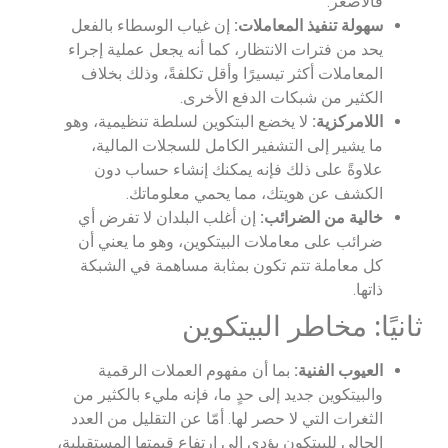
فالأصغر.
سهولة تنفيذ المعاملات:
إن غياب الوسطاء بالفعل
يحد من فترات الانتظار، كما أنه يجعل عملية إجراء
المعاملات أكثر تيسيرًا وأقل تكلفةً، وذلك بخلاف
الكثير من شبكات الدفع الأخرى.
اللامركزية:
لا يخضع البتكوين لسلطة تنظيمية، وهو
ما يشير إلى التشفير الكامل للسجلات المالية،
علاوةً على ذلك فإنه يمكنك إنشاء حساب دون
الكشف عن هويتك، مما يحمي معلوماتك.
خالية من الضرائب:
إن أغلب البلدان لا تفرض أي
ضرائب على معاملات البيتكوين، وهو ما يعني أن
كل معاملة تتم تكون بمثابة مساهمة في الشبكة
ذاتها.
ثانيًا: مخاطر البيتكوين
العيوب الفنية:
بما أن مفهوم العملات الرقمية
والبيتكوين جديد إلى حدٍ ما، فإنه مليء بالكثير من
الثغرات التي لا حصر لها. أمّا عن التقليل من العدد
الحالي للبيتكون يؤدي إلى ارتفاع قيمتها المستقبلية،