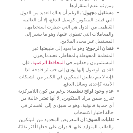
ومن ثم عدم استقرارها.
مستقبل مجهول:
بالرغم أن هناك العديد من الدول
التي قبلت البيتكوين كوسيل للدفع، إلا أن الغالبية
العُظمى من الدول هي التي حظرت استخدامها،
والمعاملات التي تنطوي عليها، وهو ما يشير إلى
المستقبل غير محدد الملامح.
فقدان الرجوع:
وهو ما يعود إلى طبيعتها غير
المنظمة المحوطة بالمخاطر، فعندما يخزن
المستثمرون وحداتهم في
المحافظ الرقمية
، فإن
فقدان الوصول إليها يؤدي إلى خسائر فادحة. لذا
فإنه لا يتم تطبيق البيتكوين في الكثير من الشبكات
الآمنة كإحدى وسائل الدفع.
عدم وجود لوائح تنظيمية:
برغم من كون اللامركزية
تندرج ضمن مزايا البيتكوين، إلا أنها تعتبر خالية من
أي حماية قانونية، وهو ما سيؤدي إلى الخسائر في
حالة اختيار الانسحاب.
تقلبات السوق:
إن المعروض المحدود من البيتكوين
والطلب المتزايد عليها قادران على جعلها أكثر تقلبًا،