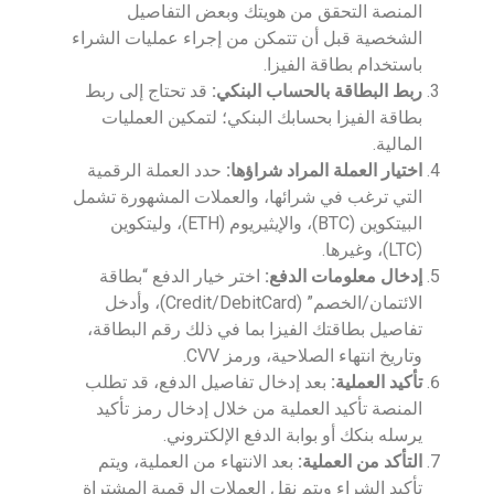
المنصة التحقق من هويتك وبعض التفاصيل
الشخصية قبل أن تتمكن من إجراء عمليات الشراء
باستخدام بطاقة الفيزا.
ربط البطاقة بالحساب البنكي:
قد تحتاج إلى ربط
بطاقة الفيزا بحسابك البنكي؛ لتمكين العمليات
المالية.
اختيار العملة المراد شراؤها:
حدد العملة الرقمية
التي ترغب في شرائها، والعملات المشهورة تشمل
البيتكوين (BTC)، والإيثيريوم (ETH)، وليتكوين
(LTC)، وغيرها.
إدخال معلومات الدفع:
اختر خيار الدفع “بطاقة
الائتمان/الخصم” (Credit/DebitCard)، وأدخل
تفاصيل بطاقتك الفيزا بما في ذلك رقم البطاقة،
وتاريخ انتهاء الصلاحية، ورمز CVV.
تأكيد العملية:
بعد إدخال تفاصيل الدفع، قد تطلب
المنصة تأكيد العملية من خلال إدخال رمز تأكيد
يرسله بنكك أو بوابة الدفع الإلكتروني.
التأكد من العملية:
بعد الانتهاء من العملية، ويتم
تأكيد الشراء ويتم نقل العملات الرقمية المشتراة