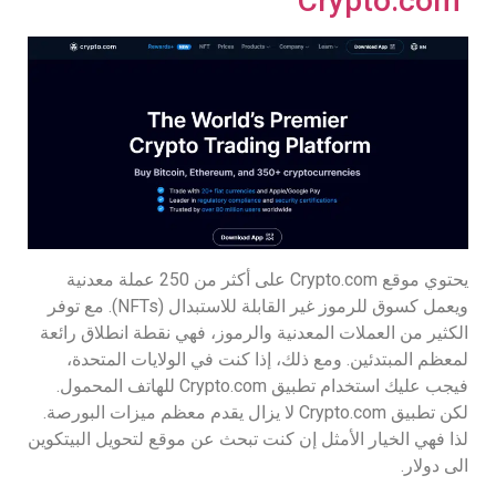
Crypto.com
يحتوي موقع Crypto.com على أكثر من 250 عملة معدنية
ويعمل كسوق للرموز غير القابلة للاستبدال (NFTs). مع توفر
الكثير من العملات المعدنية والرموز، فهي نقطة انطلاق رائعة
لمعظم المبتدئين. ومع ذلك، إذا كنت في الولايات المتحدة،
فيجب عليك استخدام تطبيق Crypto.com للهاتف المحمول.
لكن تطبيق Crypto.com لا يزال يقدم معظم ميزات البورصة.
لذا فهي الخيار الأمثل إن كنت تبحث عن موقع لتحويل البيتكوين
الى دولار.