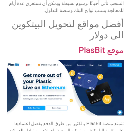
السحب تأتي أحيانًا برسوم بسيطة ويمكن أن تستغرق عدة أيام
للمعالجة بسبب لوائح البنك ومنصة التداول.
أفضل مواقع لتحويل البيتكوين
الى دولار
موقع PlasBit
تتمنع منصة PlasBit بالكثير من طرق الدفع بفضل اعتمادها
على تقنية البلوكتشين. تمكن المنصة العملاء من تبادل العملات