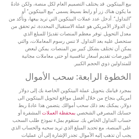
بيع البيتكوين. قد يختلف التصميم العام لكل منصة، ولكن عادةً
ما يكون هناك زر أو رابط بسيط يسمى “بيع البيتكوين” أو
“التداول”. أدخل عدد عملات البيتكوين التي تريد بيعها، وتأكد من
أن الدولار الأمريكي هو عملة الاستقبال المحددة، ثم تحقق من
معدل التحويل. توفر معظم المنصات تقديرًا للمبلغ الذي
ستحصل عليه بعد التداول. لا تنس رسوم المعاملات، والتي
يمكن أن تختلف بشكل كبير بين المنصات. يمكن لبعض
البورصات تقديم أسعار تنافسية أو حتى معاملات مجانية
للمتداولين ذوي الحجم الكبير.
الخطوة الرابعة: سحب الأموال
بمجرد قيامك بتحويل عملة البيتكوين الخاصة بك إلى دولار
أمريكي بنجاح من خلال أفضل مواقع لتحويل البيتكوين الى
دولار، يمكنك بعد ذلك سحب أموالك. يتضمن هذا عادةً ربط
حسابك المصرفي الشخصي
بمحفظة العملات
المشفرة أو
حساب التداول الخاص بك. ستقوم بملء نموذج طلب السحب
على المنصة، مع تحديد المبلغ الذي تريد سحبه والحساب الذي
يجب أن تذهب إليه الأموال. تجدر الإشارة إلى أن عمليات