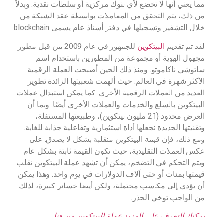
مما يعني أنها لا تخضع لأي بنوك مركزية أو سلطات نقدية. وبدلاً
من ذلك، يتم التحقق من المعاملات بواسطة عقد الشبكة من
خلال التشفير وتسجيلها في دفتر أستاذ عام يسمى blockchain.
لقد تم تقديم
البيتكوين
للجمهور في عام 2009 من قبل مطور
مجهول الهوية أو مجموعة من المطورين باستخدام اسم
ساتوشي ناكاموتو. ومنذ ذلك الحين أصبحت العملة الرقمية
الأكثر شهرة في العالم. حيث ألهمت شعبيتها الزائدة تطوير
العديد من العملات الرقمية الأخرى. كما يمكن استبدال عملات
البيتكوين بالسلع والخدمات والعملات الأخرى أيضًا. وبما أن
العرض محدود (21 مليون بيتكوين)، وطبيعتها المستقلة،
وتقنيتها الجديدة تجعلها أداة استثمارية وتفاعلية جذابة للغاية.
ومع ذلك، فإن قيمة البيتكوين متقلبة بشكل لا يصدق. على
عكس العملات التقليدية، حيث تكون القيمة ثابتة بشكل عام
ويتم التحكم في التضخم، يمكن أن تشهد عملة البيتكوين تقلب
قيمتها بمئات أو حتى آلاف الدولارات في يوم واحد. وهذا يمكن
أن يؤدي إلى مكاسب محتملة، ولكن أيضا خسائر كبيرة، لذلك
من الواجب توخي الحذر.
يمكنك التعرف على المزيد عملة البيتكوين من هنا.