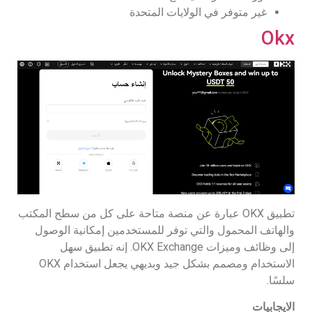
غير متوفر في الولايات المتحدة
Okx
تطبيق OKX عبارة عن منصة متاحة على كل من سطح المكتب
والهاتف المحمول والتي توفر للمستخدمين إمكانية الوصول
إلى وظائف وميزات OKX Exchange. إنه تطبيق سهل
الاستخدام ومصمم بشكل جيد وبديهي يجعل استخدام OKX
سلسًا.
الايجابيات