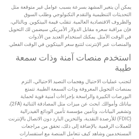
يمكن أن يتغير المشهد بسرعة بسبب عوامل غير متوقعة مثل
التحديثات التنظيمية والتقدم التكنولوجي وطلب السوق
والظروف الاقتصادية العالمية. تتقلب قيمة البيتكوين. وبالتالي،
فإن مراقبة سعره مقابل الدولار الأمريكي سيضمن لك التحويل
في الوقت الأمثل. يمكنك استخدام العديد من الأدوات
والمنصات عبر الإنترنت لتتبع سعر البيتكوين في الوقت الفعلي.
استخدم منصات آمنة وذات سمعة
طيبة
لتجنب عمليات الاحتيال وهجمات التصيد الاحتيالي، التزم
بمنصات التحويل المعروفة وذات السمعة الطيبة. تتمتع
البورصات الكبيرة والراسخة بإجراءات أمنية قوية لحماية
بياناتك وأموالك. ابحث عن ميزات مثل المصادقة الثنائية (2FA)،
وتشفير البيانات، وتأمين مؤسسة تأمين الودائع الفيدرالية
(FDIC) للأرصدة النقدية، والتخزين البارد دون الاتصال بالإنترنت
للعملات الرقمية. بالإضافة إلى ذلك، تحقق من مراجعات
المستخدمين وشاهد كيف تتعامل المنصة مع استفسارات