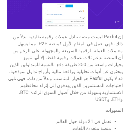
إن Paxful ليست منصة تبادل عملات رقمية تقليدية. بدلاً من
ذلك، فهي تعمل في المقام الأول كمنصة P2P، مما يسهل
معاملات العملة الرقمية السريعة والمجهولة. على الرغم من
أن المنصة تدعم ثلاث عملات رقمية فقط، إلا أنها تتميز
بخيارات واسعة من 350 طريقة دفع. بالنسبة للمتداولين الذين
يبحثون عن أدوات تحليلية ورافعة مالية وأزواج تداول نموذجية،
قد لا يكون Paxful هو الخيار المناسب. وبدلاً من ذلك، فهي تلبي
احتياجات المستثمرين الذين يهدفون إلى إثراء محافظهم
الاستثمارية بسهولة من خلال أصول السوق الرائدة: BTC،
وETH، وUSDT.
المميزات
تعمل في 21 دولة حول العالم.
منصة متعددة اللغات.