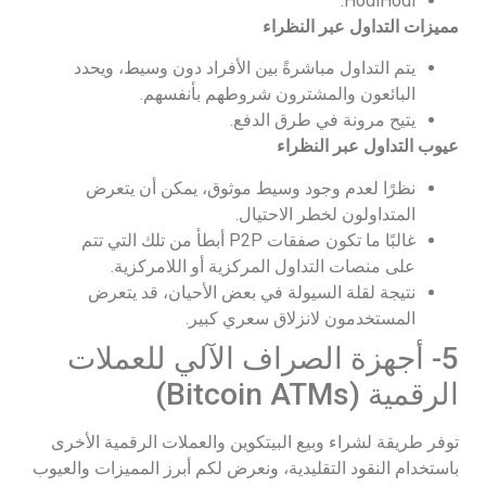
HodlHodl.
مميزات التداول عبر النظراء
يتم التداول مباشرةً بين الأفراد دون وسيط، ويحدد
البائعون والمشترون شروطهم بأنفسهم.
يتيح مرونة في طرق الدفع.
عيوب التداول عبر النظراء
نظرًا لعدم وجود وسيط موثوق، يمكن أن يتعرض
المتداولون لخطر الاحتيال.
غالبًا ما تكون صفقات P2P أبطأ من تلك التي تتم
على منصات التداول المركزية أو اللامركزية.
نتيجة لقلة السيولة في بعض الأحيان، قد يتعرض
المستخدمون لانزلاق سعري كبير.
5- أجهزة الصراف الآلي للعملات
الرقمية (Bitcoin ATMs)
توفر طريقة لشراء وبيع البيتكوين والعملات الرقمية الأخرى
باستخدام النقود التقليدية، ونعرض لكم أبرز المميزات والعيوب