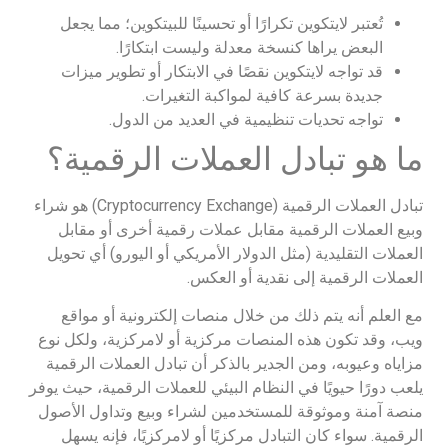
تُعتبر لايتكوين تكرارًا أو تحسينًا للبيتكوين؛ مما يجعل
البعض يراها كنسخة معدلة وليست ابتكارًا.
قد تواجه لايتكوين نقصًا في الابتكار أو تطوير ميزات
جديدة بسرعة كافية لمواكبة التغيرات.
تواجه تحديات تنظيمية في العديد من الدول.
ما هو تبادل العملات الرقمية؟
تبادل العملات الرقمية (Cryptocurrency Exchange) هو شراء
وبيع العملات الرقمية مقابل عملات رقمية أخرى أو مقابل
العملات التقليدية (مثل الدولار الأمريكي أو اليورو) أي تحويل
العملات الرقمية إلى نقدية أو العكس.
مع العلم أنه يتم ذلك من خلال منصات إلكترونية أو مواقع
ويب، وقد تكون هذه المنصات مركزية أو لامركزية، ولكل نوع
مزاياه وعيوبه، ومن الجدير بالذكر أن تبادل العملات الرقمية
يلعب دورًا حيويًا في النظام البيئي للعملات الرقمية، حيث يوفر
منصة آمنة وموثوقة للمستخدمين لشراء وبيع وتداول الأصول
الرقمية. سواء كان التبادل مركزيًا أو لامركزيًا، فإنه يسهل