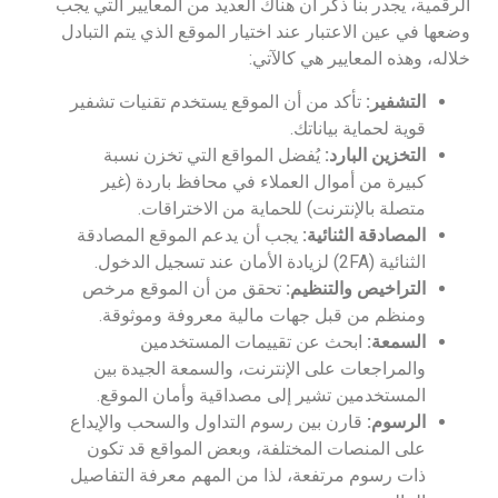
الرقمية، يجدر بنا ذكر أن هناك العديد من المعايير التي يجب
وضعها في عين الاعتبار عند اختيار الموقع الذي يتم التبادل
خلاله، وهذه المعايير هي كالآتي:
التشفير:
تأكد من أن الموقع يستخدم تقنيات تشفير
قوية لحماية بياناتك.
التخزين البارد:
يُفضل المواقع التي تخزن نسبة
كبيرة من أموال العملاء في محافظ باردة (غير
متصلة بالإنترنت) للحماية من الاختراقات.
المصادقة الثنائية:
يجب أن يدعم الموقع المصادقة
الثنائية (2FA) لزيادة الأمان عند تسجيل الدخول.
التراخيص والتنظيم:
تحقق من أن الموقع مرخص
ومنظم من قبل جهات مالية معروفة وموثوقة.
السمعة:
ابحث عن تقييمات المستخدمين
والمراجعات على الإنترنت، والسمعة الجيدة بين
المستخدمين تشير إلى مصداقية وأمان الموقع.
الرسوم:
قارن بين رسوم التداول والسحب والإيداع
على المنصات المختلفة، وبعض المواقع قد تكون
ذات رسوم مرتفعة، لذا من المهم معرفة التفاصيل