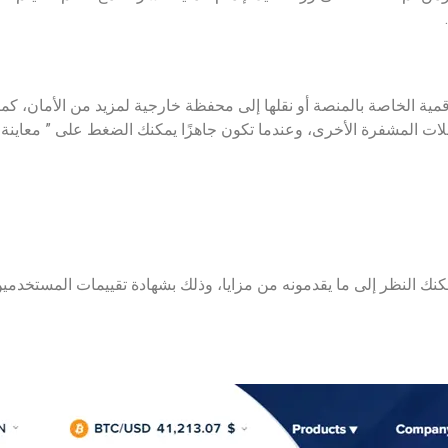
تفاظ بـ USDC في المحفظة الرقمية الخاصة بالمنصة أو نقلها إلى محفظة خارجية لمزيد من ا
لعملات المشفرة الأخرى، وعندما تكون جاهزًا يمكنك الضغط على ” معاي
تخاذ قرارك النهائي لأفضل موقع شراء USDC، يمكنك النظر إلى ما يقدمونه من مزايا، وذلك بشهادة تقي