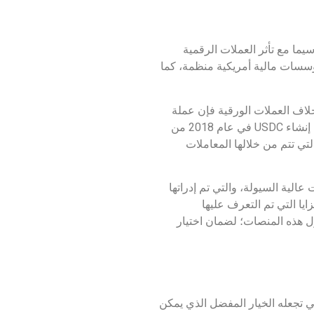
 سيما مع تأثر العملات الرقمية
قدية الخاصة بعملة USDC في حسابات منفصلة لدى مؤسسات مالية أمريكية منظمة، كما
، لكن بخلاف العملات الورقية فإن عملة
USDC تعمل على شبكة البلوكتشين وبالتالي فهي تحصل على جميع المزايا التقنية الخاصة بها مما يجعلها شفافة وآمنة. فقد تم إنشاء USDC في عام 2018 من
هدف إلى تغيير الطريقة التقليدية التي تتم من خلالها المعاملات
الية السيولة، والتي تم إدراتها
مزايا التي تم التعرف عليها
ر أهم وأحدث المعلومات حول هذه المنصات؛ لضمان اختيار
ا التي تجعله الخيار المفضل الذي يمكن