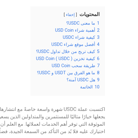
المحتويات
إخفاء
1
ما معنى USDC؟
2
أهمية شراء USD Coin
3
كيفية شراء USDC
4
أفضل موقع شراء USDC
5
كيف تربح من خلال تداول USDC؟
6
كيفية تخزين USD Coin ( USDC )
7
طريقة سحب USD Coin
8
ما هو الفرق بين USDT و USDC؟
9
هل USDC آمنة؟
10
الخاتمة
اكتسبت عملة USDC شهرة واسعة خاصةً م
يجعلها خيارًا مثاليًا للمستثمرين والمتداولين الذين 
اختيارك عليه فلا بُد من التأكد من السمعة الجيدة، فضلً