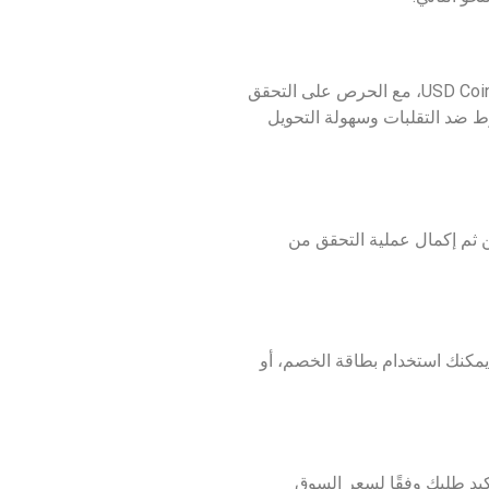
إن اختيار منصة موثوقة هي إحدى أهم الخطوات التي يجب اتباعها عند الشراء، فعليك اختيار منصة تداول موثوقة تدعم شراء USD Coin، مع الحرص على التحقق
ط ضد التقلبات وسهولة التحويل
 ثم إكمال عملية التحقق من
يمكنك استخدام بطاقة الخصم، أو
أكيد طلبك وفقًا لسعر السوق