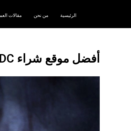
الرئيسية
من نحن
مقالات العم
أفضل موقع شراء USDC | شراء USD Coin لعام 2024