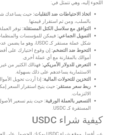
اللجوء إليه، وهي تتمثل في:
اتخاذ الاحتياطات ضد التقلبات:
بالسلب، ومن ثم استقرار قيمتها.
التوافق مع سلاسل الكتل المستقلة:
توفر العملة
التمويل الجماعي:
فيمكن للمؤسسات والمنظمات ال
شكل عملة مستقر كـ USDC، وهو ما يضمن عدم تقلب القيمة المجمعة.
التحوط ضد التضخم:
أموالك بالمقارنة مع أي عملة أخرى.
التعرض للدولار الأمريكي:
الاستثمارية يساعدهم على ذلك بسهولة.
التخزين للتحولات المالية:
إذا أردت تحويل الأموال عبر الحدود، يمكنك تخز
ربط سعر مستقر:
حيث يتيح استقرار السعر إمكا
الالتزمات.
التسعير بالعملة الورقية:
حيث يتم تسعير الأصول
المستقرة كـ USDC.
كيفية شراء USDC
عبر أفضل موقع شراء USDC يمكنك الحصول على العملة خلال مجموعة من الخطوات التي يمكن تنفيذها بسهولة وهي على النحو التالي: