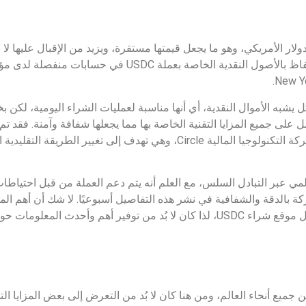
ل الدولار الأمريكي، وهو ما يجعل قيمتها مستقرة، ويزيد من الإقبال عليها لا
الأخرى بالتقلبات السعرية في الأسواق، حيث يتم الاحتفاظ بالأصول الن
 يمكن استخدامها بشكل يشبه الأموال النقدية، أي أنها مناسبة لعمليات الشراء اليومية
قبل اتحاد لا يهدف إلى الربح من بورصة Coinbase وشركة التكنولوجيا المالية Circle، وهي ت
مي عبر التبادل السلس، مع العلم أنه يتم دعم العملة من قبل احتياطات ع
تلتزم الشركة بالدقة والشفافية في نشر هذه التفاصيل أسبوعيًا. لا شك أن أهم ال
استطاعت جذب العديد من المتداولين للبحث عن أفضل موقع شراء USDC، لذا كان لا بُد من توفي
مستثمرين من جميع أنحاء العالم، ومن هنا كان لا بُد من التعرض إلى بعض المزاي