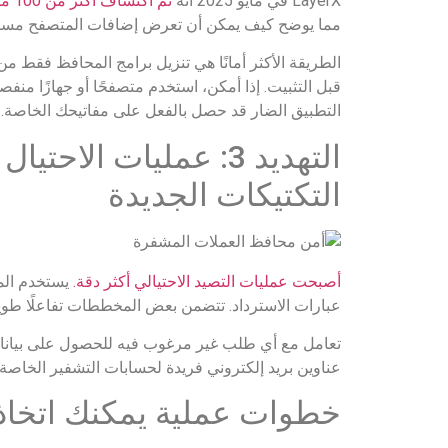
LayerX في مايو 2025 أنه
تم
اكتشاف
أكثر
من
100
مل
مما يوضح كيف يمكن أن تعرض إضافات المتصفح مستخد
الطريقة الأكثر أمانًا هي تنزيل برامج المحافظ فقط م
قبل التثبيت. إذا أمكن، استخدم متصفحًا أو جهازًا منفص
التطبيق الضار قد حصل بالفعل على مفاتيحك الخاصة.
التهديد 3: عمليات ال
التكتيكات الجديدة
أصبحت عمليات التصيد الاحتيالي أكثر دقة.
يستخدم المح
عبارات الاسترداد. تتضمن بعض المخططات تفاعلًا طويل 
تعامل مع أي طلب غير مرغوب فيه للحصول على بيانات 
عناوين بريد إلكتروني فريدة لحسابات التشفير الخاصة
خطوات عملية يمكنك اتخاذه