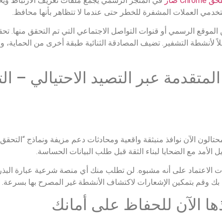
حق
Chrome
ضار
في المتجر الرسمي يجمع ملفات تعريف الارتباط ويخ
مي العملات المشفرة للخطر حتى عندما لا تتظاهر بأنها محافظ.
ن الموقع الرسمي أو قنوات التواصل الاجتماعي التي تم التحقق منها. ت
لاً لأنشطة التشفير. تضيف المصادقة الثنائية طبقة أخرى من الحماية، ولك
احتيال المتقدمة عبر التصيد الاحتيالي –
تالون الآن نوافذ منبثقة واقعية ومحادثات دعم مزيفة ونماذج “التحقق م
الأمد مع الضحايا لبناء الثقة قبل طلب البيانات الحساسة.
الاعتماد على أنه مشبوه. لن تطلب منك أي منصة شرعية عبارة البذرة
 بك وقم بتمكين الإشعارات لاكتشاف الأنشطة غير المصرح بها بسرعة.
ا الآن للحفاظ على أمانك