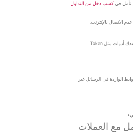
و تأمل في
كسب
دخل
من
التداول
م الاتصال بالإنترنت.
قم بإلغاء الموافقات القديمة على الرموز بشكل منتظم. حتى التطبيقات الشرعية يمكن أن تتعرض للاختراق لاحقًا. تساعدك أدوات مثل Token
بط الواردة في الرسائل غير
يء.
مل مع العملات