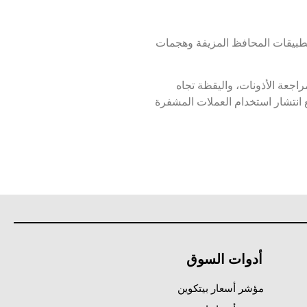
ل الرقمية جزءًا من الحياة العادية، مما يجعل العادات الأمنية الجيدة أمرًا ضروريًا. تعد البرامج الضارة Drainer وتطبيقات المحافظ المزيفة وهجمات
راجعة الأذونات، واليقظة تجاه
انتشار استخدام العملات المشفرة
أدوات السوق
مؤشر أسعار بيتكوين