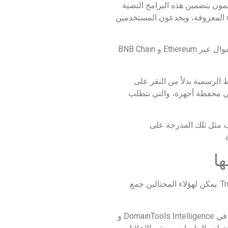
هاجمون بتضمين هذه البرامج النصية
في مواقع الويب التي تحاكي المنصات الحقيقية. حتى أن بعضهم ينسخون التصميم والعلامة التجارية الدقيقة لتطبيقات dApps المعروفة، ويخدعون المستخدمين
يمكن أن تستهدف برامج Drainers أيضًا عدة سلاسل بلوكشين في وقت واحد. يمكن أن يؤدي توقيع واحد مخترق إلى تحرير الأموال عبر Ethereum و BNB Chain
الرسمية بدلاً من النقر على
 في محفظة أجهزة، والتي تتطلب
ب مثل تلك المدرجة على
.
يقوم المهاجمون أيضًا بإنشاء ملحقات متصفح وتطبيقات جوال مزيفة تحاكي المحافظ الشهيرة مثل MetaMask أو Trust Wallet. يمكن لهؤلاء المحتالين جمع
غالبًا ما تظهر التطبيقات المزيفة في إعلانات البحث أو متاجر التطبيقات مع شعارات مقنعة وتقييمات إيجابية. أفاد باحثو الأمن في DomainTools Intelligence و