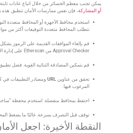
يمكن تجنب معظم الخسائر من خلال اتباع عادات ثابتة.
أو
المشاركة
، فإن نفس ممارسات الأمان تنطبق. هذه ه
استخدم محافظ الأجهزة أو المحافظ متعددة التوق
تتطلب المحافظ متعددة التوقيعات أكثر من موافق
Approval Checker من Etherscan على إدارة الأذونات.
قم بتمكين المصادقة الثنائية القوية. فضل تطبيق المصادقة على ر
تحقق من عناوين
URL
ومصادر التطبيقات في كل 
المرغوب فيها.
احتفظ بمحافظ منفصلة. استخدم محفظة “ساخنة”
توقف قبل التصرف بسرعة. غالبًا ما يضغط المح
النقطة الأخيرة: اجعل الأما