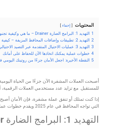
المحتويات
إخفاء
1
التهديد 1: البرامج الضارة Drainer – ما هي وكيفية تجنبها
2
التهديد 2: تطبيقات وإضافات المحافظ المزيفة – كيفية اكتشافها
3
التهديد 3: عمليات الاحتيال المتقدمة عبر التصيد الاحتيالي – التعرف على التكتيكات الجديدة
4
خطوات عملية يمكنك اتخاذها الآن للحفاظ على أمانك
5
النقطة الأخيرة: اجعل الأمان جزءًا من روتينك اليومي 
أصبحت العملات المشفرة الآن جزءًا من الحياة اليومية.
للمستقبل. مع تزايد عدد مستخدمي العملات الرقمية، 
إذا كنت تمتلك أو تنفق عملة مشفرة، فإن الأمان أصبح 
التي تواجه المحافظ في عام 2025 ويقدم خطوات عملية لتقليل المخاطر.
التهديد 1: البرامج الضارة
r