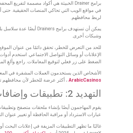
برامج Drainer الخبيثة هي أكواد مصممة لتف
لربط محافظهم.
وشبكات أخرى.
للحد من التعرض للخطر، تحقق دائمًا من عنوان الموقع
الإعلانات أو وسائل التواصل الاجتماعي. استخدم أدوا
الضغط على زر فعلي لتوقيع المعاملات. راجع وألغِ الم
الأشخاص الذين يستخدمون العملات المشفرة في المعام
ArabicCasinos
، أكثر عرضة للخطر لأن محافظهم تتص
التهديد 2: تطبيقات وإضافات المحافظ المزيفة – كيفية اكتشافها
عبارات الاسترداد أو مراقبة الحافظة أو تغيير عنوان ال