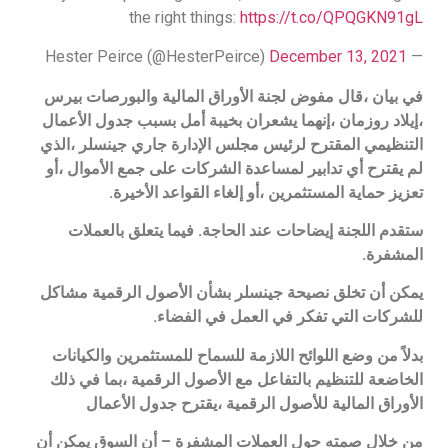
the right things:
https://t.co/QPQGKN91gL
December 13, 2021
— Hester Peirce (@HesterPeirce)
في بيان ،قال مفوض لجنة الأوراق المالية والبورصات بيرس
،إيلاد روزمان ،إنهما يشعران بخيبة أمل بسبب جدول الأعمال
التنظيمي المقترح لرئيس مجلس الإدارة جاري جينسلر ،الذي
لم يقترح أي تدابير لمساعدة الشركات على جمع الأموال ،أو
تعزيز حماية المستثمرين ،أو إلغاء القواعد الأخيرة.
ستقدم اللجنة إيضاحات عند الحاجة. فيما يتعلق بالعملات
المشفرة.
يمكن أن تخلق نصيحة جينسلر بشأن الأصول الرقمية مشاكل
للشركات التي تفكر في العمل في الفضاء.
بدلاً من وضع اللوائح اللازمة للسماح للمستثمرين والكيانات
الخاضعة للتنظيم بالتفاعل مع الأصول الرقمية ،بما في ذلك
الأوراق المالية للأصول الرقمية ،يقترح جدول الأعمال
من خلال صمته حول العملات المشفرة – أن السوق يمكن أن