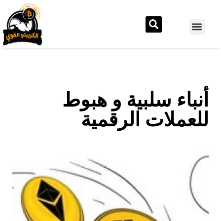
أنباء سلبية و هبوط
للعملات الرقمية