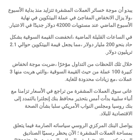
يبدو أن موجة خسائر العملات المشفرة تتزايد منذ بداية الأسبوع
،ولا يزال الانخفاض المفاجئ في عملة البيتكوين في نهاية
الأسبوع الماضي عند مستويات 42000 دولار جديدًا في الاعتبار.
في الساعات القليلة الماضية ،انخفضت القيمة السوقية بشكل
حاد بنحو 200 مليار دولار ،مما يجعل قيمة البيتكوين حوالي 2.1
تريليون دولار.
خلال تلك اللحظات من التداول مؤخرًا ،ضربت موجة انخفاض
كبيرة 100 عملة من حيث القيمة السوقية ،والتي هربت منها 3
عملات ،مع زيادات محدودة للغاية.
عانى سوق العملات المشفرة من تراجع في الأسعار تزامنا مع
أنباء سلبية بدأت أمس بتحذير محافظ بنك إنجلترا بالتمدد إلى
بنك روسيا ومجلس النواب الأمريكي سلبا بشأن الصحة
الاقتصادية للبلاد.
يواصل البنك المركزي الروسي سياساته الصارمة فيما يتعلق
بمساحة العملات المشفرة ؛ الآن يحظر رسميًا الصناديق