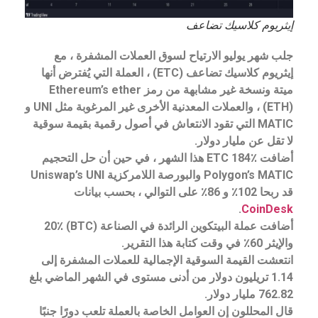
إيثريوم كلاسيك تضاعف
جلب شهر يوليو الارتياح لسوق العملات المشفرة ، مع
إيثريوم كلاسيك تضاعف (ETC) ، العملة التي يُفترض أنها
ميتة ونسخة غير مشابهة من رمز Ethereum’s ether
(ETH) ، والعملات المعدنية الأخرى غير المرغوبة مثل UNI و
MATIC التي تقود الانتعاش في أصول رقمية بقيمة سوقية
لا تقل عن مليار دولار.
أضافت ETC 184٪ هذا الشهر ، في حين أن حل التحجيم
Polygon’s MATIC والبورصة اللامركزية Uniswap’s UNI
قد ربحا 102٪ و 86٪ على التوالي ، بحسب بيانات
.
CoinDesk
أضافت عملة البيتكوين الرائدة في الصناعة (BTC) 20٪
والإيثر 60٪ في وقت كتابة هذا التقرير.
انتعشت القيمة السوقية الإجمالية للعملات المشفرة إلى
1.14 تريليون دولار من أدنى مستوى في الشهر الماضي بلغ
762.82 مليار دولار.
قال المحللون إن العوامل الخاصة بالعملة تلعب دورًا جنبًا