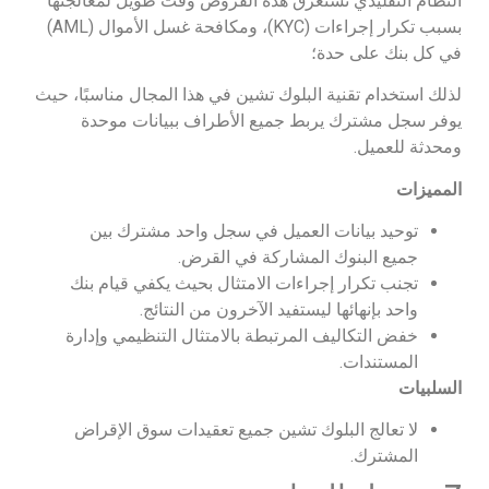
النظام التقليدي تستغرق هذه القروض وقت طويل لمعالجتها
بسبب تكرار إجراءات (KYC)، ومكافحة غسل الأموال (AML)
في كل بنك على حدة؛
لذلك استخدام تقنية البلوك تشين في هذا المجال مناسبًا، حيث
يوفر سجل مشترك يربط جميع الأطراف ببيانات موحدة
ومحدثة للعميل.
المميزات
توحيد بيانات العميل في سجل واحد مشترك بين
جميع البنوك المشاركة في القرض.
تجنب تكرار إجراءات الامتثال بحيث يكفي قيام بنك
واحد بإنهائها ليستفيد الآخرون من النتائج.
خفض التكاليف المرتبطة بالامتثال التنظيمي وإدارة
المستندات.
السلبيات
لا تعالج البلوك تشين جميع تعقيدات سوق الإقراض
المشترك.