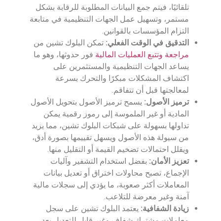
تلقائيًا، فيتم جمع البيانات المطلوبة للرقابة بشكل
مستمر، وتسهيل عمل الجهات التنظيمية في متابعة
التزام المؤسسات بالقوانين.
التدقيق في الوقت الفعلي:
تمكن البلوك تشين من
مراجعة وتتبع العمليات المالية
فور حدوثها، وهو ما
يساعد الجهات التنظيمية والمستثمرين على
اكتشاف المشكلات مبكرًا والتحرك بسرعة
لمعالجتها قبل أن تتفاقم.
ترميز الأصول:
يسمح ترميز الأصول بتحويل الأصول
المادية أو غير الملموسة إلى رموز رقمية يمكن
تداولها بسهولة على شبكات البلوك تشين، مما يزيد
من سيولة هذه الأصول ويسهل تقييمها بصورة أدق،
ويقلل احتمالات تضخيم القيمة أو التقليل منها.
تعزيز الأمان:
بفضل استخدام التشفير وآليات
الإجماع، تصبح محاولات اختراق أو تعديل بيانات
المعاملات أكثر صعوبة، ما يؤدي إلى سجلات مالية
آمنة وغير معرضة للتلاعب.
زيادة الشفافية:
يعتمد البلوك تشين على سجل
معاملات مشترك شفاف وغير قابل للتعديل بعد