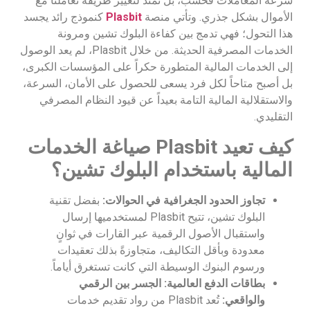
سرعة المعاملات فحسب، بل تمتد لتغيير طريقة تعاملنا مع
الأموال بشكل جذري. وتأتي منصة
Plasbit
كنموذج رائد يجسد
هذا التحول؛ فهي تدمج بين كفاءة البلوك تشين ومرونة
الخدمات المصرفية الحديثة. من خلال Plasbit، لم يعد الوصول
إلى الخدمات المالية المتطورة حكراً على المؤسسات الكبرى،
بل أصبح متاحاً لكل فرد يسعى للحصول على الأمان، السرعة،
والاستقلالية المالية التامة بعيداً عن قيود النظام المصرفي
التقليدي.
كيف تعيد Plasbit صياغة الخدمات
المالية باستخدام البلوك تشين؟
تجاوز الحدود الجغرافية في الحوالات:
بفضل تقنية
البلوك تشين، تتيح Plasbit لمستخدميها إرسال
واستقبال الأصول الرقمية عبر القارات في ثوانٍ
معدودة وبأقل التكاليف، متجاوزةً بذلك تعقيدات
ورسوم البنوك الوسيطة التي كانت تستغرق أياماً.
بطاقات الدفع العالمية: الجسر بين الرقمي
والواقعي:
تُعد Plasbit من رواد تقديم خدمات