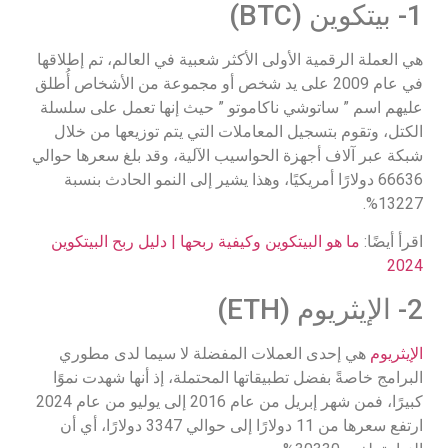
1- بيتكوين (BTC)
هي العملة الرقمية الأولى الأكثر شعبية في العالم، تم إطلاقها
في عام 2009 على يد شخص أو مجموعة من الأشخاص أُطلق
عليهم اسم ” ساتوشي ناكاموتو ” حيث إنها تعمل على سلسلة
الكتل، وتقوم بتسجيل المعاملات التي يتم توزيعها من خلال
شبكة عبر آلاف أجهزة الحواسيب الآلية، وقد بلغ سعرها حوالي
66636 دولارًا أمريكيًا، وهذا يشير إلى النمو الحادث بنسبة
13227%.
اقرأ أيضًا:
ما هو البيتكوين وكيفية ربحها | دليل ربح البيتكوين
2024
2- الإيثريوم (ETH)
الإيثريوم
هي إحدى العملات المفضلة لا سيما لدى مطوري
البرامج خاصةً بفضل تطبيقاتها المحتملة، إذ أنها شهدت نموًا
كبيرًا، فمن شهر إبريل من عام 2016 إلى يوليو من عام 2024
ارتفع سعرها من 11 دولارًا إلى حوالي 3347 دولارًا، أي أن