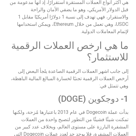
هي أكثر أنواع العملات المستقرة استقرارًا، إذ أنها مدعومة من
قبل الدولار الأمريكي، وهو ما يضفي الأمان والراحة
والاستقرار، فهي تهدف إلى نسبة 1 دولارًا أمريكيًا مقابل 1
USDC، وهي تعمل من خلال Ethereum، ويمكن استخدامها
لإتمام المعاملات الدولية.
ما هي ارخص العملات الرقمية
للاستثمار؟
إلى جانب اشهر العملات الرقمية الصاعدة يلجأ البعض إلى
أرخص العملات الرقمية تجنبًا لخسارة المبالغ المالية الباهظة،
وهي تتمثل في:
1- دوجكوين (DOGE)
بدأت عملة Dogecoin في عام 2013 باعتبارها مُزحة، ولكنها
تمكنت شيئًا فشيئًا من التطور لتصبح واحدة من العملات
المشفرة البارزة على مستوى العالم، وبخلاف عدد كبير من
العملات المشفرة، فلا يوجد حد لعدد عملات Dogecoin التي