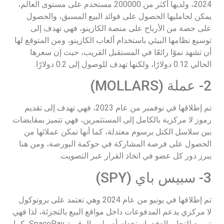
2024، ولديها أكثر من 200000 مستخدم على مستوى العالم،
يمكن لحامليها الحصول على فوائد البيع المسبق، والحصول
على حصة من الأرباح على منصة الكازينو، فهي تهدف إلى
توسيع نظامها البيئي باستخدام ألعاب الكازينو، ومن المتوقع لها
أن تشهد نموًا رائعًا في المستقبل القريب، حيث إن سعرها
الحالي 0.12 دولارًا، ولكنها تهدف للوصول إلى 0.2 دولارًا.
2- عملة (MOLLARS)
تم إطلاقها في نوفمبر من عام 2023، فهي تهدف إلى تقديم
رموز لا مركزية بالكامل إلى المستثمرين، فهي تتميز بمقايضات
بين سلاسل الكتل برسوم معتدلة، كما أنها تمكن عملائها من
الحصول على فرصة المشاركة في حوكمة البورصة، ومن هنا
يبرز دور كل عضو في اتخاذ القرار عبر التصويت.
3- سبيس باي (SPY)
تم إطلاقها في يونيو من عام 2024 وهي تعتمد على بروتوكول
لا مركزي يدعم المدفوعات داخل مواقع البيع بالتجزئة، لذا فهي
تسمع للتجار بالدفع باستخدام أصولهم الرقمية SpacePay، كما