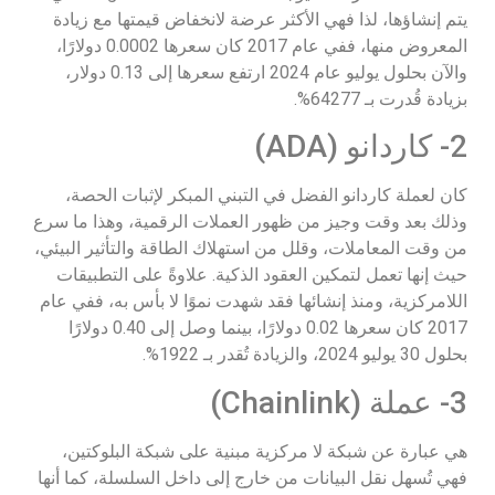
يتم إنشاؤها، لذا فهي الأكثر عرضة لانخفاض قيمتها مع زيادة
المعروض منها، ففي عام 2017 كان سعرها 0.0002 دولارًا،
والآن بحلول يوليو عام 2024 ارتفع سعرها إلى 0.13 دولار،
بزيادة قُدرت بـ 64277%.
2- كاردانو (ADA)
كان لعملة كاردانو الفضل في التبني المبكر لإثبات الحصة،
وذلك بعد وقت وجيز من ظهور العملات الرقمية، وهذا ما سرع
من وقت المعاملات، وقلل من استهلاك الطاقة والتأثير البيئي،
حيث إنها تعمل لتمكين العقود الذكية. علاوةً على التطبيقات
اللامركزية، ومنذ إنشائها فقد شهدت نموًا لا بأس به، ففي عام
2017 كان سعرها 0.02 دولارًا، بينما وصل إلى 0.40 دولارًا
بحلول 30 يوليو 2024، والزيادة تُقدر بـ 1922%.
3- عملة (Chainlink)
هي عبارة عن شبكة لا مركزية مبنية على شبكة البلوكتين،
فهي تُسهل نقل البيانات من خارج إلى داخل السلسلة، كما أنها