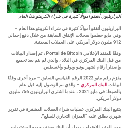
البرازيليون أنفقو أموالًا كثيرة في شراء الكريبتو هذا العام
البرازيليون أنفقو أموالًا كثيرة في شراء الكريبتو هذا العام –
وفي مايو حطموا سجلات الإنفاق السابقة من خلال دفع إجمالي
912 مليون دولار أمريكي على العملات المعدنية.
وفقًا للمنفذ الإعلامي Portal de Bitcoin ، تم إصدار البيانات
من قبل البنك المركزي في البلاد ، والذي لم يتم بعد تجميع
وإصدار أرقام لشهر يونيو ويوليو وأغسطس.
يقزم رقم مايو 2022 الرقم القياسي السابق – مرة أخرى وفقًا
لبيانات
البنك المركزي
– والذي تم الوصول إليه قبل عام
بالضبط: في مايو 2021 ، عندما اشترى البرازيليون 756 مليون
دولار أمريكي.
يتتبع البنك المركزي عمليات شراء العملات المشفرة في تقرير
شهري يطلق عليه “الميزان التجاري للسلع”.
ومن المثير للاهتمام ، ربما ، أن البنك يصنف جميع المشتريات