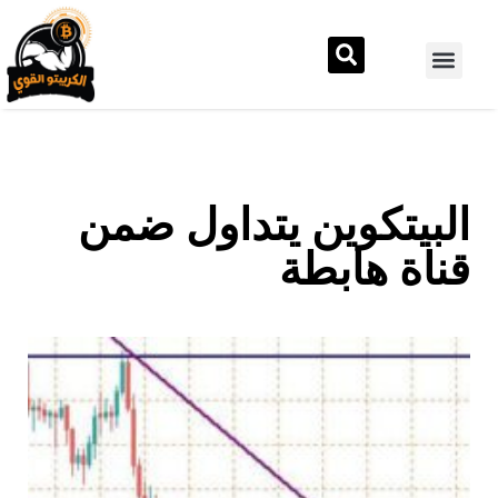
البيتكوين يتداول ضمن
قناة هابطة