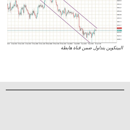
البيتكوين يتداول ضمن قناة هابطة