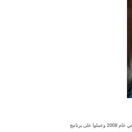
Satoshi Nakamoto هو الاسم المرتبط بالشخص أو مجموعة الأشخاص الذين أصدروا الورقة البيضاء الأصلية عن Bitcoin في عام 2008 وعملوا على برنامج