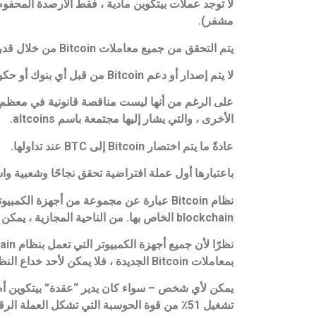
لا توجد عملات بيتكوين مادية ، فقط الأرصدة المحفو
مشفر).
يتم التحقق من جميع معاملات Bitcoin من خلال قدر هائل من قوة الحوسبة عبر عملية تُعرف باسم “التعدين”.
لا يتم إصدار أو دعم Bitcoin من قبل أي بنوك أو حكومات ، كما أن العملة الرقمية بيتكوين الفردية ليست ذات قيمة كسلعة.
الأخرى ، والتي يشار إليها مجتمعة باسم altcoins.
عادةً ما يتم اختصار Bitcoin إلى BTC عند تداولها.
باعتبارها أول عملة افتراضية تحقق نجاحًا وشعبية واسعة النطاق ، ألهمت Bitcoin مجموعة من 
blockchain الخاص بها. من الناحية المجازية ، يمكن اعتبار blockchain مجموعة من الكتل. في كل كتلة مجموعة من المعاملات.
بمعاملات Bitcoin الجديدة ، فلا يمكن لأحد خداع النظام.
يمكن لأي شخص – سواء كان يدير “عقدة” بيتكوين أم 
تشغيل 51٪ من قوة الحوسبة التي تشكل العملة الرقمية بيتكوين.