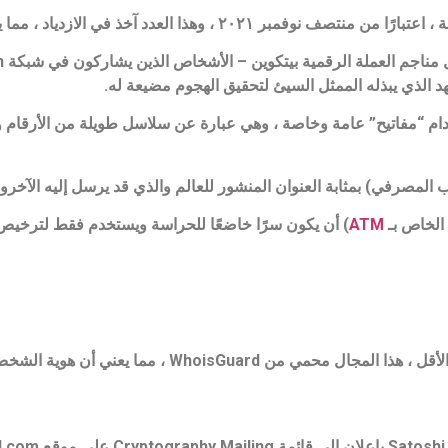
ة عملات Bitcoin المميزة باستخدام “مفاتيح” عامة وخاصة ، وهي عبارة عن سلاسل طويلة من
مصرفي) بمثابة العنوان المنشور للعالم والذي قد يرسل إليه الآخرون itcoin
ATM
تم تسجيل اسم المجال Bitcoin.org .7 اليوم ، على الأقل ، هذا المجال