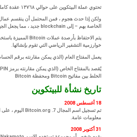
تحتوي عملة البيتكوين على حوالي ١٣٧٦٨ عقدة كاملة ، اعتبارًا من منتصف نوفمبر ٢٠٢١ ، وهذا العدد آخذ في الازدياد ، مما يجعل مثل هذا الهجوم غير محتمل.
الخاصة بهم – إلى blockchain جديد ، مما يجعل الجهد الذي يبذله الممثل السيئ لتحقيق الهجوم مضيعة له.
يتم الاحتفاظ بأرصد
خوارزمية التشفير الرياضي التي تقوم بإنشائها.
يعمل المفتاح العام (الذي يمكن مقارنته برقم الحساب ال
يُقصد بالمفتاح الخاص (الذي يمكن مقارنته برمز PIN الخاص بـ
الخلط بين مفاتيح Bitcoin ومحفظة Bitcoin
تاريخ نشأة للبيتكوين
18 أغسطس 2008
معلومات عامة.
31 أكتوبر 2008