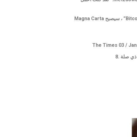
” هذا الكتاب الأبيض المشهور الآن المنشور على Bitcoin.org ، بعنوان “Bitcoin: A Peer-to-Peer Electronic Cash System” ، سيصبح Magna Carta