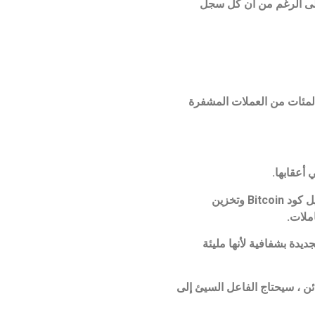
(على الرغم من أن كل سجل
شعبية كبيرة وقد أدت إلى إطلاق المئات من العملات المشفرة
نظام Bitcoin عبارة عن مجموعة من أجهزة الكمبيوتر (يشار إليها أيضًا باسم “العقد” أو “المعدنين”) التي تقوم جميعها بتشغيل كود Bitcoin وتخزين
ؤية هذه الكتل الجديدة بشفافية لأنها مليئة
ن ، سيحتاج الفاعل السيئ إلى