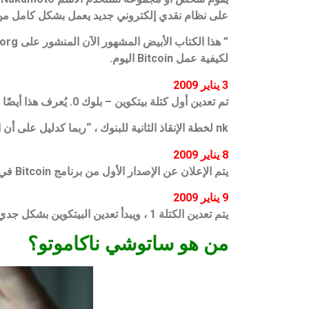
على نظام نقدي إلكتروني جديد يعمل بشكل كامل من 
لكيفية عمل Bitcoin اليوم.
3 يناير 2009
تم تعدين أول كتلة بيتكوين – بلوك 0. يُعرف هذا أيضًا باسم “كتلة التكوين” ويحتوي على النص: “The Times 03 / Jan / 2009 Chancellor on bri
nk لخطة الإنقاذ الثانية للبنوك ، “ربما كدليل على أن الكتلة قد تم تعدينها في ذلك التاريخ أو بعده ، وربما أيضًا كتعليق سياسي ذي صلة .8
8 يناير 2009
يتم الإعلان عن الإصدار الأول من برنامج Bitcoin في قائمة مراسلات التشفير.
9 يناير 2009
يتم تعدين الكتلة 1 ، ويبدأ تعدين البيتكوين بشكل جدي.
من هو ساتوشي ناكاموتو؟