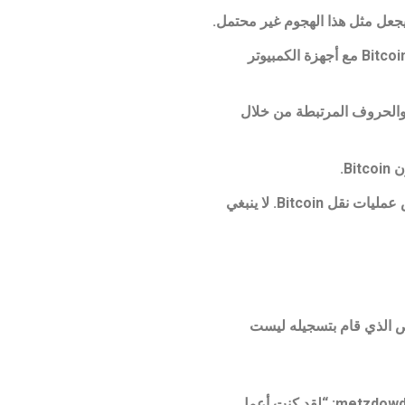
ولكن إذا حدث هجوم ، فمن المحتمل أن ينقسم عمال مناجم العملة الرقمية بيتكوين – الأشخاص الذين يشاركون في شبكة Bitcoin مع أجهزة الكمبيوتر
 الأرقام والحروف المرتبطة من خلال
B.
) أن يكون سرًا خاضعًا للحراسة ويستخدم فقط لترخيص عمليات نقل Bitcoin. لا ينبغي
 محمي من WhoisGuard ، مما يعني أن هوية الشخص الذي قام بتسجيله ليست
يقوم شخص أو مجموعة تستخدم الاسم Satoshi Nakamoto بإعلان إلى قائمة Cryptography Mailing على موقع metzdowd.com: “لقد كنت أعمل