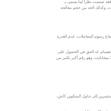
. فقد صممت نظرا لما يسمى بـ
ايت” مما يؤدي إلى تأخر في المعاملات، وكذلك الحد من حجم معالجة
 ارتفاع رسوم المعاملات، عدم القدرة
وقت الانقسام، له الحق في الحصول على
بيتكوين كاش. بدأت بيتكوين كاش بـ “8 ميجابايت” كحد أقصى لحجم كتلة التعاملات، ثم زادت بصورة هائلة، حتى وصلت إلى 32 ميجابايت، وهو رقم أكبر بكثير من
تثمرين إلى تداول البيتكوين كاش،