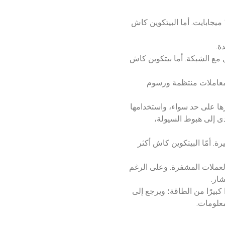
: تستخدم البيتكوين حجم كتلة أقل، معتمدة على البلوكيشن؛ حيث تحدد حجم الكتلة هنا بـ 1 ميجابايت. أما البيتكوين كاش
ل مع الشبكة. أما بيتكوين كاش
لى معاملات منتظمة ورسوم
رها على حد سواء، واستخدامها
قارنة بالبيتكوين، مما أدى إلى هبوط السيولة،
رة. أمّا البيتكوين كاش أكثر
العملات المشفرة. وعلى الرغم
شار.
 كبيرًا من الطاقة؛ ويرجع إلى
معلومات.