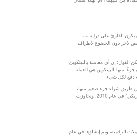
فادة من كليهما؟ أم أنهما اسمان
يكون القارئ على دراية به،
ل بشكل آمن من شخص لآخر دون الخضوع لأطراف
ن القول؛ إن أي معاملة بالبيتكوين
ًا منها. البيتكوين هي العملة
لة دفع لكل شيء.
زءة عن طريق شراء جزء صغير منها،
فهي وسيلة رائعة للاستثمار، ومخزن لقيمة النقود، مثل: الذهب ما يؤكد أهمية هذه العملة وتطورها؛ كونها بدأت بتقييم “بنس أمريكي” في عام 2010، وتجاوزت
لات الرقمية، وتم إنشاؤها في عام