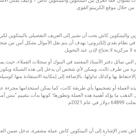
ات بسؤال: فما الفرق بين البيتكوين والبيتكوين كاش ؟ وكيف يمكن الاست
من خلال موقع الكريبتو القوي.
ن والبيتكوين كاش يجب أن نشير إلى العريف التفصيلي بالبيتكوين لكي 
البيتكوين هو عملة مشفرة تم إنشاؤها في عام 2009 في نظام نقدي إلكتروني؛ بهدف أن يتم نقل الأموا
ا مركزية لا تحتاج لإذن عند التحويل.
التي تماثل دفتر الأستاذ المعتمد في البنوك أو سجلات العملاء، حيث يمك
طرة من طرف ثالث، ويمكن لأي شخص أن يدخل إلى هذه الشبكة ويكون جزء
والاحتفاظ بها وكذلك تداولها، بالإضافة إلى إمكانية الاستفادة منها كوسي
كن التلاعب بهذه العملة أو تضخيمها بأي طريقة كانت، كما يمكن استخدامها مج
كاش تجدر الإشارة إلى أن البيتكوين كاش عملة مشفرة، تدخل ضمن العم