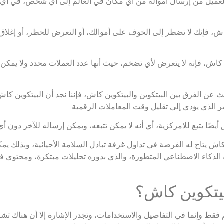
العميل من إرسال أمواله من أي مكان في العالم إلى أي شخص، في أ
ش، فإنك لا تضطر إلى الخوف على أموالك، أو التعرض للحظر، أو إغلاق
كاش، فإنه لا يتعرض لأي تضخم، حيث أنها عدد العملات محدد ولا يمكن ا
 عن الفرق بين البيتكوين والبيتكوين كاش، فإننا نجد أن البيتكوين ك
مر الذي يؤدي إلى تقليل وقت المعاملات الرقمية.
يضًا يتبع للامركزية، أي أنه لا يمكن تتبعه، ويمكن إرساله للآخر دون أي
اش يتاح له الفرصة في تداول غرفة تبادل السلامة الأحيائية، وبذلك يم
نية الذكاء الاصطناعي المتطورة، والذي بدوره تحليلات مبتكرة، ومحتوى ف
بيتكوين كاش؟
فقط وإنما في التفاصيل والاستخدامات، وتجدر الإشارة إلا أن هناك تشاب