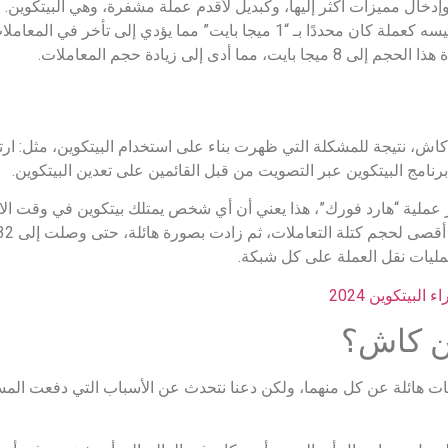
، وإدخال مميزات أكثر إليها، وكبديل لأقدم عملة مشفرة، وهي البيتكوين
“الشوكة الصلبة للبيتكوين”، حيث إن البيتكوين عند تأسيسه كعملة كان محددًا بـ “1 ميجا ب
 إلى زيادة حجم المعاملات.
لبيتكوين كاش، نتيجة للمشكلة التي ظهرت بناء على استخدام البيتكوين، مثل:
نامج البيتكوين عبر التصويت من قبل القائمين على تعدين البيتكوين.
ء بيتكوين كاش عبر عملية “هارد فورك”، هذا يعني أن أي شخص يمتلك بيتكوين في 
مليات نقل العملة على كل شبكة.
بيتكوين 2024
ين كاش؟
ات هائلة عن كل منهما، ولكن دعنا نتحدث عن الأسباب التي دفعت المس