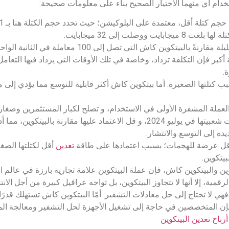
خدام أي منهما الاختيار الصحيح بناء على معلومات صحيحة:
لت إلى 32 ميجابايت.
بالبيتكوين كاش التي تصل إلى 100 معاملة في الثانية الواحدة.
ة أكبر فإن التكلفة تزداد، وخاصة في تلك الأوقات التي يزداد فيها التعام
.
بسبب كتلتها الصغيرة. أما بيتكوين كاش أكثر قابلية للتوسع مما يؤدي إ
د العملة المشفرة الأولى في الاستخدام، و تصلح لكبار المستثمرين وصغا
يتم على نطاق واسع. أمّا البيتكوين كاش انخفضت شعبيتها في يوليو 2024، و قل الاعتماد عليها م
دة إلى التوسع والانتشار.
ي أقل عرضة للهجمات؛ بسبب اعتمادها على طاقة
تعدين
أقل لكتلتها الصغي
وين والبيتكوين كاش، فإن عملة البيتكوين علامة تجارية بارزة في عالم 
ة، إلا أنها لا تتجاوز البيتكوين، بل تواجه عراقيل كبيرة من أجل الانت
فهي لا تحتاج إلى حل معادلات التشفير. أمّا البيتكوين كاش تستهلك قدرًا
 فإن المتخصصين في حاجة إلى تشغيل الأجهزة لحل التشفير ومعالجة ال