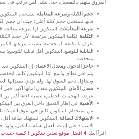
الفروق بينهما بالتفصيل، حتى يتثنى لمن يرغب في است
حجم الكتلة وسرعة المعاملة
فإنها تستعمل حجم كتلة أعلى؛ حيث إن حجم الكتلة لها بلغت 8 ميجابايت ووص
سرعة المعاملات
: البيتكوين لها سرعة معالجة قليلة مقارنةً 
التكلفة
: تكلفة البيتكوين مرتفعة؛ لأن حجم الكتل
تعرف بالتكلفة المنخفضة؛ بسبب سرعتها الكبيرة
القابلية للتوسع
: البيتكوين أقل قابلية للتوسع؛ 
منخفضة.
حاجز الدخول ومعدل الاعتماد
: إن البيتكوين تع
وتضاؤل دعم السوق لها، ولم تؤدي مميزاتها العدي
معدل الأمان
: البيتكوين معدل أمانها أكبر، فه
عرضة للهجمات الخطيرة بنسبة 51% أكبر من البيتكوين.
الأهمية
: في إطار التعمق داخل الفرق بين البيتك
من استخدام البيتكوين كاش في سوق العملات الرقمي
الاستهلاك للطاقة
: البيتكوين تستهلك طاقة أقل، 
الاعتماد على إثبات العمل بسلسة الكتل، ولهذا
اقرأ أيضًا:
4 افضل موقع تعدين بيتكوين | كيفية حساب أرباح تعدين البيتكوين