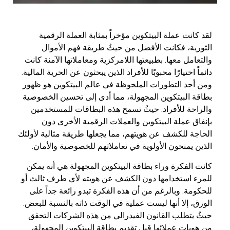
لقد كانت عملة البيتكوين مؤخراً بمثابة العملة الرقمية
الثورية، فكانت الأفضل من حيثُ طريقة فهم الأموال
والتعامل معها. بطبيعتها اللامركزية ومعاملاتها الآمنة كانت
دائماً اختيارًا محبوبًا للأفراد الذين يبحثون عن الحرية المالية.
ومن أحد التطورات الملحوظة في عالم البيتكوين هو ظهور
بطاقة البيتكوين المجهولة، مما أدى إلى تحسين الخصوصية
والراحة للأفراد. حيثُ تسمح هذه البطاقات للمستخدمين
بإنفاق عملة البيتكوين والعملات الرقمية الأخرى دون
الحاجة للكشف عن هويتهم، مما يجعلها طريقة مثالية لأولئك
الذين يمنحون الأولوية في تعاملاتهم للخصوصية والأمان.
كانت الفكرة وراء بطاقة البيتكوين المجهولة هي أنه يمكن
للمرء استخدامها دون الكشف عن هويته لأي طرف ثالث أو
للحكومة. وبالرغم من أن هذه الفكرة تبدو رائعة جداً على
الورق، إلا أنها ليست عملية في الوقت ذاته بالنسبة للبعض.
حيثُ يتطلب القانون الفيدرالي من هذه الشركات التحقق
من هويات عملائها قبل تقديم بطاقة البيتكوين المجهولة،