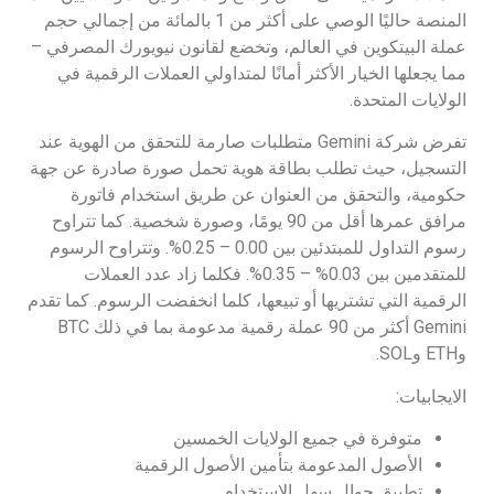
المنصة حاليًا الوصي على أكثر من 1 بالمائة من إجمالي حجم
عملة البيتكوين في العالم، وتخضع لقانون نيويورك المصرفي –
مما يجعلها الخيار الأكثر أمانًا لمتداولي العملات الرقمية في
الولايات المتحدة.
تفرض شركة Gemini متطلبات صارمة للتحقق من الهوية عند
التسجيل، حيث تطلب بطاقة هوية تحمل صورة صادرة عن جهة
حكومية، والتحقق من العنوان عن طريق استخدام فاتورة
مرافق عمرها أقل من 90 يومًا، وصورة شخصية. كما تتراوح
رسوم التداول للمبتدئين بين 0.00 – 0.25%. وتتراوح الرسوم
للمتقدمين بين 0.03% – 0.35%. فكلما زاد عدد العملات
الرقمية التي تشتريها أو تبيعها، كلما انخفضت الرسوم. كما تقدم
Gemini أكثر من 90 عملة رقمية مدعومة بما في ذلك BTC
وETH وSOL.
الايجابيات:
متوفرة في جميع الولايات الخمسين
الأصول المدعومة بتأمين الأصول الرقمية
تطبيق جوال سهل الاستخدام