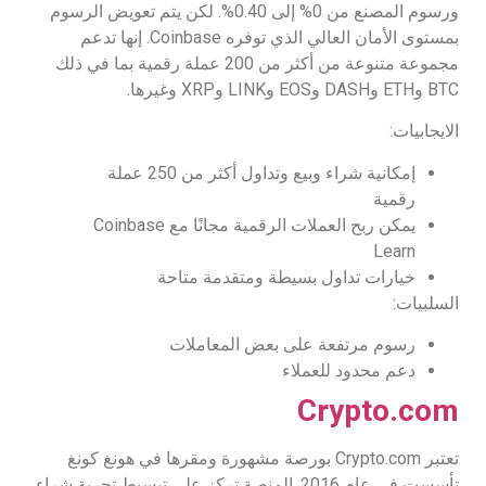
ورسوم المصنع من 0% إلى 0.40%. لكن يتم تعويض الرسوم
بمستوى الأمان العالي الذي توفره Coinbase. إنها تدعم
مجموعة متنوعة من أكثر من 200 عملة رقمية بما في ذلك
BTC وETH وDASH وEOS وLINK وXRP وغيرها.
الايجابيات:
إمكانية شراء وبيع وتداول أكثر من 250 عملة
رقمية
يمكن ربح العملات الرقمية مجانًا مع Coinbase
Learn
خيارات تداول بسيطة ومتقدمة متاحة
السلبيات:
رسوم مرتفعة على بعض المعاملات
دعم محدود للعملاء
Crypto.com
تعتبر Crypto.com بورصة مشهورة ومقرها في هونغ كونغ
تأسست في عام 2016. المنصة تركز على تبسيط تجربة شراء