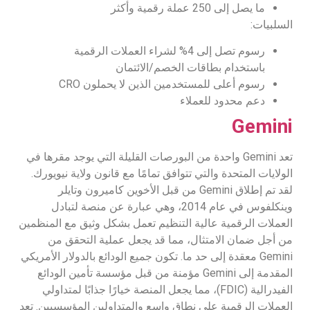
ما يصل إلى 250 عملة رقمية وأكثر
السلبيات:
رسوم تصل إلى 4% لشراء العملات الرقمية
باستخدام بطاقات الخصم/الائتمان
رسوم أعلى للمستخدمين الذين لا يحملون CRO
دعم محدود للعملاء
Gemini
تعد Gemini واحدة من البورصات القليلة التي يوجد مقرها في
الولايات المتحدة والتي تتوافق تمامًا مع قانون ولاية نيويورك.
لقد تم إطلاق Gemini من قبل الأخوين كاميرون وتايلر
وينكلفوس في عام 2014، وهي عبارة عن منصة لتبادل
العملات الرقمية عالية التنظيم تعمل بشكل وثيق مع المنظمين
من أجل ضمان الامتثال، مما قد يجعل عملية التحقق من
Gemini معقدة إلى حد ما. تكون جميع الودائع بالدولار الأمريكي
المقدمة إلى Gemini مؤمنة من قبل مؤسسة تأمين الودائع
الفيدرالية (FDIC)، مما يجعل المنصة خيارًا جذابًا لمتداولي
العملات الرقمية على نطاق واسع والمتداولين المؤسسيين. تعد