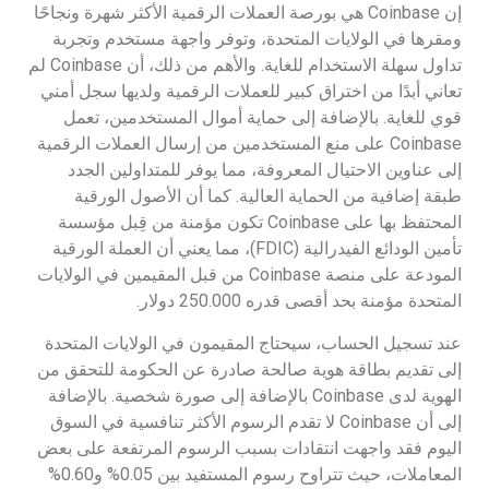
إن Coinbase هي بورصة العملات الرقمية الأكثر شهرة ونجاحًا
ومقرها في الولايات المتحدة، وتوفر واجهة مستخدم وتجربة
تداول سهلة الاستخدام للغاية. والأهم من ذلك، أن Coinbase لم
تعاني أبدًا من اختراق كبير للعملات الرقمية ولديها سجل أمني
قوي للغاية. بالإضافة إلى حماية أموال المستخدمين، تعمل
Coinbase على منع المستخدمين من إرسال العملات الرقمية
إلى عناوين الاحتيال المعروفة، مما يوفر للمتداولين الجدد
طبقة إضافية من الحماية العالية. كما أن الأصول الورقية
المحتفظ بها على Coinbase تكون مؤمنة من قِبل مؤسسة
تأمين الودائع الفيدرالية (FDIC)، مما يعني أن العملة الورقية
المودعة على منصة Coinbase من قبل المقيمين في الولايات
المتحدة مؤمنة بحد أقصى قدره 250.000 دولار.
عند تسجيل الحساب، سيحتاج المقيمون في الولايات المتحدة
إلى تقديم بطاقة هوية صالحة صادرة عن الحكومة للتحقق من
الهوية لدى Coinbase بالإضافة إلى صورة شخصية.‍ بالإضافة
إلى أن Coinbase لا تقدم الرسوم الأكثر تنافسية في السوق
اليوم فقد واجهت انتقادات بسبب الرسوم المرتفعة على بعض
المعاملات، حيث تتراوح رسوم المستفيد بين 0.05% و0.60%