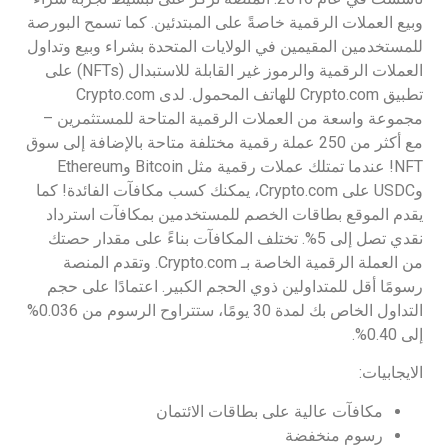
وبيع العملات الرقمية خاصةً على المبتدئين. كما تسمح البورصة
للمستخدمين المقيمين في الولايات المتحدة بشراء وبيع وتداول
العملات الرقمية والرموز غير القابلة للاستبدال (NFTs) على
تطبيق Crypto.com للهاتف المحمول. لدى Crypto.com
مجموعة واسعة من العملات الرقمية المتاحة للمستثمرين –
مع أكثر من 250 عملة رقمية مختلفة متاحة بالإضافة إلى سوق
NFT! عندما تمتلك عملات رقمية مثل Bitcoin وEthereum
وUSDC على Crypto.com، يمكنك كسب مكافآت الفائدة! كما
يقدم الموقع بطاقات الخصم للمستخدمين بمكافآت استرداد
نقدي تصل إلى 5%. تختلف المكافآت بناءً على مقدار حصتك
من العملة الرقمية الخاصة بـ Crypto.com. وتقدم المنصة
رسومًا أقل للمتداولين ذوي الحجم الكبير. اعتمادًا على حجم
التداول الخاص بك لمدة 30 يومًا، ستتراوح الرسوم من 0.036%
إلى 0.40%.
الايجابيات:
مكافآت عالية على بطاقات الائتمان
رسوم منخفضة