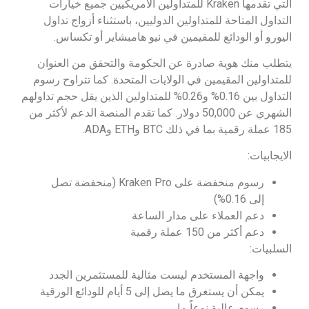
التي تقدمها Kraken للمتداولين الأمريكيين جميع خيارات
التداول المتاحة للمتداولين الدوليين، باستثناء أزواج تداول
اليورو أو الودائع للمقيمين في نيو هامبشاير أو تكساس.
يتطلب منك هوية صادرة عن الحكومة والتحقق من العنوان
للمتداولين المقيمين في الولايات المتحدة. كما تتراوح رسوم
التداول بين 0.16% و0.26% للمتداولين الذين يقل حجم تداولهم
الشهري عن 50,000 دولار. كما تقدم المنصة الدعم لأكثر من
185 عملة رقمية بما في ذلك BTC وETH وADA.
الايجابيات:
رسوم منخفضة على Kraken Pro (منخفضة تصل
إلى 0.16%)
دعم العملاء على مدار الساعة
دعم أكثر من 150 عملة رقمية
السلبيات:
واجهة المستخدم ليست مثالية للمستثمرين الجدد
يمكن أن يستغرق ما يصل إلى 5 أيام للودائع الورقية
رسوم عالية نوعاً ما