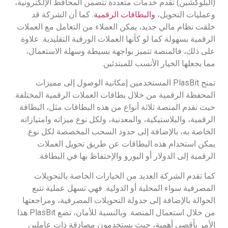
(البلوكشين) تقدم خدمات متعددة تتضمن المحافظ الإلكترونية،
وعمليات التحويل،
والبطاقات الرقمية
. كما أن الشركة قد
خلقت نظام مالي جديد، يمكن العملاء من التعامل مع العملات
الرقمية بسهولة كما لو كأنها العملات الورقية التقليدية. علاوة
على ذلك، فالمنصة تتميز بواجهة بسيطة وسهلة الاستعمال،
مما يجعلها الخيار الأنسب للمبتدئين.
تمنح PlasBit المستخدمين إمكانية الوصول إلى مميزات
المحفظة الرقمية من خلال بطاقات العملات الرقمية المختلفة.
حيث تقدم المنصة ثلاثة أنواع من هذه البطاقات مثل، البطاقة
الرقمية، والبلاستيكية، والمعدنية، ولكل نوع ميزاته وامتيازاته
الخاصة به، بالإضافة إلى حدود السحب المخصصة لكل نوع.
يمكن استخدام هذه البطاقات عن طريق تحويل العملات
الرقمية إلى الدولار أو اليورو والإحتفاظ بها في البطاقة.
كما تقدم الشركة العديد من الخيارات الخاصة بالتحويلات
المصرفية سواء المحلية أو الدولية. فهي تسهل عملية تتبع
الحوالة بالإضافة إلى جدولة التحويلات المصرفية، ومراجعتها
من خلال استعمال المنصة. وبالنسبة للأمان، تضع PlasBit هذا
الأمر بأقصى أهمية، حيث يستخدمون مصادقة ذات عاملين