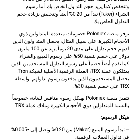
وتنخفض كما يزيد حجم التداول الخاص بك. أما رسوم
الشراء (Taker) تبدأ من 0.20% أيضاً وتنخفض بزيادة حجم
التداول الخاص بك.
توفر منصة Poloniex خصومات متعددة للمتداولين ذوي
الأحجام الكبيرة. على سبيل المثال، يحصل المتداولون الذين
لديهم حجم تداول على مدى 30 يوماً يزيد عن 100 مليون
دولار على خصم بنسبة 50% على رسوم المبيع والشراء.
كما تقدم أيضاً خصماً على رسوم التداول للمستخدمين الذين
يمتلكون عملة TRX، العملة الرقمية الأصلية لشبكة Tron.
يحصل المستخدمون الذين يدفعون رسوم تداولهم بواسطة
TRX على خصم بنسبة 30%.
تتميز منصة Poloniex بهيكل رسوم منافس للغاية، خصوصاً
بالنسبة للمتداولين ذوي الأحجام الكبيرة وملاك عملة TRX.
هيكل الرسوم:
– تبدأ رسوم المبيع (Maker) من 0.20% وتصل إلى -0.005%
في تداول العملات الرقمية.