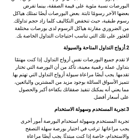
البورصات نسبة مئوية على قيمة الصفقة، بينما تفرض
بعضها الآخر رسومًا ثابتة. بعض البورصات أيضًا تمتلك هياكل
رسوم طبقية، حيث تنخفض التكاليف كلما زاد حجم تداولك.
من الضروري مقارنة هياكل الرسوم لدى بورصات مختلفة
للعثور على تلك التي تناسب احتياجات التداول الخاصة بك.
2.أزواج التداول المتاحة والسيولة
لا تقدم جميع البورصات نفس أزواج التداول. إذا كنت مهتمًا
بتداول عملة رقمية معينة، تأكد من أن البورصة التي تختار
تقدمها. يجب أيضًا مراعاة سيولة أزواج التداول التي تهتم بها.
تتميز الأسواق السائلة بوجود مزيد من المشترين والبائعين،
مما يعني أنه يمكنك تنفيذ صفقاتك بكفاءة أكبر والحصول
على أسعار أفضل.
3.تجربة المستخدم وسهولة الاستخدام
تجربة المستخدم وسهولة استخدام البورصة أمور أخرى
يجب مراعاتها. ترغب في اختيار بورصة سهلة التصفح
والاستخدام، خاصة إذا كنت مبتدئًا. يجب أيضًا مراعاة