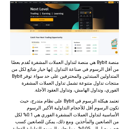
منصة Bybit هي منصة لتداول العملات المشفرة تُقدم بعضًا
من أقل الرسوم في صناعة التداول. إنها خيار شائع لكل من
المتداولين المبتدئين والمحترفين على حد سواء. توفر Bybit
منتجات تداول متنوعة تشمل تداول العملات المشفرة
الفوري، وتداول الهامش، وتداول العقود الآجلة.
تعتمد هيكلة الرسوم في Bybit على نظام متدرج، حيث
تكون الرسوم أقل للأحجام التداولية الأكبر. الرسوم
الأساسية لتداول العملات المشفرة الفوري هي 0.1% لكل
من الصانعين والمأخذين. ومع ذلك، يمكن للصانعين كسب
خصم يصل إلى 0.05%، مما يجلب الرسوم التداولية الفعلية