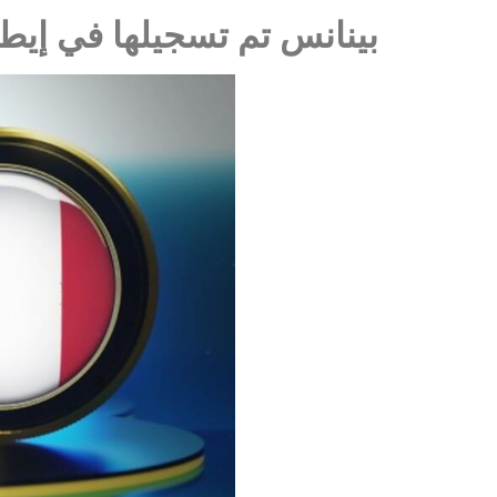
بينانس تم تسجيلها في إيطا