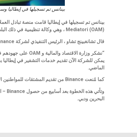
بينانس تم تسجيلها في إيطاليا وس
Mediatori (OAM) ، وهي وكالة تنظيمية في ذلك البلد لإدارة قوائم الوكلاء الماليين.
قال تشانغبينج تشاو ، الرئيس التنفيذي لشركة Binance ، في بيان: “التنظيم الواضح والفعال ضروري للتبني السائد للعملات المشفرة”.
“نشكر وزارة الاقتصاد والمالية و OAM على جهودهم في تحديد ومراقبة المتطلبات اللازمة للعمل في إيطاليا بشفافية كاملة”.
الماضي.
كما مُنعت Binance من تقديم المشتقات للمواطنين الإيطاليين العام الماضي.
وتأتي هذه الخطوة بعد أسابيع من حصول Binance – المستمرة في توسعها العالمي – على الموافقة التنظيمية مع
البحرين ودبي.