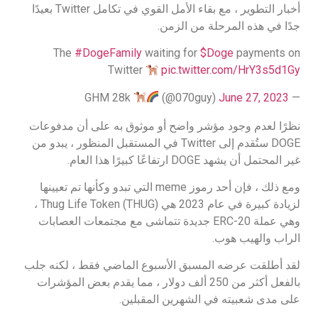
أخبار التطوير ، مع بقاء الأمل القوي في تكامل Twitter بعيدًا
جدًا في هذه المرحلة من الزمن.
The
#DogeFamily
waiting for
$Doge
payments on
Twitter
pic.twitter.com/HrY3s5d1Gy
(@070guy)
June 27, 2023
— GHM 28k
نظرًا لعدم وجود مؤشر واضح أو موثوق به على أن مدفوعات
DOGE ستُقدم إلى Twitter في المستقبل المنظور ، يبدو من
غير المحتمل أن يشهد DOGE ارتفاعًا كبيرًا هذا العام.
ومع ذلك ، فإن أحد رموز meme التي تبدو وكأنها تم تعيينها
لزيادة كبيرة في عام 2023 هي Thug Life Token (THUG) ،
وهي عملة ERC-20 جديدة تتماشى مع مجتمعات العصابات
الراب والهيب هوب.
لقد أطلقت عرضه المسبق الأسبوع الماضي فقط ، لكنه جلب
بالفعل أكثر من 250 ألف دولار ، مما يقدم بعض المؤشرات
على مدى شعبيته في الشهرين المقبلين.