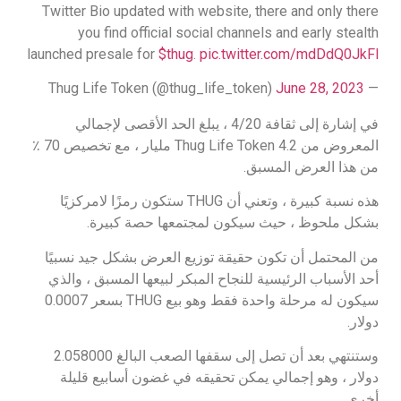
Twitter Bio updated with website, there and only there
you find official social channels and early stealth
launched presale for
$thug
.
pic.twitter.com/mdDdQ0JkFl
June 28, 2023
— Thug Life Token (@thug_life_token)
في إشارة إلى ثقافة 4/20 ، يبلغ الحد الأقصى لإجمالي
المعروض من Thug Life Token 4.2 مليار ، مع تخصيص 70 ٪
من هذا العرض المسبق.
هذه نسبة كبيرة ، وتعني أن THUG ستكون رمزًا لامركزيًا
بشكل ملحوظ ، حيث سيكون لمجتمعها حصة كبيرة.
من المحتمل أن تكون حقيقة توزيع العرض بشكل جيد نسبيًا
أحد الأسباب الرئيسية للنجاح المبكر لبيعها المسبق ، والذي
سيكون له مرحلة واحدة فقط وهو بيع THUG بسعر 0.0007
دولار.
وستنتهي بعد أن تصل إلى سقفها الصعب البالغ 2.058000
دولار ، وهو إجمالي يمكن تحقيقه في غضون أسابيع قليلة
أخرى.