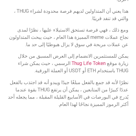
هذا يعني أن المتداولين لديهم فرصة محدودة لشراء THUG ،
والتي قد تنفد قريبًا.
ومع ذلك ، فهي فرصة تستحق الاستيلاء عليها ، نظرًا لمدى
نجاح عملات meme المميزة هذا العام ، حيث يبحث المتداولون
عن عملات مربحة في سوق لا يزال هبوطيًا إلى حد ما.
يمكن للمستثمرين الانضمام إلى العرض المسبق من خلال
زيارة موقع
Thug Life Token
الرسمي ، حيث يمكن شراء
THUG باستخدام ETH أو USDT أو العملة الورقية.
نظرًا لأنه قد جمع بالفعل مبلغًا جيدًا ويبدو أنه قد اجتذب بالفعل
عددًا كبيرًا من المتابعين ، يمكن أن يرتفع THUG بقوة عندما
يُدرج في البورصات في الأسابيع القليلة المقبلة ، مما يجعله أحد
أكثر الرموز المميزة نجاحًا لهذا العام.