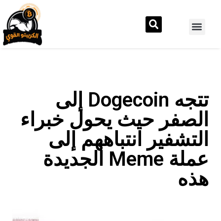
تتجه Dogecoin إلى
الصفر حيث يحول خبراء
التشفير انتباههم إلى
عملة Meme الجديدة
هذه