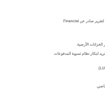
تحقق كوريا الجنوبية في Terra Labs في أعقاب انهيار عملة TerraUSD (UST) الخوارزمية المستقرة الشهر الماضي ، وفقًا لتقرير صادر عن Financial
 إنه “لا توجد نية للخداع” وأن الشركة تريد ابتكار نظام تسوية المدفوعات