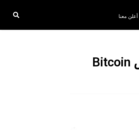
أعلن معنا
تحقق كوريا الجنوبية في Terra Labs بشأن اختلاس Bitcoin