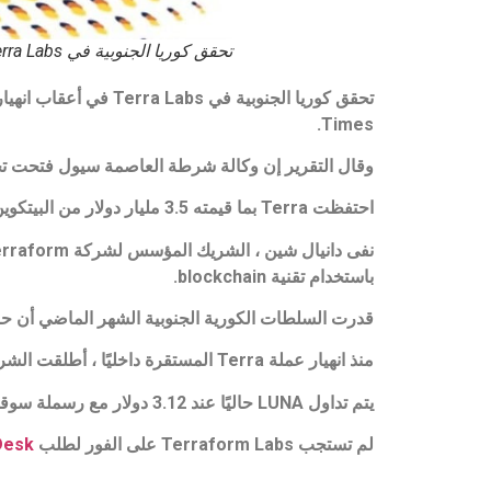
تحقق كوريا الجنوبية في Terra Labs
Times.
وقال التقرير إن وكالة شرطة العاصمة سيول فتحت تحق
احتفظت Terra بما قيمته 3.5 مليار دولار من البيتكوين (BTC) في احتياطياتها ، في محاولة فاشلة لتحقيق الاستقرار في سعر الخزانات الأرضية.
باستخدام تقنية blockchain.
قدرت السلطات الكورية الجنوبية الشهر الماضي أن حوالي 280 ألفًا من مواطنيها قد تأثروا بانهيار الخزانات الأرضية ولو
منذ انهيار عملة Terra المستقرة داخليًا ، أطلقت الشركة رمزًا جديدًا (LUNA) تم إنزاله جواً إلى حاملي العملة السابقين.
يتم تداول LUNA حاليًا عند 3.12 دولار مع رسملة سوقية تبلغ 642 مليون دولار وخسرت 80 ٪ من قيمتها منذ ذروة الأسبوع الماضي.
لم تستجب Terraform Labs على الفور لطلب
Desk