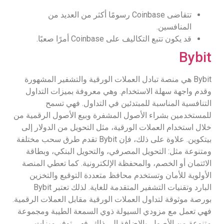
تتقاضى Coinbase رسومًا أكثر من العديد من
المنافسين.
قد يكون تتبع التكاليف على Coinbase أمرًا صعبًا.
Bybit
Bybit هي منصة تبادل العملات الورقية والتشفير المشهورة
وقدم واجهة سهلة الاستخدام. وهي معروفة بميزات التداول
التنافسية المناسبة للمبتدئين في التداول. فهي تسمح
للمستخدمين بشراء الأصول المشفرة وبيع الأصول الرقمية من
خلال استخدام العملات الورقية، مثل التحويل من الدولار إلى
بيتكوين. علاوة على ذلك، فإن Bybit تقدم طرق سحب مختلفة
ومتنوعة مثل: التحويل المصرفي، والتحويل البنكي، وبطاقة
الائتمان أو الخصم، والمحفظة الإلكترونية. كما تعطي المنصة
الأولوية للأمان وتستخدم محافظ متعددة التوقيع والتخزين
البارد وتقنيات التشفير المتقدمة للغاية. لذلك تعتبر Bybit
بورصة موثوقة لتداول العملات الورقية مقابل العملات الرقمية.
فهي تعمل مع مزودي السيولة ذوي السمعة الطيبة ومجموعة
متنوعة من الأصول. بالإضافة إلى ذلك، فهي توفر ميزات