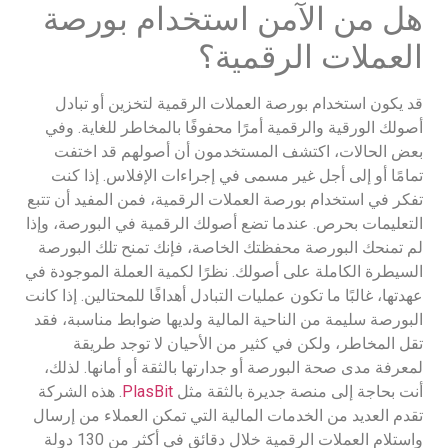
هل من الآمن استخدام بورصة
العملات الرقمية؟
قد يكون استخدام بورصة العملات الرقمية لتخزين أو تبادل
أصولك الورقية والرقمية أمرًا محفوفًا بالمخاطر للغاية. وفي
بعض الحالات، اكتشف المستخدمون أن أصولهم قد اختفت
تمامًا أو إلى أجل غير مسمى في إجراءات الإفلاس. إذا كنت
تفكر في استخدام بورصة العملات الرقمية، فمن المفيد أن تتبع
التعليمات بحرص. عندما تضع أصولك الرقمية في البورصة، وإذا
لم تمنحك البورصة محفظتك الخاصة، فإنك تمنح تلك البورصة
السيطرة الكاملة على أصولك. نظرًا لكمية العملة الموجودة في
عهدتها، غالبًا ما تكون عمليات التبادل أهدافًا للمحتالين. إذا كانت
البورصة سليمة من الناحية المالية ولديها ضوابط مناسبة، فقد
تقل المخاطر، ولكن في كثير من الأحيان لا توجد طريقة
لمعرفة مدى صحة البورصة أو جدارتها بالثقة أو أمانها. لذلك،
أنت بحاجة إلى منصة جديرة بالثقة مثل
PlasBit
. هذه الشركة
تقدم العديد من الخدمات المالية التي تمكن العملاء من إرسال
واستلام العملات الرقمية خلال دقائق في أكثر من 130 دولة