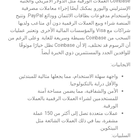
Coinbase العملات الورقية مثل الدولار الأمريكي والجنيه
الإسترليني واليورو. يمكنك أيضًا إجراء معاملات مصرفية
واستخدام مدفوعات بطاقات الائتمان وودائع PayPal. وتتيح
المنصة شراء وبيع العملات الرقمية دون أي متاعب ولديها
شراكات مع Visa والمؤسسات المالية الأخرى. وتعتبر عمليات
السحب من Coinbase بسيطة وسريعة للغاية. وعلى الرغم من
أن الرسوم قد تختلف، إلا أن Coinbase تظل خيارًا موثوقًا
للوافدين الجدد والمستثمرين ذوي الخبرة أيضاً.
الايجابيات:
واجهة سهلة الاستخدام، مما يجعلها مثالية للمبتدئين
والأقل دراية بالتكنولوجيا.
الأمن والشفافية، مما يضمن مساحة آمنة
للمستخدمين لشراء العملات الرقمية بالعملات
الورقية.
عملات متعددة تصل إلى أكثر من 150 عملة
مشفرة، بما في ذلك العملات الشائعة مثل
البيتكوين.
السلبيات: