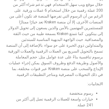
خلال موقع ويب سهل الاستخدام. فهي تدعم شراء أكثر من
200 عملة رقمية من خلال استخدام 6 عملات ورقية. على
الرغم من أن الرسوم التي تفرضها المنصة قد تكون أعلى من
المنصات الأخرى، إلا أن منصة Kraken تعد خيارًا ممتازًا
للمستثمرين المهتمين بالأمن والذين يسعون إلى تحويل الدولار
إلى بيتكوين. كما تتمتع Kraken بسمعة طيبة من حيث الثقة
والمصداقية. حيث الواجهة البديهية المناسبة للمبتدئين
والمتداولين ذوي الخبرة على حدٍ سواء. بالإضافة إلى أن المنصة
تسمح بالتحويل السريع بين العملات الرقمية والعملات الورقية
برسوم تنافسية بناءً على عدة عوامل مثل: حجم المعاملة
والأصول وطريقة الدفع وظروف السوق. يمكن إجراء عمليات
الإيداع والسحب على منصة Kraken عبر قنوات مختلفة، بما
في ذلك التحويلات المصرفية ومتاجر التطبيقات الرقمية.
الايجابيات:
رسوم منخفضة
خيارات واسعة للعملات الرقمية تصل إلى أكثر من
241 عملة.