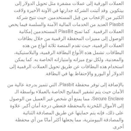
العملات الورقية إلى عملات مشفرة مثل تحويل الدولار إلى
بيتكوين. وقد أثبتت الشركة جدارتها في الآونة الأخيرة ولاقت
الكثير من الإعجاب من قِبل المستخدمين. حيث تتيح شركة
Plasbit العديد من الخدمات المالية الآمنة والسلسة فيما يخص
العملات الرقمية. كما تمنح PlasBit المستخدمين إمكانية
الوصول إلى مميزات المحفظة الرقمية من خلال بطاقات
العملات الرقمية، حيث تقدم المنصة ثلاثة أنواع من هذه
البطاقات. تشمل هذه الأنواع البطاقة الرقمية، والبلاستيكية،
والمعدنية، ولكل نوع ميزاته وامتيازاته الخاصة به. كما يمكن
استخدام هذه البطاقات عن طريق تحويل العملات الرقمية إلى
الدولار أو اليورو والإحتفاظ بها في البطاقة.
بالإضافة إلى توفر محفظة Plasbit، التي تتميز بدرجة عالية من
الأمان حيث يتم تشفير المفاتيح الخاصة بالعملاء بواسطة الـ
Secure Enclave، مما يمنع أي شخص غير العميل من الوصول
إلى الأموال المُخزنة بالمحفظة فتعطي درجة أمان أكبر. علاوة
على ذلك، فإنه يتم حمايتها عن طريق المصادقة الثنائية
والمصادقة البيومترية، مما يجعلها أكثر أمانًا من أي محفظة
أخرى.