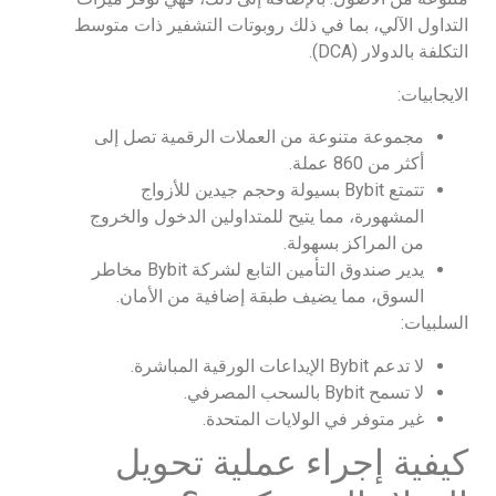
التداول الآلي، بما في ذلك روبوتات التشفير ذات متوسط
التكلفة بالدولار (DCA).
الايجابيات:
مجموعة متنوعة من العملات الرقمية تصل إلى
أكثر من 860 عملة.
تتمتع Bybit بسيولة وحجم جيدين للأزواج
المشهورة، مما يتيح للمتداولين الدخول والخروج
من المراكز بسهولة.
يدير صندوق التأمين التابع لشركة Bybit مخاطر
السوق، مما يضيف طبقة إضافية من الأمان.
السلبيات:
لا تدعم Bybit الإيداعات الورقية المباشرة.
لا تسمح Bybit بالسحب المصرفي.
غير متوفر في الولايات المتحدة.
كيفية إجراء عملية تحويل