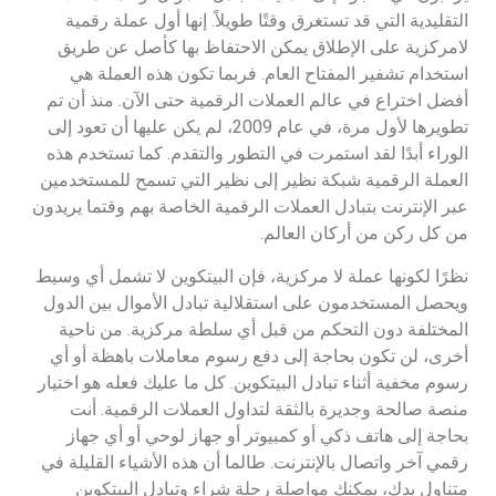
التقليدية التي قد تستغرق وقتًا طويلاً. إنها أول عملة رقمية
لامركزية على الإطلاق يمكن الاحتفاظ بها كأصل عن طريق
استخدام تشفير المفتاح العام. فربما تكون هذه العملة هي
أفضل اختراع في عالم العملات الرقمية حتى الآن. منذ أن تم
تطويرها لأول مرة، في عام 2009، لم يكن عليها أن تعود إلى
الوراء أبدًا لقد استمرت في التطور والتقدم. كما تستخدم هذه
العملة الرقمية شبكة نظير إلى نظير التي تسمح للمستخدمين
عبر الإنترنت بتبادل العملات الرقمية الخاصة بهم وقتما يريدون
من كل ركن من أركان العالم.
نظرًا لكونها عملة لا مركزية، فإن البيتكوين لا تشمل أي وسيط
ويحصل المستخدمون على استقلالية تبادل الأموال بين الدول
المختلفة دون التحكم من قبل أي سلطة مركزية. من ناحية
أخرى، لن تكون بحاجة إلى دفع رسوم معاملات باهظة أو أي
رسوم مخفية أثناء تبادل البيتكوين. كل ما عليك فعله هو اختيار
منصة صالحة وجديرة بالثقة لتداول العملات الرقمية. أنت
بحاجة إلى هاتف ذكي أو كمبيوتر أو جهاز لوحي أو أي جهاز
رقمي آخر واتصال بالإنترنت. طالما أن هذه الأشياء القليلة في
متناول يدك، يمكنك مواصلة رحلة شراء وتبادل البيتكوين