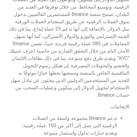
الرقمية، وتوسيع المحافظ. من خلال توفرها في العديد من
البلدان، تسمح منصة Binance للمستثمرين العالميين بدخول
سوق العملات الرقمية عن طريق استخدام العملات الورقية
مثل الدولار. بالإضافة إلى أنها تدعم 25 عملة إيداع، بما في ذلك
الجنيه الإسترليني واليورو والدولار الأسترالي، كما أنها تسهل
المعاملات في 385 عملة رقمية فريدة. حيثُ تضمن Binance
الأمان التام من خلال التحقق الصارم من خاصية اعرف عميلك
“KYC” وتقدم طرق دفع متنوعة، بما في ذلك بطاقات الائتمان
والخصم والتحويلات المصرفية. إن هيكل رسوم التحويل
التنافسية الخاص بالمنصة وسمعتها تجعلها خيارًا موثوقًا به
للعديد من المستخدمين الدوليين الذين يبحثون عن تبادل سهل
الاستخدام لتحويل الدولار إلى بيتكوين وعمليات السحب من
حساب Binance.
الايجابيات:
تدعم Binance مجموعة واسعة من العملات
الرقمية التي تصل إلى أكثر من 150 عملة رقمية،
وتقدم خيارات تداول واستثمار متنوعة.