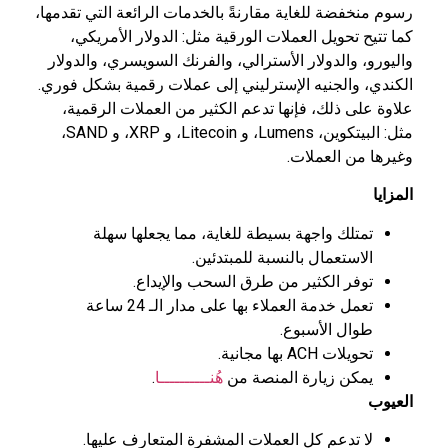
رسوم منخفضة للغاية مقارنةً بالخدمات الرائعة التي تقدمها،
كما تتيح تحويل العملات الورقية مثل: الدولار الأمريكي،
واليورو، والدولار الأسترالي، والفرنك السويسري، والدولار
الكندي، والجنيه الإسترليني إلى عملات رقمية بشكل فوري.
علاوة على ذلك، فإنها تدعم الكثير من العملات الرقمية،
مثل: البيتكوين، Lumens، و Litecoin، و XRP، و SAND،
وغيرها من العملات.
المزايا
تمتلك واجهة بسيطة للغاية، مما يجعلها سهلة
الاستعمال بالنسبة للمبتدئين.
توفر الكثير من طرق السحب والإيداع.
تعمل خدمة العملاء بها على مدار الـ 24 ساعة
طوال الأسبوع.
تحويلات ACH بها مجانية.
يمكن زيارة المنصة من
هُنــــــــــا
.
العيوب
لا تدعم كل العملات المشفرة المتعارف عليها.