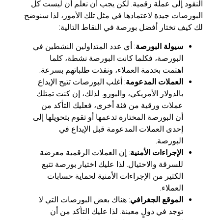
النقود إلى عملة رقمية. لكن يجب أن نعلم أن ليست كل
البورصات جيدة لاعتمادها في مثل تلك الأمور، لذا سنوضح
لك كيف تختار أفضل بورصة في النقاط التالية:
سيولة البورصة
: أي عدد المتداولين النشطين في
البورصة، فكلما كانت البورصة نشطة، كلما
اهتمت بخدمة العملاء، ونفذت طلباتهم بسرعة.
العملات المدعومة
: أغلب البورصات تتيح الإيداع
بالدولار الأمريكي، واليورو. لذلك، إن كنت تمتلك
عملات ورقية من فئة أخرى، فعليك التأكد من
أن البورصة المختارة تدعمها أو تقوم بتحويلها إلى
إحدى العملات المدعومة قبل الإيداع في
البورصة.
الإجراءات الأمنية
: إن العملات الرقمية معرضة
للسرقة والاحتيال. لذا عليك اختيار بورصة تتبع
الكثير من الإجراءات الأمنية لحماية حسابات
العملاء.
الموقع الجغرافي
: هناك بعض البورصات التي لا
توجد في دولٍ معينة. لذا عليك التأكد من أن