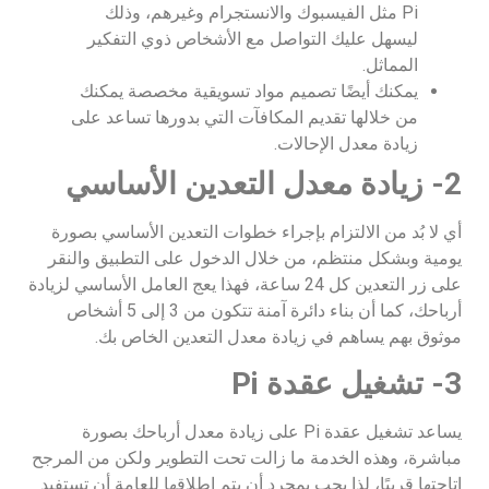
Pi مثل الفيسبوك والانستجرام وغيرهم، وذلك
ليسهل عليك التواصل مع الأشخاص ذوي التفكير
المماثل.
يمكنك أيضًا تصميم مواد تسويقية مخصصة يمكنك
من خلالها تقديم المكافآت التي بدورها تساعد على
زيادة معدل الإحالات.
2- زيادة معدل التعدين الأساسي
أي لا بُد من الالتزام بإجراء خطوات التعدين الأساسي بصورة
يومية وبشكل منتظم، من خلال الدخول على التطبيق والنقر
على زر التعدين كل 24 ساعة، فهذا يعج العامل الأساسي لزيادة
أرباحك، كما أن بناء دائرة آمنة تتكون من 3 إلى 5 أشخاص
موثوق بهم يساهم في زيادة معدل التعدين الخاص بك.
3- تشغيل عقدة Pi
يساعد تشغيل عقدة Pi على زيادة معدل أرباحك بصورة
مباشرة، وهذه الخدمة ما زالت تحت التطوير ولكن من المرجح
إتاحتها قريبًا، لذا يجب بمجرد أن يتم إطلاقها للعامة أن تستفيد