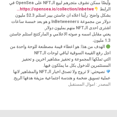
وأيضًا ممكن نشوف متجرهم لبيع الـNFT على OpenSea في
الرابط
https://opensea.io/collection/inbetwe…
بشكل واضح: رأينا اعلاه ان جاستن بيبر استلم 2.3$ مليون
دولار من مجموعة InBetweeners و هو بعد خمسة ساعات
اشترى احدى الـNFT منهم بمليون دولار.
يعني مقابل اسمه و صوته الاعلامي و الماركتنج استلم جاستن
1.3 مليون.
الهدف من هذا: هو اعطاء قيمة مصطنعة للوحة واحدة من
اجل رفع القيمة السوقية لباقي لوحات الـNFT
التي تملكها المجموعة و تحفيز مشاهير اخرين و تحفيز
المستثمرين للدخول بكل ما يملكون فيها.
نصيحتي: لا تروج ولا تصدق اخبار الـNFT والمشاهير لانها
عملية تسويق ضخمة و هندسة اجتماعية مزيفة هدفها الربح.
المصدر : اموال المستقبل