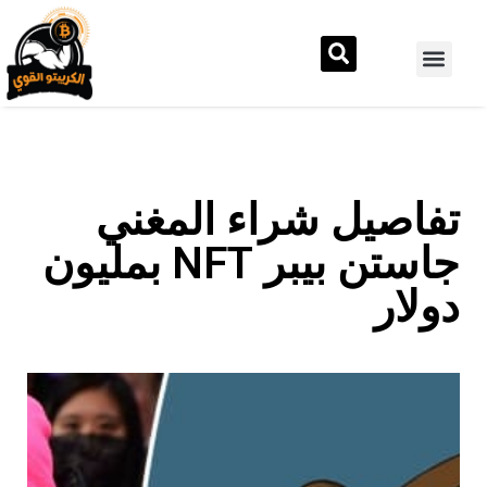
تفاصيل شراء المغني
جاستن بيبر NFT بمليون
دولار