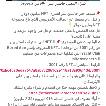
شراء المغني جاستن بيبر NFT من pagesix
سمعنا خبر جاستن بيبر اشترى NFT بمليون دولار.
و قبل ايام سمعنا عن الطالب الأندونيسي الذي باع مجموعة
NFT بمليون دولار
هل هذه القصص بالفعل حقيقية ام هل هي واجهة مزيفة و
مبنية على اكاذيب؟
تعالوا نبحث في الموضوع:
الـNFT الي اشتراه جاستن بيبر
هو رقم 3001 من لوحات الـNFT المعروفة بإسم Bored Ape
Yacht Club التي تملكها عدة مجموعات من ضمنهم
الـInBetweeners.
الرابط المباشر للـNFT رقم 3001 :
ts/0xbc4ca0eda7647a8ab7c2061c2e118a18a936f13d/3001
والرابط التالي هو رابط مباشر لمحفظة جاستن بيبر على
الايثرسكان.
و لاحظ نقطتين مهمة جدًا عن استلام و شراء مثيرة للشك
https://etherscan.io/address/0xe21dc1…
:
– أولًا: نشوف ان جاستن استلم 916 اثيريوم ($2.3 مليون)
– ثانيًا: بعد الاستلام بخمسة ساعات جاستن قام بشراء الـNFT