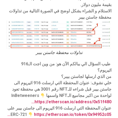
بقيمة مليون دولار.
الاستلام و الشراء بشكل اوضح في الصورة التالية من تداولات
محفظة جاستن بيبر
تداولات محفظة جاستن بيبر
طيب السؤال الي ببالكم الآن هو: من وين اجت الـ916
اثيريوم؟
من الذي ارسلها لجاستن بيبر؟
خلي نشوف: عنوان المحفظة التي ارسلت 916 اثيريوم الى
جاستن بيبر قبل شراءه للـNFT رقم 3001 هي محفظة تعود
لواحدة من اكبر مجاميع الـNFT واسمها InBetweeners
https://etherscan.io/address/0x51f480…
عنوان المحفظة التي ارسلت 916 اثيريوم الى جاستن بيبر على
ERC-721
https://etherscan.io/token/0x94952c05…