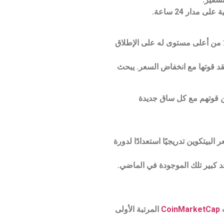
نجامين كوين ، الخبير المعروف في العملات المشفرة ، مؤخرًا إن الدببة سئموا من انخفاض سعر البيتكوين بأكثر من 75٪ من أعلى مستوى له على الإطلاق
فيديو كوين الأخير ، الذي تم إصداره للتو على موقع لمشاركة الفيديو مملوك من قبل Google ، أن الدببة BTC تفقد قوتها مع انخفاض السعر. يبحث
ين قوتهم مع كل ساق جديدة
لبيتكوين تدريجيًا استعدادًا لدورة
حد كبير تلك الموجودة في الماضي.
CoinMarketCap
المرتبة الأولى