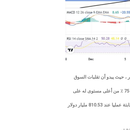
يوية في 23 كانون الأول (ديسمبر) ، ظل تنبؤ أسعار البيتكوين محايدًا دون 17000 دولار ، حيث يبدو أن تقلبات السوق
صرح بنيامين كوين ، خبير العملات المشفرة المعروف ، مؤخرًا أن الدببة تتعب لأن سعر البيتكوين (BTC) قد انخفض بأكثر من 75 ٪ من أعلى مستوى له على
في 23 ديسمبر ، تم تداول العملات المشفرة الرئيسية بشكل مختلط بعد أن ظلت القيمة السوقية العالمية للعملات المشفرة ثابتة عمليا عند 810.53 مليار دولار