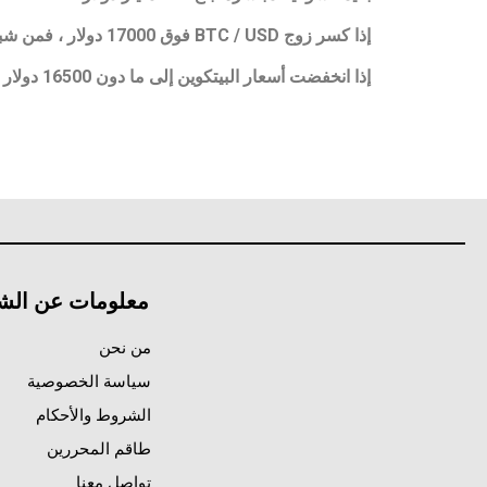
إذا كسر زوج BTC / USD فوق 17000 دولار ، فمن شبه المؤكد أنه سيستمر في الارتفاع نحو مستوى الحاجز 17500 دولار.
إذا انخفضت أسعار البيتكوين إلى ما دون 16500 دولار ، فسيكون المستوى التالي من الدعم عند 16.320 دولارًا.
معلومات عن الش
من نحن
سياسة الخصوصية
الشروط والأحكام
طاقم المحررين
تواصل معنا