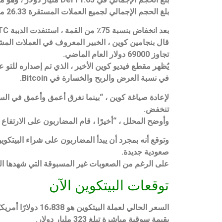
بلغ الحجم الإجمالي لجميع العملات المستقرة 26.33 مليار دولار ، وهو ما يمثل 90.97 ٪ من إجمالي حجم سوق العملات الرقمية على مدار 24 ساعة.
بعد انخفاض بنسبة 75٪ من القمة ، استنفدت الدببة BTC
تجاوز 69000 دولار العام الماضي.
في نسبة العرض والربح والخسارة في Bitcoin.
لإعادة صياغة كوين ، “بينما نغرق أعمق وأعمق في ال
تنخفض.
وأوضح المحلل ، “أخيرًا ، قام المضاربون على الارتفاع بت
وتوقع أنه بمجرد أن يبدأ المضاربون على شراء البيتكوي
صعودية جديدة.
على الرغم من الصعوبات غير المسبوقة التي شهدها القط
توقعات البيتكوين الآن
السعر الحالي لعملة البيتكوين هو 16،838 دولارًا أمريكيًا ، وحجم التداولات في آخر 24 ساعة هو 16 مليار دولار أمريكي. احتلت
بقيمة سوقية مباشرة تبلغ 323 مليار دولار.