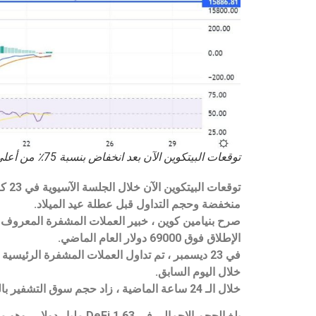
توقعات البيتكوين الآن بعد انخفاض بنسبة 75٪ من أعلى مستوى
توقعات البيتكوين الآن
منخفضة وحجم التداول قبل عطلة عيد الميلاد.
الإطلاق فوق 69000 دولار العام الماضي.
خلال اليوم السابق.
خلال الـ 24 ساعة الماضية ، زاد حجم سوق التشفير بالكامل بنسبة 12.46٪ إلى 28.94 مليار دولار.
بلغ الحجم الإجمالي في DeFi 1.63 مليار دولار ، وهو ما يمثل 5.64٪ من إجمالي حجم التداول على مدار 24 ساعة في سوق التشفير.