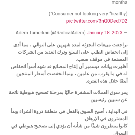
months
(Consumer not looking very “healthy”)
pic.twitter.com/3nQ0Ded7D2
January 18, 2023
— Adem Tumerkan (@RadicalAdem)
تراجعت مبيعات التجزئة لمدة شهرين على التوالي ، مما أدى
إلى انخفاض الطلب على السلع وترك العديد من الشركات
المصنعة في موقف صعب.
أظهرت بيانات ديسمبر أن إنتاج المصانع قد شهد أسوأ انخفاض
له في ما يقرب من عامين ، بينما انخفضت أسعار المنتجين
أيضًا خلال هذه الفترة.
يمر سوق العملات المشفرة حاليًا بمرحلة تصحيح هبوطية ناتجة
عن سببين رئيسيين.
في البداية ، أصبح السوق بالفعل في منطقة ذروة الشراء وبدأ
المشترون في الإرهاق.
كانوا ينتظرون شيئًا من شأنه أن يؤدي إلى تصحيح هبوطي في
السوق.