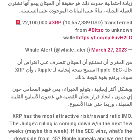
زيادة احتمالية حدوث ذلك هو حقيقة أن الحيتان يبدو أنها تشتري
العملة البديلة ، بناءً على البيانات الموجودة على السلسلة.
22,100,000
#XRP
(10,557,389 USD) transferred
from
#Bitso
to unknown
wallet
https://t.co/djc8uvH2LG
March 27, 2023
— Whale Alert (@whale_alert)
من المغري أن نستنتج أن الحيتان تتصرف على افتراض أن
حالة Ripple-SEC ستنتج نتيجة إيجابية لـ Ripple ، وأن XRP
سوف يرتفع بقوة نتيجة لذلك.
وبشكل أكثر إيجابية ، يتوقع الخبراء ، بمن فيهم المحامي جون
إي ديتون ، اتخاذ قرار بشأن القضية في غضون الأسابيع القليلة
المقبلة ، وربما حتى هذا الأسبوع.
XRP has the most attractive risk/reward ratio IMO.
The Judge’s ruling is coming down w/in the next few
weeks (maybe this week). If the SEC wins, what’s the
downside from .45? Ripple appeals and we get the