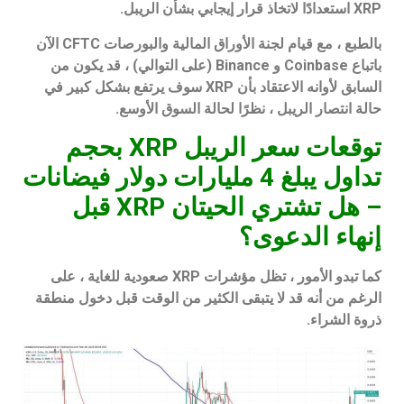
XRP استعدادًا لاتخاذ قرار إيجابي بشأن الريبل.
بالطبع ، مع قيام لجنة الأوراق المالية والبورصات CFTC الآن
باتباع Coinbase و Binance (على التوالي) ، قد يكون من
السابق لأوانه الاعتقاد بأن XRP سوف يرتفع بشكل كبير في
حالة انتصار الريبل ، نظرًا لحالة السوق الأوسع.
توقعات سعر الريبل XRP بحجم
تداول يبلغ 4 مليارات دولار فيضانات
– هل تشتري الحيتان XRP قبل
إنهاء الدعوى؟
كما تبدو الأمور ، تظل مؤشرات XRP صعودية للغاية ، على
الرغم من أنه قد لا يتبقى الكثير من الوقت قبل دخول منطقة
ذروة الشراء.