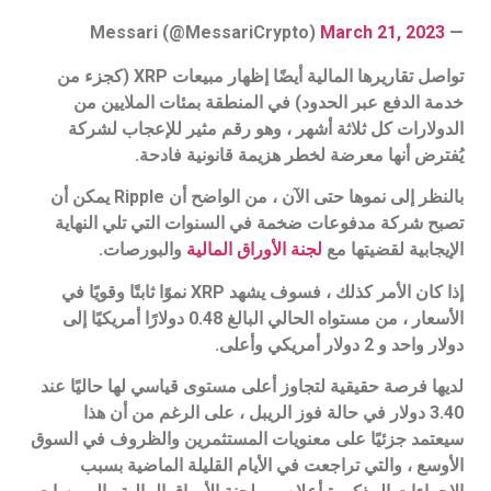
March 21, 2023
— Messari (@MessariCrypto)
تواصل تقاريرها المالية أيضًا إظهار مبيعات XRP (كجزء من
خدمة الدفع عبر الحدود) في المنطقة بمئات الملايين من
الدولارات كل ثلاثة أشهر ، وهو رقم مثير للإعجاب لشركة
يُفترض أنها معرضة لخطر هزيمة قانونية فادحة.
بالنظر إلى نموها حتى الآن ، من الواضح أن Ripple يمكن أن
تصبح شركة مدفوعات ضخمة في السنوات التي تلي النهاية
الإيجابية لقضيتها مع
لجنة الأوراق المالية
والبورصات.
إذا كان الأمر كذلك ، فسوف يشهد XRP نموًا ثابتًا وقويًا في
الأسعار ، من مستواه الحالي البالغ 0.48 دولارًا أمريكيًا إلى
دولار واحد و 2 دولار أمريكي وأعلى.
لديها فرصة حقيقية لتجاوز أعلى مستوى قياسي لها حاليًا عند
3.40 دولار في حالة فوز الريبل ، على الرغم من أن هذا
سيعتمد جزئيًا على معنويات المستثمرين والظروف في السوق
الأوسع ، والتي تراجعت في الأيام القليلة الماضية بسبب