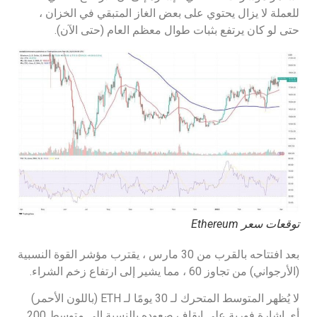
للعملة لا يزال يحتوي على بعض الغاز المتبقي في الخزان ،
حتى لو كان يرتفع بثبات طوال معظم العام (حتى الآن).
توقعات سعر Ethereum
بعد افتتاحه بالقرب من 30 مارس ، يقترب مؤشر القوة النسبية
(الأرجواني) من تجاوز 60 ، مما يشير إلى ارتفاع زخم الشراء.
لا يُظهر المتوسط المتحرك لـ 30 يومًا لـ ETH (باللون الأحمر)
أي إشارة فورية على إيقاف صعوده بالنسبة إلى متوسط 200