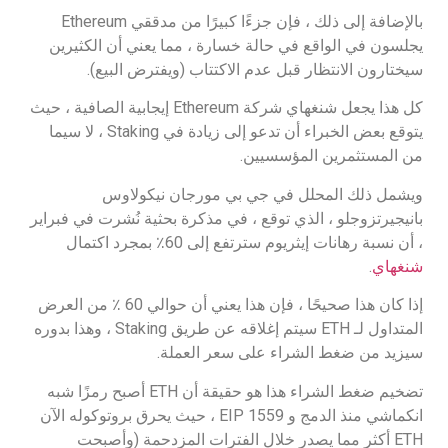
بالإضافة إلى ذلك ، فإن جزءًا كبيرًا من مدققي Ethereum
يجلسون في الواقع في حالة خسارة ، مما يعني أن الكثيرين
سيختارون الانتظار قبل عدم الاكتتاب (ويفترض البيع).
كل هذا يجعل شنغهاي شركة Ethereum إيجابية الصافية ، حيث
يتوقع بعض الخبراء أن تدعو إلى زيادة في Staking ، لا سيما
من المستثمرين المؤسسيين.
ويشمل ذلك المحلل في جي بي مورجان نيكولاوس
بانيجيرتزوجلو ، الذي توقع ، في مذكرة بحثية نُشرت في فبراير
، أن نسبة رهانات إيثريوم سترتفع إلى 60٪ بمجرد اكتمال
شنغهاي
.
إذا كان هذا صحيحًا ، فإن هذا يعني أن حوالي 60 ٪ من العرض
المتداول لـ ETH سيتم إغلاقه عن طريق Staking ، وهذا بدوره
سيزيد من ضغط الشراء على سعر العملة.
تضخيم ضغط الشراء هذا هو حقيقة أن ETH أصبح رمزًا شبه
انكماشي منذ الدمج و EIP 1559 ، حيث يحرق بروتوكوله الآن
ETH أكثر مما يصدر خلال الفترات المزدحمة (وأصبحت