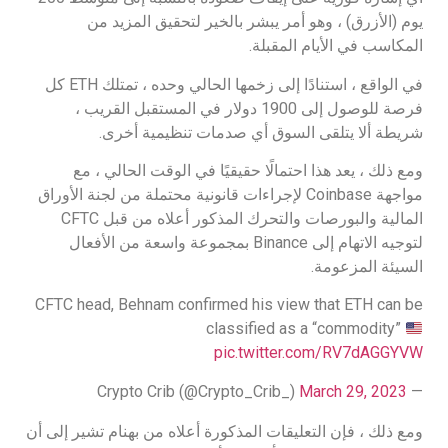
يوم (الأزرق) ، وهو أمر يبشر بالخير لتحقيق المزيد من
المكاسب في الأيام المقبلة.
في الواقع ، استنادًا إلى زخمها الحالي وحده ، تمتلك ETH كل
فرصة للوصول إلى 1900 دولار في المستقبل القريب ،
شريطة ألا يتلقى السوق أي صدمات تنظيمية أخرى.
ومع ذلك ، يعد هذا احتمالًا حقيقيًا في الوقت الحالي ، مع
مواجهة Coinbase لإجراءات قانونية محتملة من لجنة الأوراق
المالية والبورصات والتحرك المذكور أعلاه من قبل CFTC
لتوجيه الاتهام إلى Binance بمجموعة واسعة من الأفعال
السيئة المزعومة.
CFTC head, Behnam confirmed his view that ETH can be
classified as a “commodity”
pic.twitter.com/RV7dAGGYVW
March 29, 2023
— Crypto Crib (@Crypto_Crib_)
ومع ذلك ، فإن التعليقات المذكورة أعلاه من بهنام تشير إلى أن