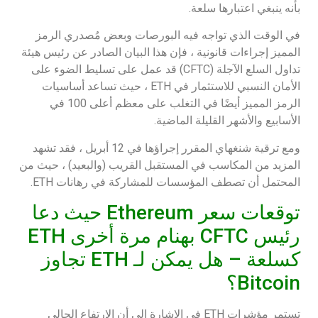
بأنه ينبغي اعتبارها سلعة.
في الوقت الذي تواجه فيه البورصات وبعض مُصدري الرمز
المميز إجراءات قانونية ، فإن هذا البيان الصادر عن رئيس هيئة
تداول السلع الآجلة (CFTC) قد عمل على تسليط الضوء على
الأمان النسبي للاستثمار في ETH ، حيث تساعد أساسيات
الرمز المميز أيضًا في التغلب على معظم أعلى 100 في
الأسابيع والأشهر القليلة الماضية.
ومع ترقية شنغهاي المقرر إجراؤها في 12 أبريل ، فقد تشهد
المزيد من المكاسب في المستقبل القريب (والبعيد) ، حيث من
المحتمل أن تصطف المؤسسات للمشاركة في رهانات ETH.
توقعات سعر Ethereum حيث دعا
رئيس CFTC بهنام مرة أخرى ETH
كسلعة – هل يمكن لـ ETH تجاوز
Bitcoin؟
تستمر مؤشرات ETH في الإشارة إلى أن الارتفاع الحالي