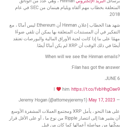
برسائل
البريد الإلكتروني
Hinman ، وهي عدد من الوثائق
المتعلقة بخطاب مهم ألقاه ويليام هينمان من SEC في عام
2018.
شهد هذا الخطاب إعلان Hinman أن Ethereum ليس أمانًا ، مع
التفكير في أن المستندات المتعلقة بها يمكن أن تلقي ضوءًا
مهمًا على ما إذا كانت لجنة الأوراق المالية والبورصات تعتقد
أيضًا في ذلك الوقت أن XRP لم يكن أمانًا أيضًا.
When will we see the Hinman emails?
Filan has got the answer:
JUNE 6.
I
him.
https://t.co/fvbHhgOae9
May 17, 2023
— Jeremy Hogan (@attorneyjeremy1)
على هذا النحو ، يأمل XRP ومجتمع العملات المشفرة الأوسع
أن يشير هذا إلى انتصار Ripple من نوع ما ، أو على الأقل قرار
يمكّنها من مواصلة أعمالها كما كان من قبل.