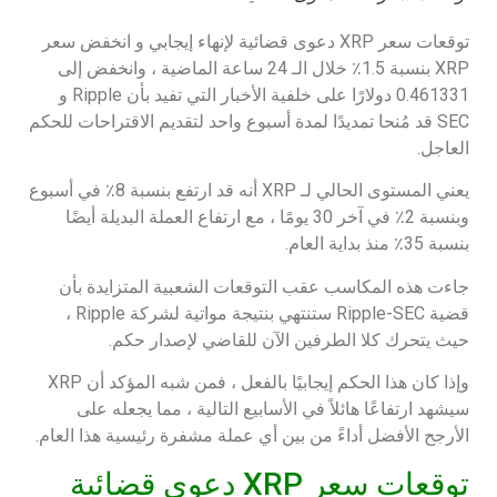
توقعات سعر XRP دعوى قضائية لإنهاء إيجابي و انخفض سعر
XRP بنسبة 1.5٪ خلال الـ 24 ساعة الماضية ، وانخفض إلى
0.461331 دولارًا على خلفية الأخبار التي تفيد بأن Ripple و
SEC قد مُنحا تمديدًا لمدة أسبوع واحد لتقديم الاقتراحات للحكم
العاجل.
يعني المستوى الحالي لـ XRP أنه قد ارتفع بنسبة 8٪ في أسبوع
وبنسبة 2٪ في آخر 30 يومًا ، مع ارتفاع العملة البديلة أيضًا
بنسبة 35٪ منذ بداية العام.
جاءت هذه المكاسب عقب التوقعات الشعبية المتزايدة بأن
قضية Ripple-SEC ستنتهي بنتيجة مواتية لشركة Ripple ،
حيث يتحرك كلا الطرفين الآن للقاضي لإصدار حكم.
وإذا كان هذا الحكم إيجابيًا بالفعل ، فمن شبه المؤكد أن XRP
سيشهد ارتفاعًا هائلاً في الأسابيع التالية ، مما يجعله على
الأرجح الأفضل أداءً من بين أي عملة مشفرة رئيسية هذا العام.
توقعات سعر XRP دعوى قضائية