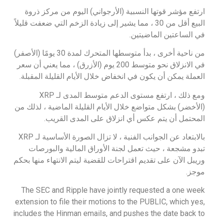
ارتفع مؤشر قوتها النسبية (الأرجواني) اليوم من مركز ذروة
البيع أقل من 30 ، مما يشير إلى زيادة الزخم التي ضعفت قليلاً
في الساعتين الماضيتين.
من ناحية أخرى ، بدأ متوسطها المتحرك لمدة 30 يومًا (الأصفر)
في الانزلاق نحو متوسط 200 يوم (الأزرق) ، مما يعني أن سعر
العملة يمكن أن يكون في انخفاض خلال الأيام القليلة المقبلة.
ومع ذلك ، ارتفع مستوى الدعم متوسط المدى لـ XRP
(الأخضر) بشكل متواضع خلال الأيام القليلة الماضية ، لذلك من
المحتمل أن يتم عكس أي انزلاق على المدى القريب.
بالابتعاد عن الجوانب الفنية ، لا تزال الصورة الأساسية لـ XRP
تبدو مشجعة ، حيث تعمل لجنة الأوراق المالية والبورصات
وريبل الآن على تقديم اقتراحات للقضية ليتم الانتهاء منها بحكم
موجز.
The SEC and Ripple have jointly requested a one week
extension to file their motions to the PUBLIC, which yes,
includes the Hinman emails, and pushes the date back to