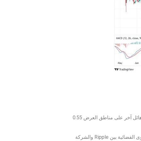
من المرجح أن يكون الحفاظ على الدعم عند 0.50 دولار في صالح المضاربين على الارتفاع ، مما يسمح لهم بالتخطيط لهجوم هائل آخر على مناطق العرض 0.55
كان أداء سعر XRP جيدًا بشكل استثنائي في مارس حيث حجز المستثمرون صفقاتهم قبل صدور الحكم الموجز الوشيك للدعوى القضائية بين Ripple والشركة