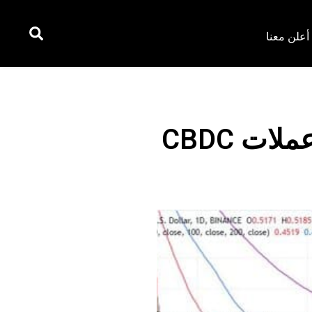
أعلن معنا
توقعات سعر XRP يخطط البنك المركزي لتطوير عملات CBDC