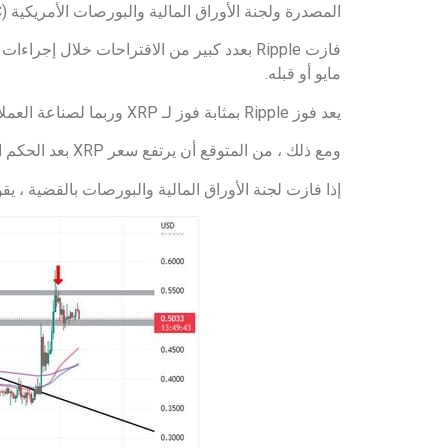
المصدرة ولجنة الأوراق المالية والبورصات الأمريكية (SEC).
مايو أو قبله.
يعد فوز Ripple بمثابة فوز لـ XRP وربما لصناعة العملات المشفرة الأكبر ، والتي كانت تواجه ضغوطًا تنظيمية متزايدة ، خاصة من الولايات المتحدة.
ومع ذلك ، من المتوقع أن يرتفع سعر XRP بعد الحكم الموجز.
إذا فازت لجنة الأوراق المالية والبورصات بالقضية ، ي