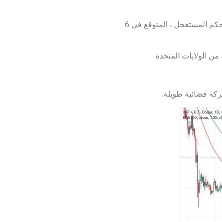
فازت Ripple بعدد كبير من الاقتراحات خلال إجراءات المحكمة ، مما قد يفسر التفاؤل المتزايد بين المستثمرين قبل صدور الحكم المستعجل ، المتوقع في 6
عركة قضائية طويلة.