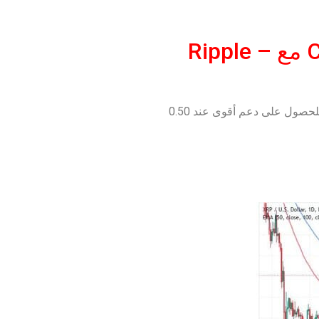
توقعات سعر XRP يخطط البنك المركزي لتطوير عملات CBDC مع Ripple –
توقعات سعر XRP ، سادس أكبر عملة مشفرة في العالم برأسمال سوقي 26 مليار دولار ، خسر 3.3٪ في 24 ساعة ويسعى للحصول على دعم أقوى عند 0.50