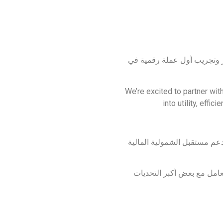
ء استراتيجية لتطوير وتجريب أول عملة رقمية في
We’re excited to partner wit
into utility, effi
دعم مستقبل الشمولية المالية
ويتعامل مع بعض أكبر التحديات