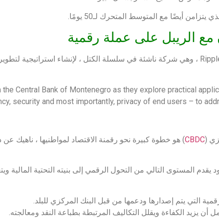
 مع الريبل على عملة رقمية
وقع البنك المركزي للجبل الأسود (CBCG) اتفاقية مع Ripple ، وهي شركة ناشئة في سلسلة الكتل ، لإنشا
h the Central Bank of Montenegro as they explore practical appli
ciency, security and most importantly, privacy of end users – to add
زي (
CBDC
) هو خطوة كبيرة نحو رقمنة الاقتصاد لمواطنيها ، ناهيك عن 
ل الأسود يقدم المستوى التالي من التحول الرقمي إلى بنيته التحتية المالية 
مية التي يتم إصدارها ودعمها من قبل البنك المركزي للبلد.
ل أن يزيد الكفاءة ويقلل التكاليف المرتبطة بطباعة النقد ومعالجته.