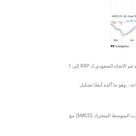
في هذه الأثناء ، تتكثف لعبة شد الحبل على الرسم البياني اليومي مع وجود دعم عند 0.50 دولار ، كما ذكرنا ، من المحتمل أن يدعم الاتجاه الصعودي لـ XRP إلى 1
دولار واحد ، وهو ما أكده أيضًا تشكيل
ومع ذلك ، هناك خطر هبوط محتمل إذا انخفض سعر XRP إلى ما دون منطقة الطلب عند 0.50 دولار ، كما يتضح من تباعد تقارب المتوسط المتحرك (MACD) مع