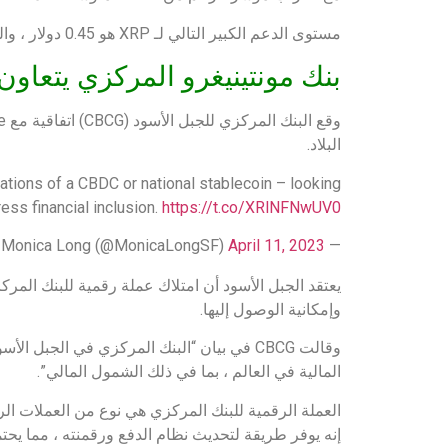
مستوى الدعم الكبير التالي لـ XRP هو 0.45 دولار ، والذي يتزامن أيضًا مع المتوسط المتحرك لـ50 يومًا.
بنك مونتينيغرو المركزي يتعاون
البلاد.
cations of a CBDC or national stablecoin – looking
ress financial inclusion.
https://t.co/XRlNFNwUV0
April 11, 2023
— Monica Long (@MonicaLongSF)
يعتقد الجبل الأسود أن امتلاك عملة رقمية للبنك المرك
وإمكانية الوصول إليها.
وقالت CBCG في بيان “البنك المركزي في الجب
المالية في العالم ، بما في ذلك الشمول المالي”.
العملة الرقمية للبنك المركزي هي نوع من العملات الرق
إنه يوفر طريقة لتحديث نظام الدفع ورقمنته ، مما يحتم