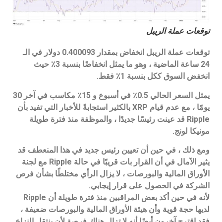
توقعات عملة الريبل
توقعات عملة الريبل انخفاض بمقدار 0.400093 دولار في الـ
24 ساعة الماضية ، وهو ما يمثل انخفاضًا بنسبة 3٪ حيث
انخفض السوق ككل بنسبة 1٪ فقط.
يمثل السعر الحالي 0.5٪ في أسبوع و 15٪ مكاسب في آخر 30
يومًا ، مع عدم قيام XRP بالكثير استجابةً للأخبار التي تفيد بأن
Ripple قد عينت رئيسًا جديدًا ، والموظفة منذ فترة طويلة
مونيكا لونج.
ومع ذلك ، في حين أن تعيين رئيس جديد في هذا المنعطف قد
يثير الآمال في أن القرار بات قريبًا في حالة Ripple مع لجنة
الأوراق المالية والبورصات ، لا يزال الرأي مختلطًا بشأن فرص
الشركة في الحصول على قرار إيجابي.
لأنه في حين أكد بعض المراقبين منذ فترة طويلة أن Ripple
لديها حجة قوية وأن هيئة الأوراق المالية والبورصات ضعيفة ،
فقد اقترح آخرون أيضًا أنه لا تزال هناك فرصة لأن ينتقل النزاع