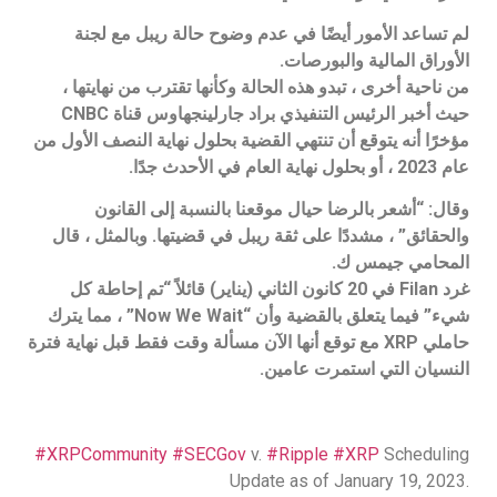
لم تساعد الأمور أيضًا في عدم وضوح حالة ريبل مع لجنة
الأوراق المالية والبورصات.
من ناحية أخرى ، تبدو هذه الحالة وكأنها تقترب من نهايتها ،
حيث أخبر الرئيس التنفيذي براد جارلينجهاوس قناة CNBC
مؤخرًا أنه يتوقع أن تنتهي القضية بحلول نهاية النصف الأول من
عام 2023 ، أو بحلول نهاية العام في الأحدث جدًا.
وقال: “أشعر بالرضا حيال موقعنا بالنسبة إلى القانون
والحقائق” ، مشددًا على ثقة ريبل في قضيتها. وبالمثل ، قال
المحامي جيمس ك.
غرد Filan في 20 كانون الثاني (يناير) قائلاً “تم إحاطة كل
شيء” فيما يتعلق بالقضية وأن “Now We Wait” ، مما يترك
حاملي XRP مع توقع أنها الآن مسألة وقت فقط قبل نهاية فترة
النسيان التي استمرت عامين.
#XRPCommunity
#SECGov
v.
#Ripple
#XRP
Scheduling
Update as of January 19, 2023.