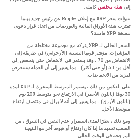
إلى
هيئة محلفين
كاملة.
تنبؤات سعر XRP مع إعلان Ripple عن رئيس جديد بينما
تقترب هيئة الأوراق المالية والبورصات من اتخاذ قرار دعوى –
مضخة XRP قادمة؟
السعر الحالي لـ XRP يتركه مع مجموعة مختلطة من
المؤشرات. مؤشر قوتها النسبية (الأرجواني) في طريقه إلى
الانخفاض من 70 ، وقد يستمر في الانخفاض حتى ينخفض إلى
أقل من 50 (أو حتى أكثر) ، مما يشير إلى أن العملة ستتعرض
لمزيد من الانخفاضات.
على العكس من ذلك ، يستمر المتوسط المتحرك لـ XRP لمدة
30 يومًا (باللون الأحمر) في الارتفاع نحو متوسط 200 يوم
(باللون الأزرق) ، مما يشير إلى أنه لا يزال في منتصف ارتفاع
متوسط الأجل.
ومع ذلك ، نظرًا لمدى استمرار عدم اليقين في السوق ، من
الصعب تحديد ما إذا كان ارتفاع أو هبوط آخر هو النتيجة
المرجحة في الوقت الحالي.