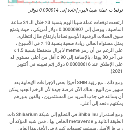
توقعات عملة شيبا اليوم إعادة إلى 0.000014 دولار
ارتفعت توقعات عملة شيبا اليوم بنسبة 3٪ خلال الـ 24 ساعة
الماضية ، ووصل إلى 0.00000907 دولار أمريكي ، حيث يتمتع
سوق العملات الرقمية الأوسع نطاقاً بارتفاع طال انتظاره.
يمثل مستواه الحالي زيادة صحية بنسبة 10 ٪ في الأسبوع ،
على الرغم من أن رمز meme لا يزال منخفضًا بنسبة 1.5 ٪
في آخر 30 يومًا ، بالإضافة إلى 90 ٪ أقل من أعلى مستوى له
على الإطلاق عند 0.00008616 دولار (تم تعيينه في أكتوبر
2021).
ومع ذلك ، مع رؤية SHIB أخيرًا بعض الإجراءات الإيجابية بعد
شهور من البيع ، هناك الآن فرصة جيدة لأن الزخم الجديد يمكن
أن يساعد في جذب المزيد من المستثمرين ، والذين بدورهم
يمكنهم دفعه إلى أعلى.
ومع استمرار Shiba Inu في التطلع إلى شبكة Shibarium ذات
الطبقة الثانية و metaverse الخاص بها ، فمن شبه المؤكد أن
رمزها الأصلي سيشهد تجمعات كبيرة في الأفق هذا العام.