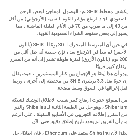
يكشف مخطط SHIB عن الوصول المفاجئ لبعض الزخم
الصعودي الجاد. ارتفع مؤشر القوة النسبية (الأرجواني) من أقل
من 40 إلى ما يقرب من 70 في الأيام القليلة الماضية ، مما
يشير إلى بعض ضغوط الشراء الصعودية القوية.
في حين أن المتوسط المتحرك لـ 30 يومًا لـ SHIB (باللون
الأحمر) لم يبدأ في الارتفاع بعد ، فإن حقيقة أنه ظل أقل من
200 يوم (باللون الأزرق) لفترة طويلة تشير إلى أنه من المقرر
ارتفاع كبير قريبًا.
يبدو أن هذا أيضًا هو الإجماع بين كبار المستثمرين ، حيث يقال
إن حوتًا نقل 3.3 تريليون SHIB من محفظة إلى أخرى ، وربما
قبل إغراقها في السوق وسط مضخة.
من المتوقع حدوث ارتفاع كبير بسبب الإطلاق الوشيك لشبكة
Shibarium ، وهو حل من الطبقة الثانية لـ Shiba Inu والذي
من المقرر إطلاقه التجريبي في الأسابيع المقبلة ، على الرغم
من أن الفريق لم يحدد تاريخ إطلاق دقيق حتى الآن.
نظرًا لأن Shiba Inu يعتمد على Ethereum ، فإن إطلاق حل