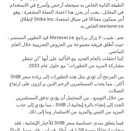
الطبقة الثانية الخاص به سيجعله أرخص وأسرع في الاستخدام.
في المقابل ، يجب أن يعزز هذا اعتماد العملة المشفرة ، وهو
أمر سيكون مفتاحًا في سياق استعداد Shiba Inu لإطلاق
metaverse الخاص به.
نعم ، شيب: لا يزال برنامج Metaverse قيد التطوير المستمر ،
حيث أطلق فريقه مجموعة من العروض التجريبية خلال العام
الماضي.
كما احتفلت بالعام الجديد مع التأكيد على أنها “لن تنتظر
مشاركة المزيد من التطورات” مع حلول عام 2023.
من المرجح أن تؤدي مثل هذه التطورات إلى زيادة سعر SHIB
أكثر ، مما يجذب المستثمرين الزخم الذين يركزون على ارتفاع
العملات.
من خلال التوسع ، من المحتمل أن يؤدي تدفق المستثمرين
الجدد إلى إنشاء دائرة إيجابية لـ SHIB ، مما يؤدي إلى جذب
المزيد من التبني والمزيد من الاستثمار وما إلى ذلك.
فيما يتعلق بمدى حساسية سعر SHIB للأخبار الإيجابية ، فقد
سجلت ارتفاعًا بنسبة 58 ٪ في أوائل فبراير ، على سبيل المثال