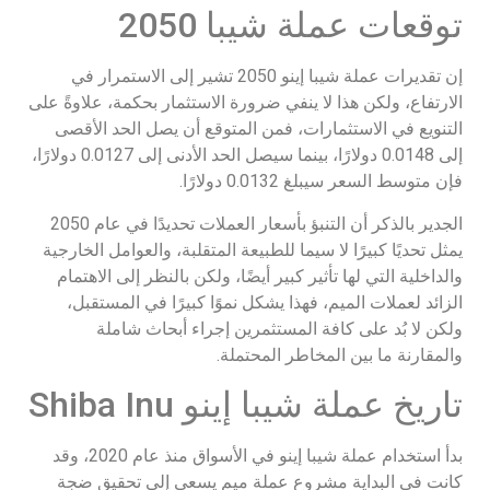
توقعات عملة شيبا 2050
إن تقديرات عملة شيبا إينو 2050 تشير إلى الاستمرار في
الارتفاع، ولكن هذا لا ينفي ضرورة الاستثمار بحكمة، علاوةً على
التنويع في الاستثمارات، فمن المتوقع أن يصل الحد الأقصى
إلى 0.0148 دولارًا، بينما سيصل الحد الأدنى إلى 0.0127 دولارًا،
فإن متوسط السعر سيبلغ 0.0132 دولارًا.
الجدير بالذكر أن التنبؤ بأسعار العملات تحديدًا في عام 2050
يمثل تحديًا كبيرًا لا سيما للطبيعة المتقلبة، والعوامل الخارجية
والداخلية التي لها تأثير كبير أيضًا، ولكن بالنظر إلى الاهتمام
الزائد لعملات الميم، فهذا يشكل نموًا كبيرًا في المستقبل،
ولكن لا بُد على كافة المستثمرين إجراء أبحاث شاملة
والمقارنة ما بين المخاطر المحتملة.
تاريخ عملة شيبا إينو Shiba Inu
بدأ استخدام عملة شيبا إينو في الأسواق منذ عام 2020، وقد
كانت في البداية مشروع عملة ميم يسعى إلى تحقيق ضجة