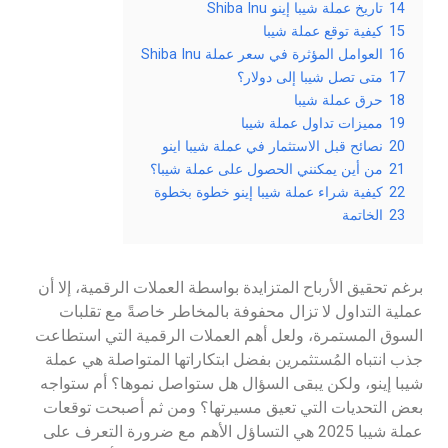
14
تاريخ عملة شيبا إينو Shiba Inu
15
كيفية توقع عملة شيبا
16
العوامل المؤثرة في سعر عملة Shiba Inu
17
متى تصل شيبا إلى دولار؟
18
حرق عملة شيبا
19
مميزات تداول عملة شيبا
20
نصائح قبل الاستثمار في عملة شيبا اينو
21
من أين يمكنني الحصول على عملة شيبا؟
22
كيفية شراء عملة شيبا إينو خطوة بخطوة
23
الخاتمة
برغم تحقيق الأرباح المتزايدة بواسطة العملات الرقمية، إلا أن
عملية التداول لا تزال محفوفة بالمخاطر خاصةً مع تقلبات
السوق المستمرة، ولعل أهم العملات الرقمية التي استطاعت
جذب انتباه المُستثمرين بفضل ابتكاراتها المتواصلة هي عملة
شيبا إينو، ولكن يبقى السؤال هل ستواصل نموها؟ أم ستواجه
بعض التحديات التي تعيق مسيرتها؟ ومن ثم أصبحت توقعات
عملة شيبا 2025 هي التساؤل الأهم مع ضرورة التعرف على