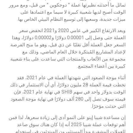
تماثل ما أحدثته نظيرتها عملة ” دوجكوين ” من قبل، ومع مرور
الوقت أصبح لديها شعبية كبيرة لا سيما مع اعتمادها على
ميزات جديدة، وسعيها إلى توسيع النظام البيئي الخاص بها.
وبعد الارتفاع الكبير في عامي 2020 و2021 انخفض سعر
العملة حتى وصل إلى 0.00001 دولارًا و0.00002 دولارًا، وهذا
السعر جعل العملة أقل تقلبًا عن ذي قبل، وهو ما منح الفرصة
لإعداد المشاريع المُبتكرة خلال العام الماضي، وذلك مع
مجموعة من الألعاب والمنتجات التي ساعدت على بناء شعبية
كبيرة بين أعضاء المجتمع.
أثناء موجة الصعود التي شهدتها العملة في عام 2021، فقد
تخطت قيمة العملة 28 مليون دولارًا، أي أن الاستثمار في ذلك
الوقت بدولار واحد في سهم SHIB في نهاية عام 2021، فإن
قيمته سوف تصل إلى 280 ألف دولارًا في نهاية موجة الصعود
التي حدثت مؤخرًا.
إن مساعدة شيبا إينو على النمو أدى إلى زيادة سعرها، لذا فمن
أهم توقعات عملة شيبا 2025 أنه إذا كان هناك سوق صاعد
للعملات المشفرة وبدأ المستثمرون المبتدئون في استخدام