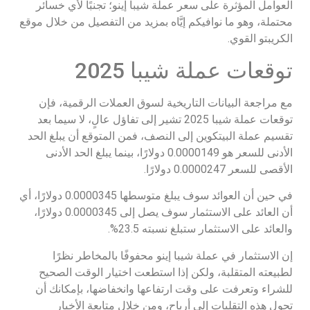
العوامل المؤثرة على سعر عملة شيبا إينو؛ تجنبًا لأي خسائر
محتملة، وهو ما نوافيكم إيَّاه بمزيد من التفصيل من خلال موقع
الكريبتو القوي.
توقعات عملة شيبا 2025
مع مراجعة البيانات التاريخية لسوق العملات الرقمية، فإن
توقعات عملة شيبا 2025 تشير إلى تفاؤل عالٍ، لا سيما بعد
تقسيم عملة البيتكوين إلى النصف، فمن المتوقع أن يبلغ الحد
الأدنى للسعر هو 0.0000149 دولارًا، بينما يبلغ الحد الأدنى
الأقصى للسعر 0.0000247 دولارًا.
في حين أن العوائد سوف يبلغ متوسطها 0.0000345 دولارًا، أي
أن العائد على الاستثمار سوف يصل إلى 0.0000345 دولارًا،
والعائد على الاستثمار ستبلغ نسبته 23.5%.
إن الاستثمار في عملة شيبا إينو محفوفًا بالمخاطر نظرًا
لطبيعته المتقلبة، ولكن إذا استطعت اختيار الوقت الصحيح
للشراء وتعرفت على وقت ارتفاعها وانخفاضها، بإمكانك أن
تحول هذه التقلبات إلى أرباح، ومن خلال متابعة الأخبار