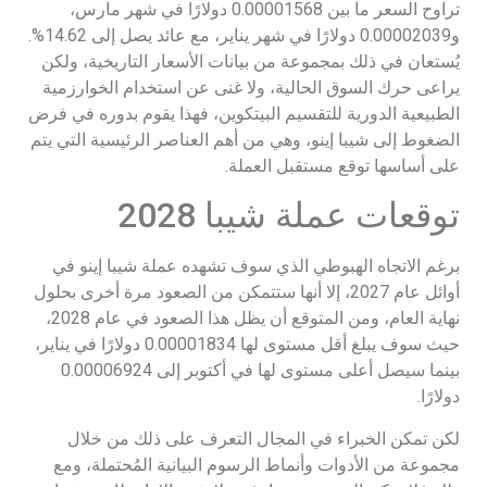
تراوح السعر ما بين 0.00001568 دولارًا في شهر مارس،
و0.00002039 دولارًا في شهر يناير، مع عائد يصل إلى 14.62%.
يُستعان في ذلك بمجموعة من بيانات الأسعار التاريخية، ولكن
يراعى حرك السوق الحالية، ولا غنى عن استخدام الخوارزمية
الطبيعية الدورية للتقسيم البيتكوين، فهذا يقوم بدوره في فرض
الضغوط إلى شيبا إينو، وهي من أهم العناصر الرئيسية التي يتم
على أساسها توقع مستقبل العملة.
توقعات عملة شيبا 2028
برغم الاتجاه الهبوطي الذي سوف تشهده عملة شيبا إينو في
أوائل عام 2027، إلا أنها ستتمكن من الصعود مرة أخرى بحلول
نهاية العام، ومن المتوقع أن يظل هذا الصعود في عام 2028،
حيث سوف يبلغ أقل مستوى لها 0.00001834 دولارًا في يناير،
بينما سيصل أعلى مستوى لها في أكتوبر إلى 0.00006924
دولارًا.
لكن تمكن الخبراء في المجال التعرف على ذلك من خلال
مجموعة من الأدوات وأنماط الرسوم البيانية المُحتملة، ومع