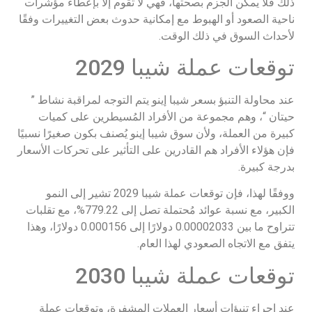
ذلك فلا يمكن الجزم بصحتها، فهي لا تقوم إلا بإعطاء مؤشرات
ناحية الصعود أو الهبوط مع إمكانية حدوث بعض التغييرات وفقًا
لأحداث السوق في ذلك الوقت.
توقعات عملة شيبا 2029
عند محاولة التنبؤ بسعر شيبا إينو يتم التوجه لمراقبة نشاط ”
حيتان “، وهم مجموعة من الأفراد المُسيطرين على كميات
كبيرة من العملة، ولأن سوق شيبا إينو يُصنف بكون صغيرًا نسبيًا
فإن هؤلاء الأفراد هم القادرين على التأثير على تحركات الأسعار
بدرجة كبيرة.
ووفقًا لهذا، فإن توقعات عملة شيبا 2029 تشير إلى النمو
الكبير، مع نسبة عوائد مُحتملة تصل إلى 779.22%، مع تقلبات
تتراوح ما بين 0.00002033 دولارًا إلى 0.000156 دولارًا، وهذا
يتفق مع الاتجاه الصعودي لهذا العام.
توقعات عملة شيبا 2030
عند إجراء تنبؤات أسعار العملات المشفرة، وتوقعات عملة