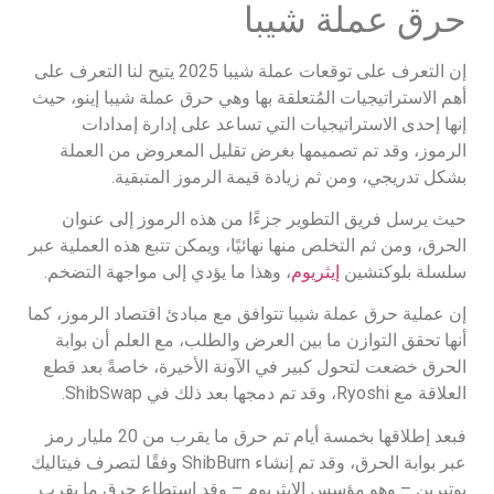
حرق عملة شيبا
إن التعرف على توقعات عملة شيبا 2025 يتيح لنا التعرف على
أهم الاستراتيجيات المُتعلقة بها وهي حرق عملة شيبا إينو، حيث
إنها إحدى الاستراتيجيات التي تساعد على إدارة إمدادات
الرموز، وقد تم تصميمها بغرض تقليل المعروض من العملة
بشكل تدريجي، ومن ثم زيادة قيمة الرموز المتبقية.
حيث يرسل فريق التطوير جزءًا من هذه الرموز إلى عنوان
الحرق، ومن ثم التخلص منها نهائيًا، ويمكن تتبع هذه العملية عبر
سلسلة بلوكتشين
إيثريوم
، وهذا ما يؤدي إلى مواجهة التضخم.
إن عملية حرق عملة شيبا تتوافق مع مبادئ اقتصاد الرموز، كما
أنها تحقق التوازن ما بين العرض والطلب، مع العلم أن بوابة
الحرق خضعت لتحول كبير في الآونة الأخيرة، خاصةً بعد قطع
العلاقة مع Ryoshi، وقد تم دمجها بعد ذلك في ShibSwap.
فبعد إطلاقها بخمسة أيام تم حرق ما يقرب من 20 مليار رمز
عبر بوابة الحرق، وقد تم إنشاء ShibBurn وفقًا لتصرف فيتاليك
بوتيرين – وهو مؤسس الإيثريوم – وقد استطاع حرق ما يقرب