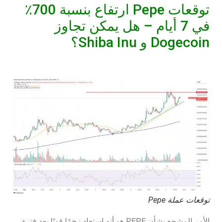
توقعات Pepe ارتفاع بنسبة 700٪
في 7 أيام – هل يمكن تجاوز
Dogecoin و Shiba Inu؟
توقعات عملة Pepe
الأمر المشجع بشأن PEPE هو أنه استعاد زخمًا قويًا بعد فترة