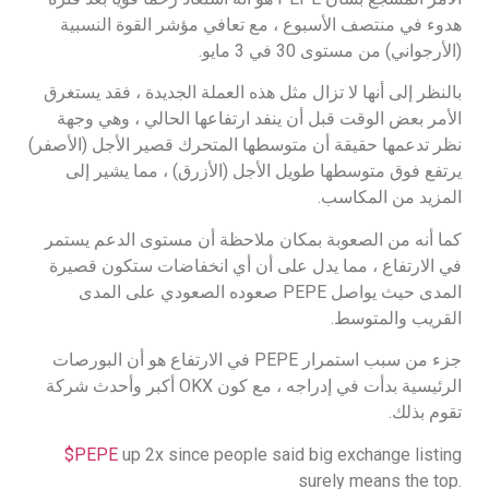
هدوء في منتصف الأسبوع ، مع تعافي مؤشر القوة النسبية
(الأرجواني) من مستوى 30 في 3 مايو.
بالنظر إلى أنها لا تزال مثل هذه العملة الجديدة ، فقد يستغرق
الأمر بعض الوقت قبل أن ينفد ارتفاعها الحالي ، وهي وجهة
نظر تدعمها حقيقة أن متوسطها المتحرك قصير الأجل (الأصفر)
يرتفع فوق متوسطها طويل الأجل (الأزرق) ، مما يشير إلى
المزيد من المكاسب.
كما أنه من الصعوبة بمكان ملاحظة أن مستوى الدعم يستمر
في الارتفاع ، مما يدل على أن أي انخفاضات ستكون قصيرة
المدى حيث يواصل PEPE صعوده الصعودي على المدى
القريب والمتوسط.
جزء من سبب استمرار PEPE في الارتفاع هو أن البورصات
الرئيسية بدأت في إدراجه ، مع كون OKX أكبر وأحدث شركة
تقوم بذلك.
$PEPE
up 2x since people said big exchange listing
surely means the top.