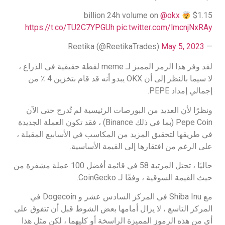
@okx
$1.15 billion 24h volume on
https://t.co/TU2C7YPGUh
pic.twitter.com/lmcnjNxRAy
May 5, 2023
— Reetika (@ReetikaTrades)
لقد وفر هذا الرمز المميز لـ meme لقطة حقيقية في الذراع ،
لا سيما بالنظر إلى أن OKX يبدو أنه قد قام بتخزين 4 ٪ من
إجمالي إمداد PEPE.
ونظرًا لأن العديد من البورصات الرئيسية لم تُدرج حتى الآن
Pepe Coin (بما في ذلك Binance) ، فقد تكون العملة الجديدة
في طريقها لتحقيق المزيد من المكاسب في الأسابيع المقبلة ،
على الرغم من افتقارها إلى القيمة الأساسية.
حاليًا ، تحتل المرتبة 58 في قائمة أفضل 100 عملة مشفرة من
حيث القيمة السوقية ، وفقًا لـ CoinGecko.
مع Shiba Inu في المركز السادس عشر و Dogecoin في
المركز التاسع ، لا يزال أمامها بعض الشوط قبل أن تتفوق على
أي من هذه الرموز المميزة الراسخة أو كليهما ، لكن مثل هذا