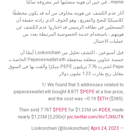
meme ، في حين أن هوية منشئيها غير معروفة تمامًا.
أثار عدم الكشف عن هويته مخاوف من أنه قد يكون مخططًا
كلاسيكيًا للضخ والتفريغ ، وهو الخوف الذي زادته حقيقة أن
المسجلين في نطاقه الرسمي قد اختاروا عدم الكشف عن
هويتهم ، باستخدام خدمة الخصوصية المرتبطة بعدد من
عمليات الاحتيال.
قبل أسبوعين ، اكتشف تحليل من Lookonchain أيضًا أن
خمسة عناوين متعلقة بمحفظة Pepecexwallet.eth الخاصة بـ
Pepe اشترت 7.76 تريليون PEPE مبكرًا وألقت بها في السوق
مقابل ربح يقارب 1.23 مليون دولار.
1/ We found that 5 addresses related to
pepecexwallet.eth bought 8.87T
$PEPE
at a low price,
and the cost was ~0.19
$ETH
($385).
Then sold 7.76T
$PEPE
for $1.23M on
#DEX
, made
nearly $1.23M (3,200x)!
pic.twitter.com/hIvTJX6UTK
April 24, 2023
— Lookonchain (@lookonchain)