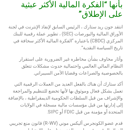
بأنها “الفكرة المالية الأكثر عبثية
على الإطلاق”
انتقد جون ريد ستارك ، الرئيس السابق لإنفاذ الإنترنت في لجنة
الأوراق المالية والبورصات (SEC) ، تطوير عملة رقمية للبنك
المركزي (CBDC) باعتباره “الفكرة المالية الأكثر سخافة في
تاريخ السياسة النقدية”.
وأثار مخاوف بشأن مخاطره غير الضرورية على استقرار
النظام المالي العالمي واحتمالية حدوث مشكلات تتعلق
بالخصوصية والصراعات وقضايا الأمن السيبراني.
أكد ستارك أن هناك بالفعل العديد من العملات الرقمية التي
تعمل بشكل فعال وموثوق بها لأنها تخضع للتنظيم والمراجعة
والإشراف من قبل السلطات الحكومية الديمقراطية ، بالإضافة
إلى إدارتها من قبل مؤسسات مالية مسجلة في الولايات
المتحدة أو مؤمنة من قبل FDIC أو SIPC.
قدم عضو الكونجرس أليكس موني (R-WV) قانون منع تجريبي