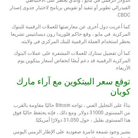
الدولار الرقمي في مايو ، والذي يحظر على الاحتياطي
الفيدرالي تطوير أو تنفيذ أو تفويض برنامج لاختبار جدوى إصدار
CBDC.
كما أعربت دول أخرى عن معارضتها للعملات الرقمية للبنوك
المركزية. في مايو ، وقع حاكم فلوريدا رون ديسانتيس تشريعا
يحظر استخدام العملة الرقمية للبنك المركزي في ولايته.
كما أن تفضيل ستارك للعملات المشفرة على عملات البنوك
المركزية الرقمية قد دعم أيضًا انخفاض أسعار بيتكوين يوم
الأربعاء.
توقع سعر البيتكوين مع آراء مارك
كوبان
بناءً على التحليل الفني ، تواجه Bitcoin حاليًا مقاومة بالقرب
من المستوى 31000 دولار. ومع ذلك ، فإنه يحتفظ حاليًا فوق
هذا المستوى بقليل ، حول 31،050 دولارًا أمريكيًا.
يشير وجود شمعة غامرة صعودية على الإطار الزمني اليومي