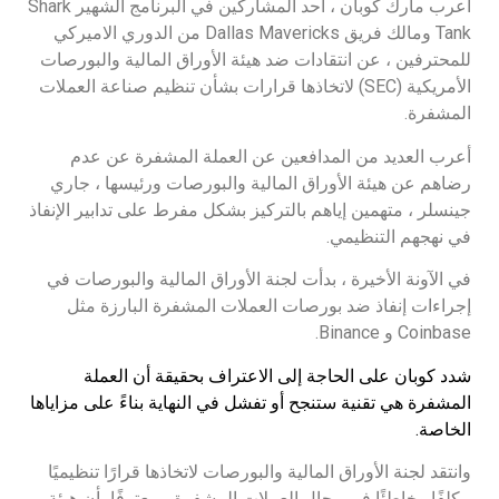
أعرب مارك كوبان ، أحد المشاركين في البرنامج الشهير Shark
Tank ومالك فريق Dallas Mavericks من الدوري الاميركي
للمحترفين ، عن انتقادات ضد هيئة الأوراق المالية والبورصات
الأمريكية (SEC) لاتخاذها قرارات بشأن تنظيم صناعة العملات
المشفرة.
أعرب العديد من المدافعين عن العملة المشفرة عن عدم
رضاهم عن هيئة الأوراق المالية والبورصات ورئيسها ، جاري
جينسلر ، متهمين إياهم بالتركيز بشكل مفرط على تدابير الإنفاذ
في نهجهم التنظيمي.
في الآونة الأخيرة ، بدأت لجنة الأوراق المالية والبورصات في
إجراءات إنفاذ ضد بورصات العملات المشفرة البارزة مثل
Coinbase و Binance.
شدد كوبان على الحاجة إلى الاعتراف بحقيقة أن العملة
المشفرة هي تقنية ستنجح أو تفشل في النهاية بناءً على مزاياها
الخاصة.
وانتقد لجنة الأوراق المالية والبورصات لاتخاذها قرارًا تنظيميًا
مكلفًا وخاطئًا في مجال العملات المشفرة ، معترفًا بأن هيئة