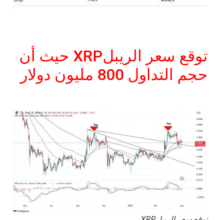
توقع سعر الريبلXRP حيث أن
حجم التداول 800 مليون دولار
توقع سعر الريبلXRP