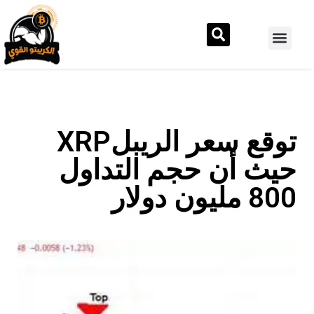
توقع سعر الريبلXRP
حيث أن حجم التداول
800 مليون دولار