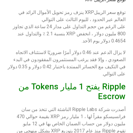
توقع سعر الريبلXRP ينزف رمز تحويل الأموال الرائد في
العالم عبر الحدود ، لليوم الثالث على التوالي.
على الرغم من حجم التداول على مدار 24 ساعة الذي تجاوز
800 مليون دولار ، انخفض XRP بنسبة 2.1 ٪ والتداول عند
0.4654 دولار يوم الأحد.
لا يزال الدعم عند 0.46 دولار أمرًا ضروريًا لاستئناف الاتجاه
الصعودي ، وإلا فقد يرغب المستثمرون المفقودون في البدء
في التكيف مع الخسائر الممتدة باختبار 0.42 دولار و 0.35 دولار
على التوالي.
Ripple يفتح 1 مليار Tokens من
Escrow
أصدرت شركة Ripple Labs الناشئة التي تتخذ من سان
فرانسيسكو مقراً لها ، 1 مليار رمز XRP بقيمة حوالي 470
مليون دولار من حساب الضمان الخاص بها في 12 مايو.
تقوم Ripple منذ عام 2017 بتوزيع XRP بشكل منهجي من