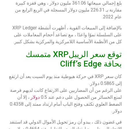
بلغ إجمالي مبيعاتها 361.06 مليون دولار ، وهي قفزة كبيرة
مقارنة بـ 226.31 مليون دولار المسجلة في الربع الرابع من
عام 2022.
بالإضافة إلى المبيعات القوية ، أظهرت أنشطة XRP Ledger
على السلسلة نموًا واعدًا ، مع تصاعد أحجام المعاملات على
كل من الأنظمة الأساسية اللامركزية والمركزية بشكل كبير.
توقع سعر الريبلXRP متمسك
بحافة Cliff’s Edge
كان سعر XRP في حركة هبوطية منذ يوم السبت بعد أن ارتفع
إلى 0.5865 دولار.
على الرغم من أن المضاربين على الارتفاع كانت لديهم فرصة
لمنع الخسائر من الحصول على دعم عند 0.5
دولار
، إلا أن
الضغط العلوي تكثف وفتح الباب أمام ارتداد ممتد إلى 0.4358
دولار.
في غضون ذلك ، يبدو أن رمز تحويل الأموال الدولي قد استنفد
الاتجاه الهبوطي مع ارتداد السعر للتداول عند 0.4654 دولار يوم