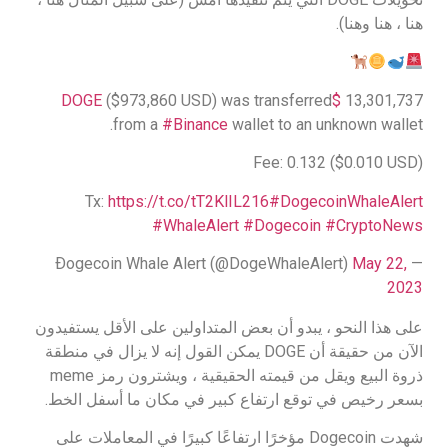
هنا ، هنا وهنا).
($973,860 USD) was transferred
$DOGE
13,301,737
from a
#Binance
wallet to an unknown wallet.
Fee: 0.132 ($0.010 USD)
Tx:
https://t.co/tT2KlIL216
#DogecoinWhaleAlert
#WhaleAlert
#Dogecoin
#CryptoNews
May 22,
— Ðogecoin Whale Alert (@DogeWhaleAlert)
2023
على هذا النحو ، يبدو أن بعض المتداولين على الأقل يستفيدون
الآن من حقيقة أن DOGE يمكن القول إنه لا يزال في منطقة
ذروة البيع ويقل من قيمته الحقيقية ، ويشترون رمز meme
بسعر رخيص في توقع ارتفاع كبير في مكان ما أسفل الخط.
شهدت Dogecoin مؤخرًا ارتفاعًا كبيرًا في المعاملات على