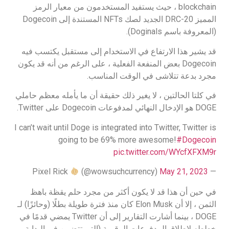
blockchain ، حيث يستفيد المستخدمون من معيار الرمز
المميز DRC-20 الجديد لصك NFTs المستندة إلى Dogecoin
(المعروفة باسم Doginals).
قد يشير هذا الارتفاع في الاستخدام إلى مستقبل يكتسب فيه
Dogecoin بعض المنفعة الفعلية ، على الرغم من أنه قد يكون
مجرد بدعة تتلاشى في الوقت المناسب.
في كلتا الحالتين ، لا يغير ذلك حقيقة أن ما يأمله معظم حاملي
DOGE هو الإدخال النهائي لمدفوعات Dogecoin على Twitter.
I can’t wait until Doge is integrated into Twitter, Twitter is
going to be 69% more awesome!
#Dogecoin
pic.twitter.com/WYcfXFXM9r
(@wowsuchcurrency)
May 21, 2023
— Pixel Rick
في حين أن هذا قد لا يكون أكثر من مجرد حلم يقظة باهظ
الثمن ، إلا أن Elon Musk كان منذ فترة طويلة بطلًا (وحائزًا) لـ
DOGE ، بينما أشارت التقارير إلى أن Twitter يمضي قدمًا في
خططه لإطلاق المدفوعات الرقمية (التي تتضمن في البداية