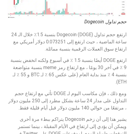
حجم تداول Dogecoin
ارتفع حجم تداول Dogecoin (DOGE) بنسبة 1.5٪ خلال الـ 24
ساعة الماضية ، حيث ارتفع إلى 0.073251 دولار أمريكي مع
ارتفاع سوق العملات الرقمية بنسبة مماثلة.
ارتفع DOGE أيضًا بنسبة 1.5 ٪ في أسبوع ولكنه انخفض بنسبة
9 ٪ في آخر 30 يومًا ، مع ارتفاع رمز meme بنسبة متواضعة
بنسبة 4 ٪ منذ بداية العام (على عكس 65 ٪ لـ BTC و 55 ٪ لـ
ETH).
ومع ذلك ، فإن مكاسب اليوم لـ DOGE تأتي مع ارتفاع حجم
التداول على مدار 24 ساعة بشكل مطرد إلى 250 مليون دولار
، مرتفعًا من حوالي 140 مليون دولار قبل أيام قليلة فقط.
يشير هذا إلى أن زخم Dogecoin يتراكم ببطء مرة أخرى
ويمكن أن يؤدي إلى ارتفاع في الأيام المقبلة ، بينما تستمر
التوقعات طويلة المدى لمدفوعات DOGE على Twitter في