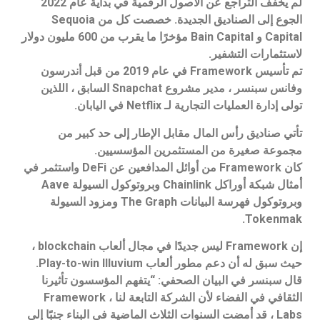
لم يخفف التراجع عن الأصول الرقمية في بداية عام 2022
الجوع إلى الصناديق الجديدة. خصصت كل من Sequoia
Capital و Bain Capital مؤخرًا ما يقرب من 600 مليون دولار
لاستثمارات التشفير.
تم تأسيس Framework في عام 2019 من قبل أندرسون
وفانس سبنسر ، مدير مشروع Snapchat السابق ، اللذين
تولى إدارة العمليات التجارية لـ Netflix في اليابان.
تأتي صناديق رأس المال مقابل الإطار إلى حد كبير من
مجموعة صغيرة من المستثمرين المؤسسيين.
كان Framework من أوائل المدافعين عن DeFi واستثمر في
أمثال شبكة أوراكل Chainlink وبروتوكول السيولة Aave
وبروتوكول فهرسة البيانات The Graph ومزود السيولة
Tokenmak.
إن Framework ليس جديدًا في مجال ألعاب blockchain ،
حيث سبق له أن دعم مطور ألعاب Play-to-win Illuvium.
قال سبنسر في البيان الصحفي: “يتفهم المؤسسون تأثيرنا
الثقافي في الفضاء لأن الشركة التابعة لنا ، Framework
Labs ، قد أمضت السنوات الثلاث الماضية في البناء جنبًا إلى