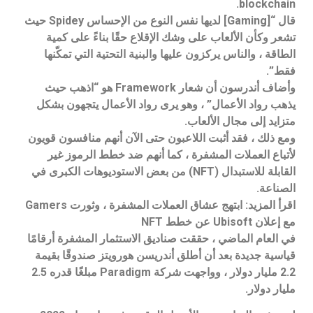
blockchain.
قال “[Gaming] لديها نفس النوع من الإحساس Spidey حيث
تشعر وكأن الألعاب على وشك الإقلاع حقًا بناءً على كمية
الطاقة ، والناس يركزون عليها والبنية التحتية التي تمكّنها
فقط”.
وأضاف أندرسون أن شعار Framework هو “اذهب حيث
يذهب رواد الأعمال” ، وهو يرى رواد الأعمال يتجهون بشكل
متزايد إلى مجال الألعاب.
ومع ذلك ، فقد أثبت اللاعبون حتى الآن أنهم منافسون قويون
لأتباع العملات المشفرة ، كما أنهم ضد خطط الرموز غير
القابلة للاستبدال (NFT) من بعض الاستوديوهات الكبرى في
الصناعة.
اقرأ المزيد: ابتهج عشاق العملات المشفرة ، وثورت Gamers
مع إعلان Ubisoft عن خطط NFT
في العام الماضي ، حققت صناديق الاستثمار المشفرة أرقامًا
قياسية جديدة بعد أن أطلق أندريسن هورويتز صندوقًا بقيمة
2.2 مليار دولار ، وواجهت شركة Paradigm مبلغًا قدره 2.5
مليار دولار.