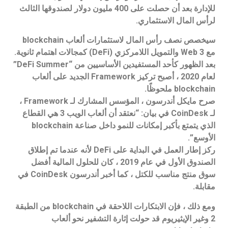
للإدارة بعد أن حصلت على 400 مليون دولار لصندوقها الثالث
لرأس المال الاستثماري.
سيخصص نصف رأس المال لاستثمارات ألعاب blockchain
مع Web 3 والتمويل اللامركزي (DeFi) كمجالات اهتمام ثانوية.
بعد الظهور كأحد المستفيدين الأساسيين من “DeFi Summer”
لعام 2020 ، أصبح تركيز Framework الجديد على ألعاب
blockchain ملحوظًا.
صرح مايكل أندرسون ، المؤسس المشارك لـ Framework ،
لـ CoinDesk في بيان: “نعتقد أن ألعاب الويب 3 هي القطاع
الذي يتمتع بأكبر إمكانات للنمو داخل صناعة blockchain
الأوسع”.
ركز إطار العمل في البداية على DeFi لأنه عندما تم إطلاق
الصندوق الأول في عام 2019 ، كان للحلول المالية أفضل
سوق منتج مناسب للكتل ، كما أخبر أندرسون CoinDesk في
مقابلة.
ومع ذلك ، فإن الابتكارات اللاحقة في blockchain من الطبقة
2 وغير الإيثيريوم قد حولت إثارة التشفير نحو ألعاب