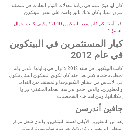
كان لها دورًا مهم في زيادة معدلات التوتر الحادث في منطقة
شرق آسيا، وكان لذلك تأثير واضح على سعر البيتكوين.
اقرأ أيضًا:
كم كان سعر البيتكوين 2010؟ وكيف كانت أحوال
السوق؟
كبار المستثمرين في البيتكوين
في عام 2012
كانت البيتكوين في سنه 2012 لا تزال في بداياتها الأولى ولم
تحظى باهتمام كبير بعد، فقد كان تكوين البيتكوين البيئي يتكون
في الأساس من عشاق التكنولوجيا والمستخدمين القدامى
والمطورين، والذين اهتموا بدراسة العملة المشفرة ورأوا
إمكانياتها، ومن أهم هذه الشخصيات:
جافين أندرسن
يُعد من المطورين الأوائل لعملة البيتكوين، والذي شغل مركز
المطور الرئيسي، وكان ذلك بعد قيام ساتوشي ناكاموتو