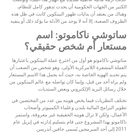
الكثير من الجهات الحكومية أن يحدث تدهور كامل للنظام،
وهناك من يعتقد أن بدايات ظهور البيتكوين كانت في ظل هذه
الظروف الصعبة، إلا أنه لا يوجد من الأدلة ما يؤكد ذلك أو ينفيه.
ساتوشي ناكاموتو: اسم
مستعار أم شخص حقيقي؟
ساتوشي ناكاموتو هو أول من اخترع عملة البيتكوين باعتبارها
العملة المشفرة اللامركزية الأولى، وهو شخص من الصعب أن
يتم تحديد الهوية الخاصة به، حيث أنه يحمل هذا الاسم المستعار
ولم يراه أحد من قبل، وإنما كان تواصله مع عالم البيتكوين من
خلال رسائل البريد الإلكتروني وبعض المنتديات.
تختلف النظريات فيما يخص هويته بين عدد من المختصين في
تطوير البرامج المالية بلندن وعلماء الكمبيوتر وأصحاب
الأعمال، ولكن لا تزال هويته الحقيقية غير معروفة، واستمر
ناكاموتو بهذا المشروع حتى قام بتسليم إدارته في إبريل عام
2011 إلى أحد المبرمجين يُسمى جافين أندرسن.