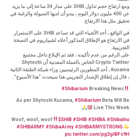
ومع ارتفاع حجم تداول SHIB على مدار 24 ساعة إلى ما يزيد
عن 400 مليون دولار اليوم ، يبدو أن لديها السيولة والرغبة في
تحقيق مثل هذا الارتفاع.
في الواقع ، أحد الأشياء التي قد تساعد SHIB على الاستمرار
في الارتفاع هو الإطلاق المذكور أعلاه لشيباريوم في النسخة
التجريبية.
على الرغم من عدم تأكيده ، فقد تم الإبلاغ داخل مجتمع
Crypto Twitter الخاص بالعملة المعدنية أن Shytoshi
Kusama ، أحد المطورين الرئيسيين وراء شبكة الطبقة الثانية
، قال إن إطلاق الإصدار التجريبي هذا سيحدث “هذا الأسبوع”.
#Shibarium
Breaking News
As per Shytoshi Kusama,
#Shibarium
Beta Will Be
Live This Week.
Woof, woof, woof
$SHIB
#SHIB
#SHIBA
#ShibaInu
#SHIBARMY
#ShibaArmy
#SHIBARMYSTRONG
pic.twitter.com/pg3gtBFs9H