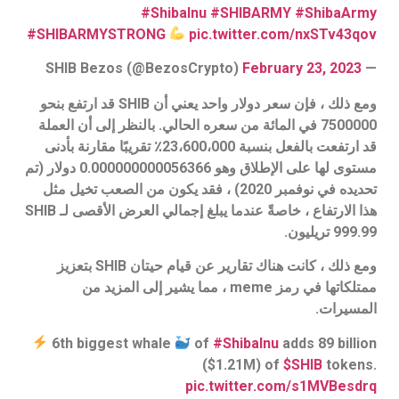
#ShibaInu
#SHIBARMY
#ShibaArmy
#SHIBARMYSTRONG
pic.twitter.com/nxSTv43qov
February 23, 2023
— SHIB Bezos (@BezosCrypto)
ومع ذلك ، فإن سعر دولار واحد يعني أن SHIB قد ارتفع بنحو
7500000 في المائة من سعره الحالي. بالنظر إلى أن العملة
قد ارتفعت بالفعل بنسبة 23،600،000٪ تقريبًا مقارنة بأدنى
مستوى لها على الإطلاق وهو 0.000000000056366 دولار (تم
تحديده في نوفمبر 2020) ، فقد يكون من الصعب تخيل مثل
هذا الارتفاع ، خاصةً عندما يبلغ إجمالي العرض الأقصى لـ SHIB
999.99 تريليون.
ومع ذلك ، كانت هناك تقارير عن قيام حيتان SHIB بتعزيز
ممتلكاتها في رمز meme ، مما يشير إلى المزيد من
المسيرات.
6th biggest whale
of
#ShibaInu
adds 89 billion
($1.21M) of
$SHIB
tokens.
pic.twitter.com/s1MVBesdrq