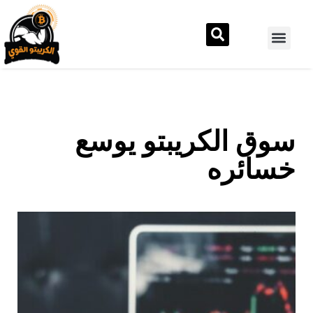
سوق الكريبتو يوسع
خسائره