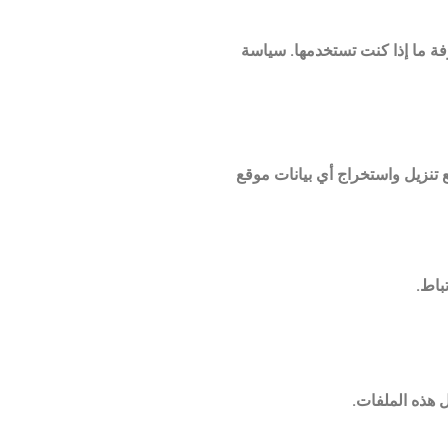
جهولة المصدر تم إنشاؤها من عنوان بريدك الإلكتروني (وتسمى أيضًا hash) إلى خدمة Gravatar لمعرفة ما إذا كنت تستخدمها. سياسة
صور مع بيانات الموقع المضمنة (EXIF GPS). يمكن لزوّار الموقع تنزيل واستخراج أي بيانات موقع
باط.
 هذه الملفات.